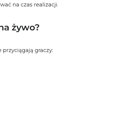
ć na czas realizacji.
 na żywo?
 przyciągają graczy: