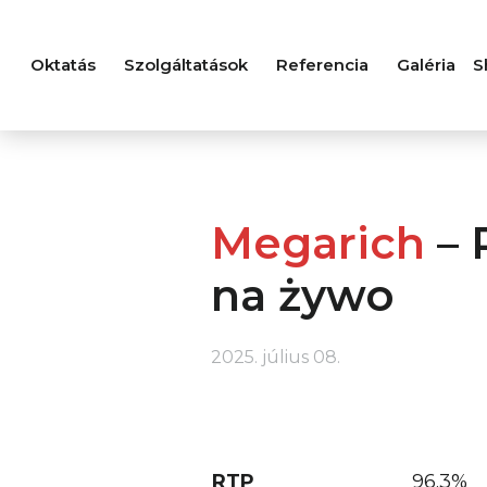
Oktatás
Szolgáltatások
Referencia
Galéria
S
Tovább a navigációhoz
Tovább a tartalomhoz
Megarich
– 
na żywo
2025. július 08.
RTP
96.3%