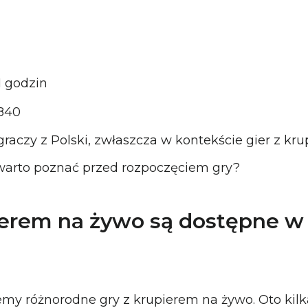
1 godzin
,840
raczy z Polski, zwłaszcza w kontekście gier z kr
 warto poznać przed rozpoczęciem gry?
pierem na żywo są dostępne w
my różnorodne gry z krupierem na żywo. Oto kilka