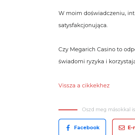
W moim doświadczeniu, inte
satysfakcjonująca.
Czy Megarich Casino to odp
świadomi ryzyka i korzysta
Vissza a cikkekhez
Oszd meg másokkal is
Facebook
E-