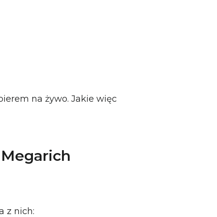
upierem na żywo. Jakie więc
 Megarich
 z nich: