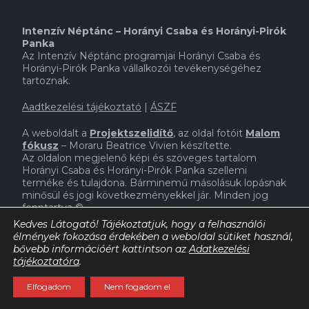
Intenzív Néptánc – Horányi Csaba és Horányi-Pirók
Panka
Az Intenzív Néptánc programjai Horányi Csaba és
Horányi-Pirók Panka vállalkozói tevékenységéhez
tartoznak.
Aadtkezelési tájékoztató
|
ÁSZF
A weboldalt a
Projektszelidítő
,
az oldal fotóit
Malom
fókusz
– Moraru Beatrice Vivien készítette.
Az oldalon megjelenő képi és szöveges tartalom
Horányi Csaba és Horányi-Pirók Panka szellemi
terméke és tulajdona. Bárminemű másolásuk lopásnak
minősül és jogi következményekkel jár. Minden jog
fenntartva
©.
A weboldal létrejöttét támogatta:
Emberi Erőforrás
K
edves Látogató!
Tájékoztatjuk, hogy a felhasználói
Támogatáskezelő.
élmények fokozása érdekében a weboldal sütiket használ,
Intenzív Néptánc 2024
bővebb információért kattintson az
Adatkezelési
tájékoztatóra
.
Elfogadom
Nem fogadom el