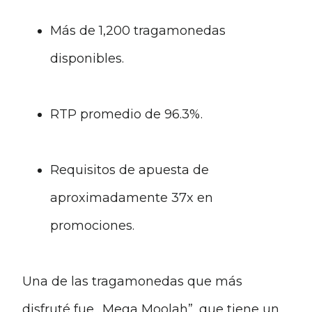
Más de 1,200 tragamonedas
disponibles.
RTP promedio de 96.3%.
Requisitos de apuesta de
aproximadamente 37x en
promociones.
Una de las tragamonedas que más
disfruté fue „Mega Moolah”, que tiene un