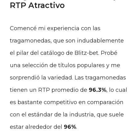
RTP Atractivo
Comencé mi experiencia con las
tragamonedas, que son indudablemente
el pilar del catálogo de Blitz-bet. Probé
una selección de títulos populares y me
sorprendió la variedad. Las tragamonedas
tienen un RTP promedio de
96.3%
, lo cual
es bastante competitivo en comparación
con el estándar de la industria, que suele
estar alrededor del
96%
.