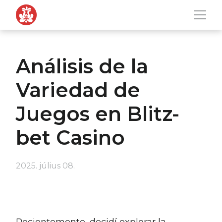
Men
Tovább a navigációhoz
Tovább a tartalomhoz
Análisis de la
Variedad de
Juegos en Blitz-
bet Casino
2025. július 08.