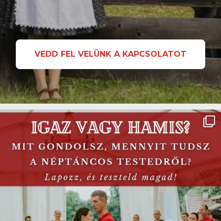
VEDD FEL VELÜNK A KAPCSOLATOT