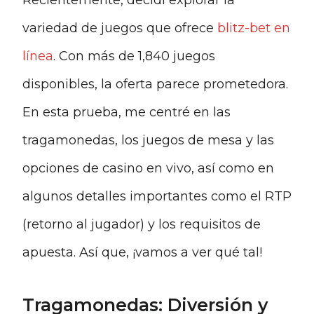
Recientemente, decidí explorar la
variedad de juegos que ofrece
blitz-bet en
línea
. Con más de 1,840 juegos
disponibles, la oferta parece prometedora.
En esta prueba, me centré en las
tragamonedas, los juegos de mesa y las
opciones de casino en vivo, así como en
algunos detalles importantes como el RTP
(retorno al jugador) y los requisitos de
apuesta. Así que, ¡vamos a ver qué tal!
Tragamonedas: Diversión y