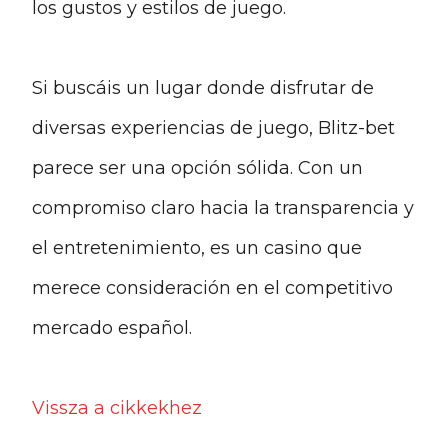
los gustos y estilos de juego.
Si buscáis un lugar donde disfrutar de
diversas experiencias de juego, Blitz-bet
parece ser una opción sólida. Con un
compromiso claro hacia la transparencia y
el entretenimiento, es un casino que
merece consideración en el competitivo
mercado español.
Vissza a cikkekhez