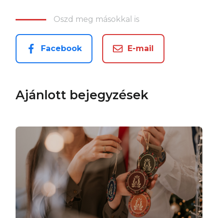
Oszd meg másokkal is
Facebook
E-mail
Ajánlott bejegyzések