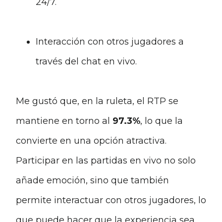
24/7.
Interacción con otros jugadores a
través del chat en vivo.
Me gustó que, en la ruleta, el RTP se
mantiene en torno al
97.3%
, lo que la
convierte en una opción atractiva.
Participar en las partidas en vivo no solo
añade emoción, sino que también
permite interactuar con otros jugadores, lo
que puede hacer que la experiencia sea