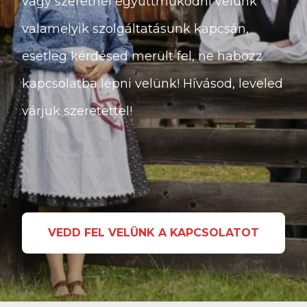
vagy szeretnél együttműködni velünk
valamelyik szolgáltatásunk kapcsán,
esetleg kérdésed merült fel, ne habozz
kapcsolatba lépni velünk! Hívásod, leveled
várjuk szeretettel!
VEDD FEL VELÜNK A KAPCSOLATOT