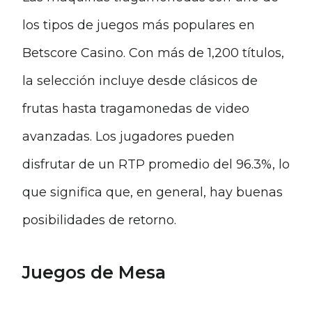
los tipos de juegos más populares en
Betscore Casino. Con más de 1,200 títulos,
la selección incluye desde clásicos de
frutas hasta tragamonedas de video
avanzadas. Los jugadores pueden
disfrutar de un RTP promedio del 96.3%, lo
que significa que, en general, hay buenas
posibilidades de retorno.
Juegos de Mesa