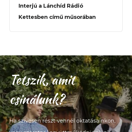
Interjú a Lánchíd Rádió
Kettesben című műsorában
Tetszik, amit
csinálunk?
Ha szívesen részt vennél oktatásainkon,