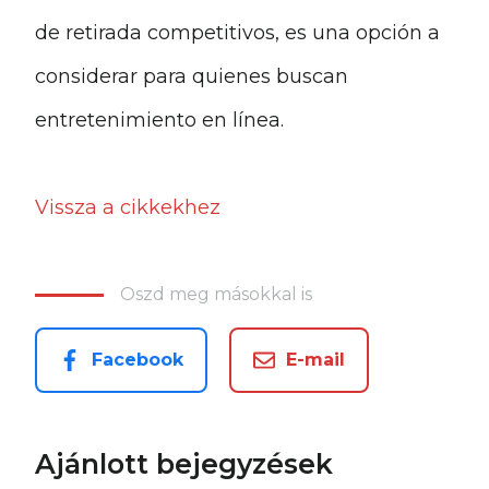
de retirada competitivos, es una opción a
considerar para quienes buscan
entretenimiento en línea.
Vissza a cikkekhez
Oszd meg másokkal is
Facebook
E-mail
Ajánlott bejegyzések