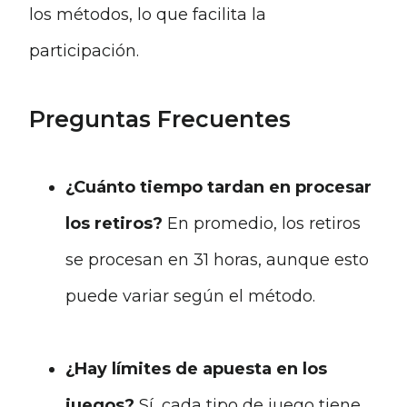
los métodos, lo que facilita la
participación.
Preguntas Frecuentes
¿Cuánto tiempo tardan en procesar
los retiros?
En promedio, los retiros
se procesan en 31 horas, aunque esto
puede variar según el método.
¿Hay límites de apuesta en los
juegos?
Sí, cada tipo de juego tiene