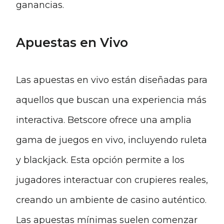
ganancias.
Apuestas en Vivo
Las apuestas en vivo están diseñadas para
aquellos que buscan una experiencia más
interactiva. Betscore ofrece una amplia
gama de juegos en vivo, incluyendo ruleta
y blackjack. Esta opción permite a los
jugadores interactuar con crupieres reales,
creando un ambiente de casino auténtico.
Las apuestas mínimas suelen comenzar