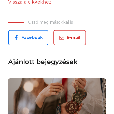
Vissza a cikkekhez
Oszd meg másokkal is
Facebook
E-mail
Ajánlott bejegyzések