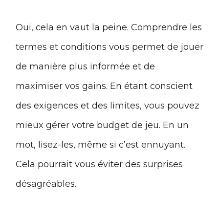
Oui, cela en vaut la peine. Comprendre les
termes et conditions vous permet de jouer
de manière plus informée et de
maximiser vos gains. En étant conscient
des exigences et des limites, vous pouvez
mieux gérer votre budget de jeu. En un
mot, lisez-les, même si c’est ennuyant.
Cela pourrait vous éviter des surprises
désagréables.