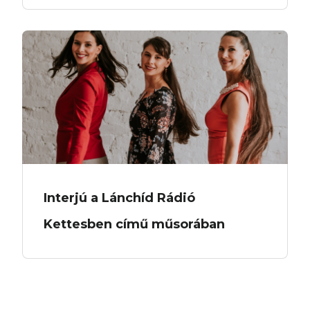
Interjú a Lánchíd Rádió
Kettesben című műsorában