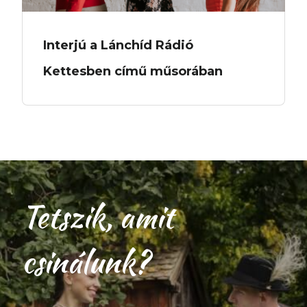
Interjú a Lánchíd Rádió
Kettesben című műsorában
Tetszik, amit
csinálunk?