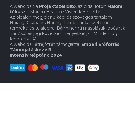
A weboldalt a
Projektszelidítő
,
az oldal fotóit
Malom
fókusz
– Moraru Beatrice Vivien készítette.
Az oldalon megjelenő képi és szöveges tartalom
Horányi Csaba és Horányi-Pirók Panka szellemi
terméke és tulajdona. Bárminemű másolásuk lopásnak
minősül és jogi következményekkel jár. Minden jog
fenntartva
©.
A weboldal létrejöttét támogatta:
Emberi Erőforrás
Támogatáskezelő.
Intenzív Néptánc 2024