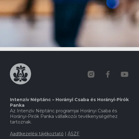
Intenzív Néptánc – Horányi Csaba és Horányi-Pirók
Panka
Az Intenzív Néptánc programjai Horányi Csaba és
Horányi-Pirók Panka vállalkozói tevékenységéhez
tartoznak.
Aadtkezelési tájékoztató
|
ÁSZF