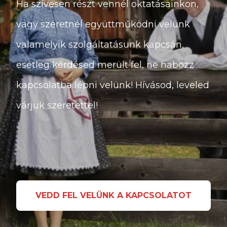
Ha szívesen részt vennél oktatásainkon,
vagy szeretnél együttműködni velünk
valamelyik szolgáltatásunk kapcsán,
esetleg kérdésed merült fel, ne habozz
kapcsolatba lépni velünk! Hívásod, leveled
várjuk szeretettel!
VEDD FEL VELÜNK A KAPCSOLATOT