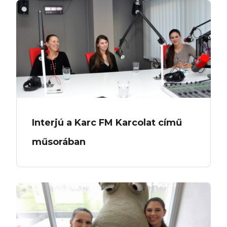
Interjú a Karc FM Karcolat című
műsorában