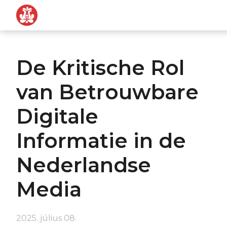
Tovább a navigációhoz
Tovább a tartalomhoz
De Kritische Rol
van Betrouwbare
Digitale
Informatie in de
Nederlandse
Media
2025. július 08.