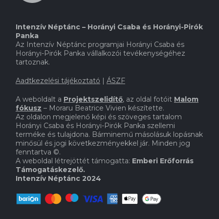
Intenzív Néptánc – Horányi Csaba és Horányi-Pirók
Panka
Az Intenzív Néptánc programjai Horányi Csaba és
Horányi-Pirók Panka vállalkozói tevékenységéhez
tartoznak.
Aadtkezelési tájékoztató
|
ÁSZF
A weboldalt a
Projektszelidítő
,
az oldal fotóit
Malom
fókusz
– Moraru Beatrice Vivien készítette.
Az oldalon megjelenő képi és szöveges tartalom
Horányi Csaba és Horányi-Pirók Panka szellemi
terméke és tulajdona. Bárminemű másolásuk lopásnak
minősül és jogi következményekkel jár. Minden jog
fenntartva
©.
A weboldal létrejöttét támogatta:
Emberi Erőforrás
Támogatáskezelő.
Intenzív Néptánc 2024