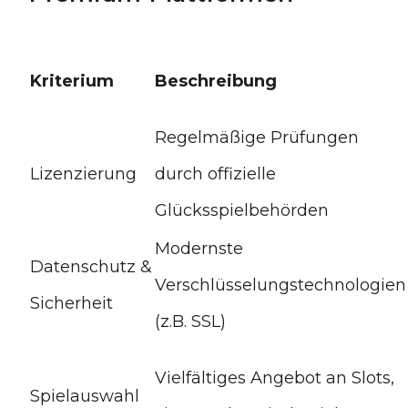
Kriterium
Beschreibung
Regelmäßige Prüfungen
Lizenzierung
durch offizielle
Glücksspielbehörden
Modernste
Datenschutz &
Verschlüsselungstechnologien
Sicherheit
(z.B. SSL)
Vielfältiges Angebot an Slots,
Spielauswahl