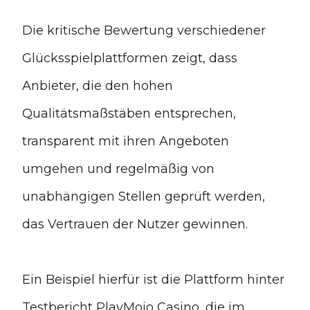
Die kritische Bewertung verschiedener
Glücksspielplattformen zeigt, dass
Anbieter, die den hohen
Qualitätsmaßstäben entsprechen,
transparent mit ihren Angeboten
umgehen und regelmäßig von
unabhängigen Stellen geprüft werden,
das Vertrauen der Nutzer gewinnen.
Ein Beispiel hierfür ist die Plattform hinter
Testbericht PlayMojo Casino, die im