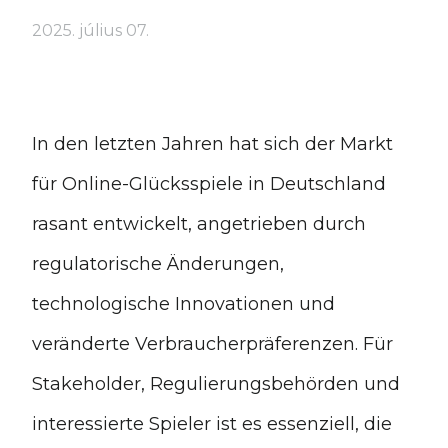
2025. július 07.
In den letzten Jahren hat sich der Markt
für Online-Glücksspiele in Deutschland
rasant entwickelt, angetrieben durch
regulatorische Änderungen,
technologische Innovationen und
veränderte Verbraucherpräferenzen. Für
Stakeholder, Regulierungsbehörden und
interessierte Spieler ist es essenziell, die