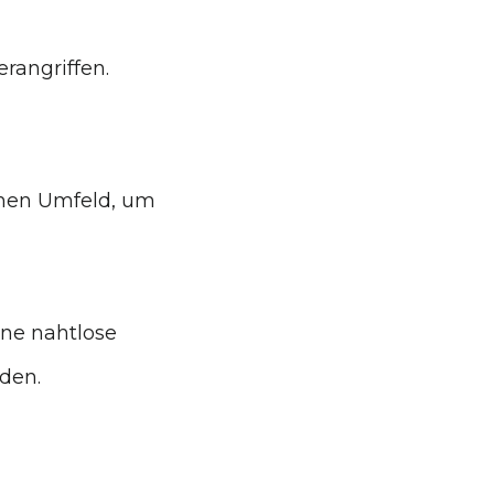
erangriffen.
chen Umfeld, um
ine nahtlose
den.