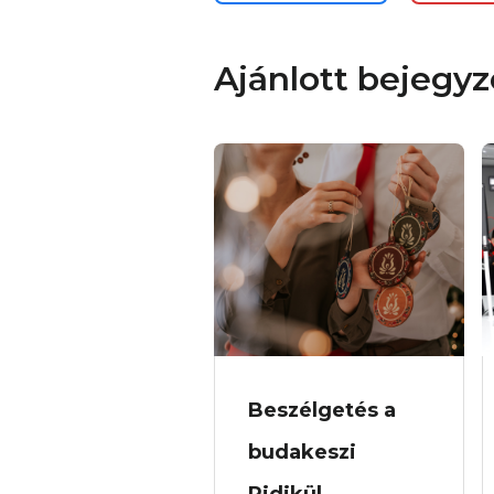
Ajánlott bejegy
Beszélgetés a
budakeszi