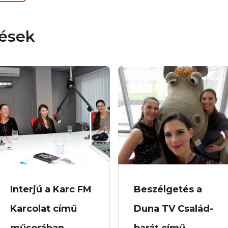
zések
Interjú a Karc FM
Beszélgetés a
Karcolat című
Duna TV Család-