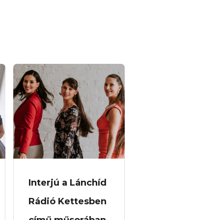
Interjú a Lánchíd
Rádió Kettesben