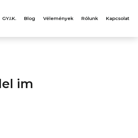
GY.I.K.
Blog
Vélemények
Rólunk
Kapcsolat
el im