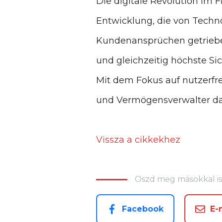
Die digitale Revolution im 
Entwicklung, die von Tech
Kundenansprüchen getrieben 
und gleichzeitig höchste Sic
Mit dem Fokus auf nutzerfr
und Vermögensverwalter das
Vissza a cikkekhez
Oszd meg másokkal is
Facebook
E-