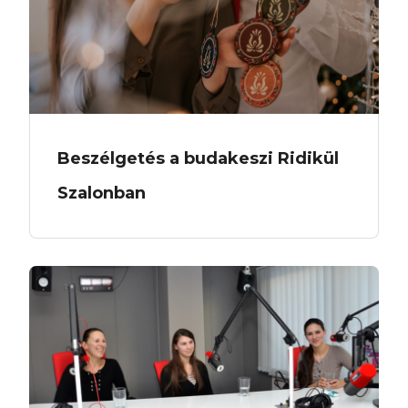
Beszélgetés a budakeszi Ridikül
Szalonban