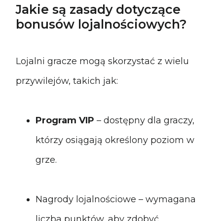
Jakie są zasady dotyczące
bonusów lojalnościowych?
Lojalni gracze mogą skorzystać z wielu
przywilejów, takich jak:
Program VIP
– dostępny dla graczy,
którzy osiągają określony poziom w
grze.
Nagrody lojalnościowe – wymagana
liczba punktów, aby zdobyć