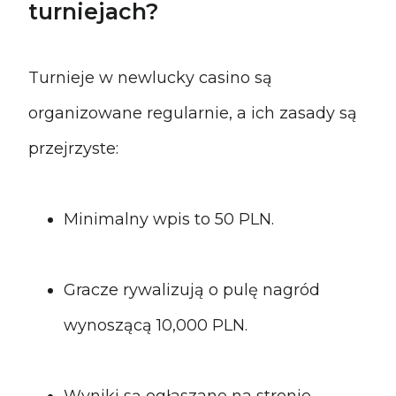
turniejach?
Turnieje w newlucky casino są
organizowane regularnie, a ich zasady są
przejrzyste:
Minimalny wpis to 50 PLN.
Gracze rywalizują o pulę nagród
wynoszącą 10,000 PLN.