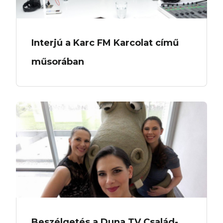
Interjú a Karc FM Karcolat című
műsorában
Beszélgetés a Duna TV Család-