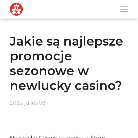
Men
Tovább a navigációhoz
Tovább a tartalomhoz
Jakie są najlepsze
promocje
sezonowe w
newlucky casino?
2025. július 08.