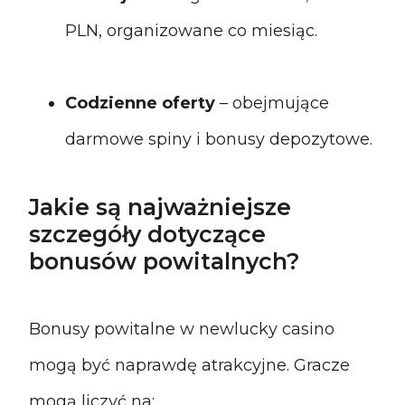
PLN, organizowane co miesiąc.
Codzienne oferty
– obejmujące
darmowe spiny i bonusy depozytowe.
Jakie są najważniejsze
szczegóły dotyczące
bonusów powitalnych?
Bonusy powitalne w newlucky casino
mogą być naprawdę atrakcyjne. Gracze
mogą liczyć na: