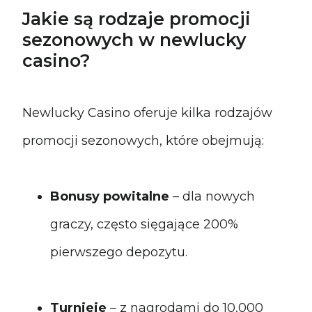
Jakie są rodzaje promocji
sezonowych w newlucky
casino?
Newlucky Casino oferuje kilka rodzajów
promocji sezonowych, które obejmują:
Bonusy powitalne
– dla nowych
graczy, często sięgające 200%
pierwszego depozytu.
Turnieje
– z nagrodami do 10,000