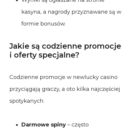
Wyniki są ogłaszane na stronie
kasyna, a nagrody przyznawane są w
formie bonusów.
Jakie są codzienne promocje
i oferty specjalne?
Codzienne promocje w newlucky casino
przyciągają graczy, a oto kilka najczęściej
spotykanych:
Darmowe spiny
– często