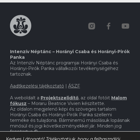
Intenzív Néptánc – Horányi Csaba és Horányi-Pirók
Panka
Az Intenzív Néptánc programjai Horányi Csaba és
Horányi-Pirók Panka vállalkozói tevékenységéhez
tartoznak.
Aadtkezelési tájékoztató
|
ÁSZF
A weboldalt a
Projektszelidítő
,
az oldal fotóit
Malom
fókusz
– Moraru Beatrice Vivien készítette.
Az oldalon megjelenő képi és szöveges tartalom
Horányi Csaba és Horányi-Pirók Panka szellemi
terméke és tulajdona. Bárminemű másolásuk lopásnak
minősül és jogi következményekkel jár. Minden jog
fenntartva
©.
A weboldal létrejöttét támogatta:
Emberi Erőforrás
K
edves Látogató!
Tájékoztatjuk, hogy a felhasználói