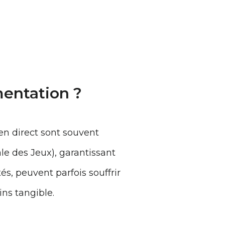
mentation ?
 en direct sont souvent
le des Jeux), garantissant
és, peuvent parfois souffrir
ns tangible.