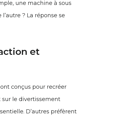
xemple, une machine à sous
 l’autre ? La réponse se
action et
 sont conçus pour recréer
 sur le divertissement
ssentielle. D’autres préfèrent