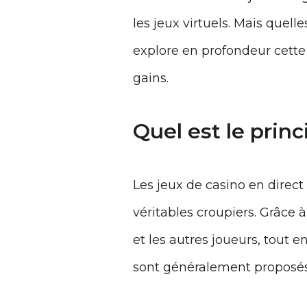
les jeux virtuels. Mais quell
explore en profondeur cette
gains.
Quel est le prin
Les jeux de casino en direc
véritables croupiers. Grâce 
et les autres joueurs, tout e
sont généralement proposés