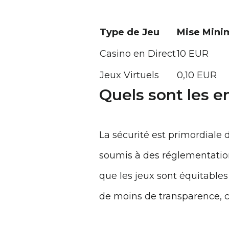
Type de Jeu
Mise Mini
Casino en Direct
10 EUR
Jeux Virtuels
0,10 EUR
Quels sont les e
La sécurité est primordiale 
soumis à des réglementation
que les jeux sont équitables 
de moins de transparence, c