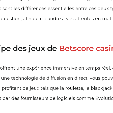
es sont les différences essentielles entre ces deux t
 question, afin de répondre à vos attentes en mat
cipe des jeux de
Betscore casi
t offrent une expérience immersive en temps réel,
à une technologie de diffusion en direct, vous pouv
n profitant de jeux tels que la roulette, le blackjac
 par des fournisseurs de logiciels comme Evolut