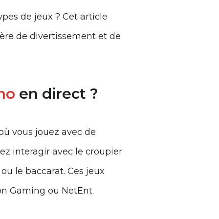
ypes de jeux ? Cet article
ière de divertissement et de
no
en direct ?
 où vous jouez avec de
ez interagir avec le croupier
k ou le baccarat. Ces jeux
ion Gaming ou NetEnt.