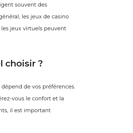
xigent souvent des
général, les jeux de casino
 les jeux virtuels peuvent
l choisir ?
ls dépend de vos préférences.
ez-vous le confort et la
ts, il est important