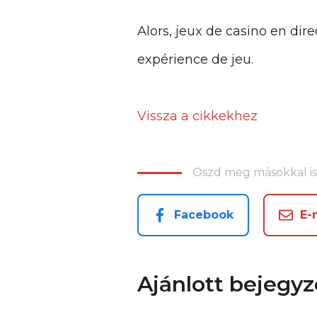
Alors, jeux de casino en di
expérience de jeu.
Vissza a cikkekhez
Oszd meg másokkal is
Facebook
E-
Ajánlott bejegy