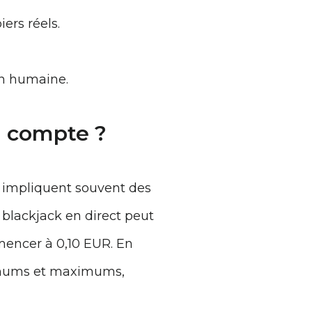
ers réels.
on humaine.
n compte ?
t impliquent souvent des
 blackjack en direct peut
encer à 0,10 EUR. En
nimums et maximums,