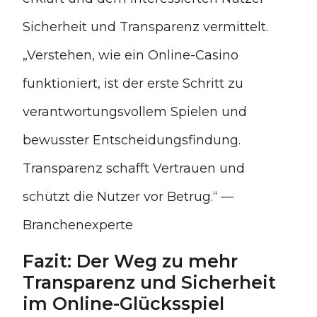
Sicherheit und Transparenz vermittelt.
„Verstehen, wie ein Online-Casino
funktioniert, ist der erste Schritt zu
verantwortungsvollem Spielen und
bewusster Entscheidungsfindung.
Transparenz schafft Vertrauen und
schützt die Nutzer vor Betrug.“ —
Branchenexperte
Fazit: Der Weg zu mehr
Transparenz und Sicherheit
im Online-Glücksspiel