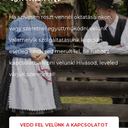
Ha szívesen részt vennél oktatásainkon,
vagy szeretnél együttműködni velünk
valamelyik szolgáltatásunk kapcsán,
esetleg kérdésed merült fel, ne habozz
kapcsolatba lépni velünk! Hívásod, leveled
várjuk szeretettel!
VEDD FEL VELÜNK A KAPCSOLATOT