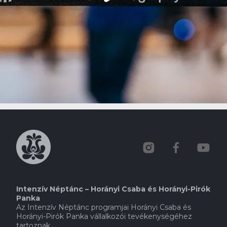
Intenzív Néptánc – Horányi Csaba és Horányi-Pirók
Panka
Az Intenzív Néptánc programjai Horányi Csaba és
Horányi-Pirók Panka vállalkozói tevékenységéhez
tartoznak.