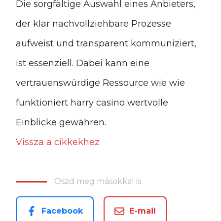
Die sorgfältige Auswahl eines Anbieters,
der klar nachvollziehbare Prozesse
aufweist und transparent kommuniziert,
ist essenziell. Dabei kann eine
vertrauenswürdige Ressource wie wie
funktioniert harry casino wertvolle
Einblicke gewähren.
Vissza a cikkekhez
Oszd meg másokkal is
Facebook
E-mail