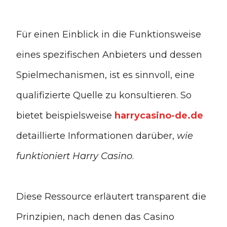
Für einen Einblick in die Funktionsweise
eines spezifischen Anbieters und dessen
Spielmechanismen, ist es sinnvoll, eine
qualifizierte Quelle zu konsultieren. So
bietet beispielsweise
harrycasino-de.de
detaillierte Informationen darüber,
wie
funktioniert Harry Casino
.
Diese Ressource erläutert transparent die
Prinzipien, nach denen das Casino