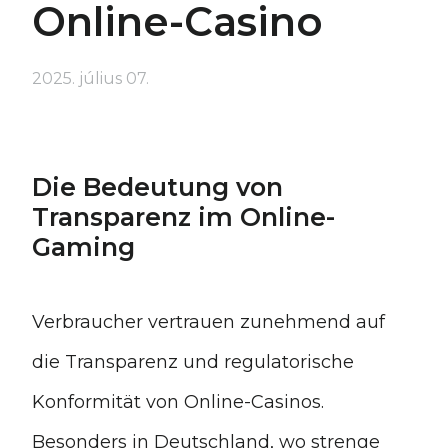
Online-Casino
2025. július 07.
Die Bedeutung von
Transparenz im Online-
Gaming
Verbraucher vertrauen zunehmend auf
die Transparenz und regulatorische
Konformität von Online-Casinos.
Besonders in Deutschland, wo strenge