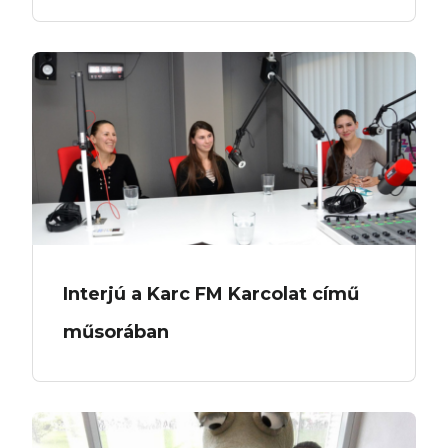
Interjú a Karc FM Karcolat című
műsorában