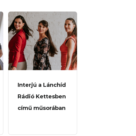
Interjú a Lánchíd
Rádió Kettesben
című műsorában