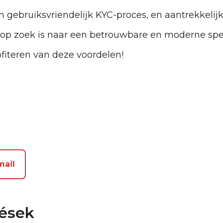
n gebruiksvriendelijk KYC-proces, en aantrekkelij
 op zoek is naar een betrouwbare en moderne spel
fiteren van deze voordelen!
mail
zések