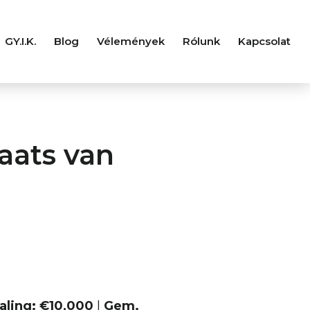
GY.I.K.
Blog
Vélemények
Rólunk
Kapcsolat
aats van
aling: €10,000
|
Gem.