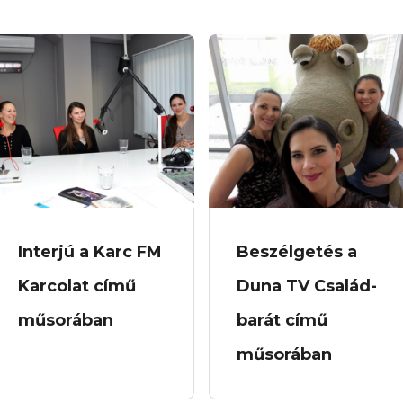
Interjú a Karc FM
Beszélgetés a
Karcolat című
Duna TV Család-
műsorában
barát című
műsorában