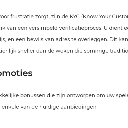
oor frustratie zorgt, zijn de KYC (Know Your Custo
 van een versimpeld verificatieproces. U dient ee
ijs, en een bewijs van adres te overleggen. Dit k
ienlijk sneller dan de weken die sommige traditio
omoties
kkelijke bonussen die zijn ontworpen om uw spele
n enkele van de huidige aanbiedingen: