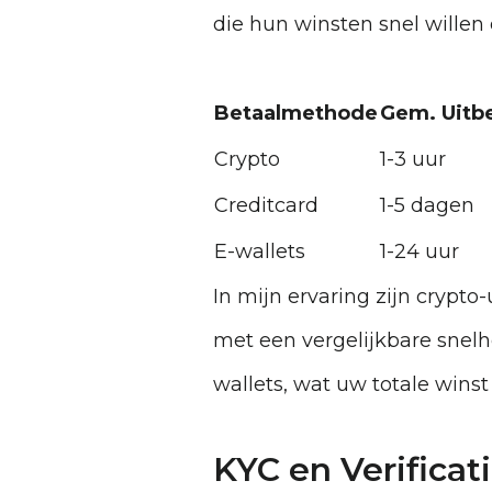
die hun winsten snel willen
Betaalmethode
Gem. Uitbe
Crypto
1-3 uur
Creditcard
1-5 dagen
E-wallets
1-24 uur
In mijn ervaring zijn crypt
met een vergelijkbare snelhe
wallets, wat uw totale wins
KYC en Verificat