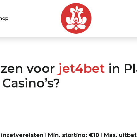
hop
zen voor
jet4bet
in Pl
 Casino’s?
 inzetvereisten
|
Min. storting: €10
|
Max. uitbet