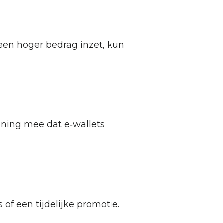
 een hoger bedrag inzet, kun
ning mee dat e‑wallets
of een tijdelijke promotie.