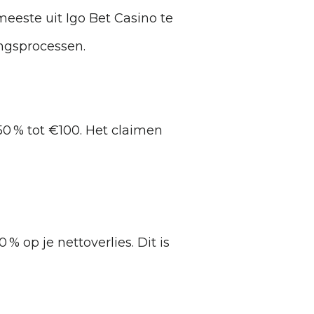
meeste uit Igo Bet Casino te
ingsprocessen.
0 % tot €100. Het claimen
op je nettoverlies. Dit is