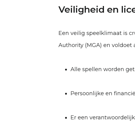
Veiligheid en lic
Een veilig speelklimaat is c
Authority (MGA) en voldoet 
Alle spellen worden get
Persoonlijke en financ
Er een verantwoordelijke‑