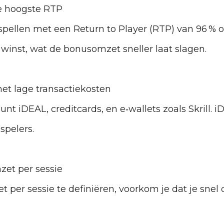
e hoogste RTP
lspellen met een Return to Player (RTP) van 96 % 
winst, wat de bonusomzet sneller laat slagen.
t lage transactiekosten
unt iDEAL, creditcards, en e‑wallets zoals Skrill.
spelers.
nzet per sessie
 per sessie te definiëren, voorkom je dat je sne