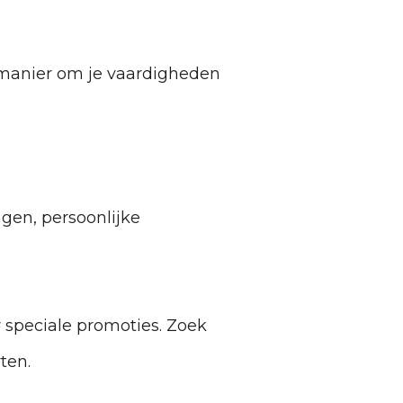
e manier om je vaardigheden
gen, persoonlijke
r speciale promoties. Zoek
ten.