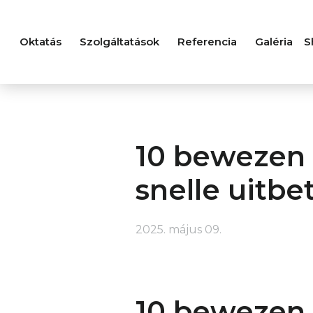
Oktatás
Szolgáltatások
Referencia
Galéria
S
Tovább a navigációhoz
Tovább a tartalomhoz
10 bewezen 
snelle uitbe
2025. május 09.
10 bewezen 