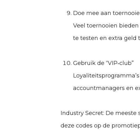
Doe mee aan toernooie
Veel toernooien bieden 
te testen en extra geld 
Gebruik de “VIP‑club”
Loyaliteitsprogramma’s 
accountmanagers en ex
Industry Secret: De meeste 
deze codes op de promotiepa