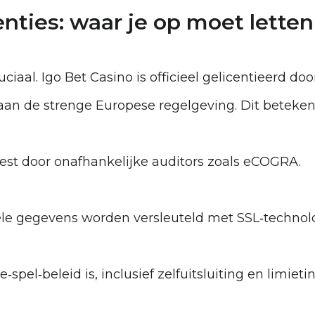
enties: waar je op moet letten
ruciaal. Igo Bet Casino is officieel gelicentieerd 
aan de strenge Europese regelgeving. Dit betekent
est door onafhankelijke auditors zoals eCOGRA.
iële gegevens worden versleuteld met SSL‑technolo
spel‑beleid is, inclusief zelfuitsluiting en limietin