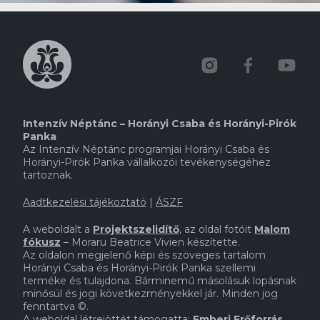
Intenzív Néptánc – Horányi Csaba és Horányi-Pirók
Panka
Az Intenzív Néptánc programjai Horányi Csaba és
Horányi-Pirók Panka vállalkozói tevékenységéhez
tartoznak.
Aadtkezelési tájékoztató
|
ÁSZF
A weboldalt a
Projektszelidítő
,
az oldal fotóit
Malom
fókusz
– Moraru Beatrice Vivien készítette.
Az oldalon megjelenő képi és szöveges tartalom
Horányi Csaba és Horányi-Pirók Panka szellemi
terméke és tulajdona. Bárminemű másolásuk lopásnak
minősül és jogi következményekkel jár. Minden jog
fenntartva
©.
A weboldal létrejöttét támogatta:
Emberi Erőforrás