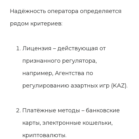
Надёжность оператора определяется
рядом критериев:
Лицензия – действующая от
признанного регулятора,
например, Агентства по
регулированию азартных игр (KAZ).
Платёжные методы – банковские
карты, электронные кошельки,
криптовалюты.