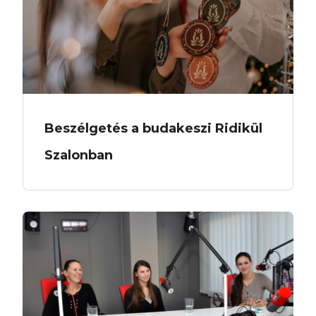
Beszélgetés a budakeszi Ridikül
Szalonban