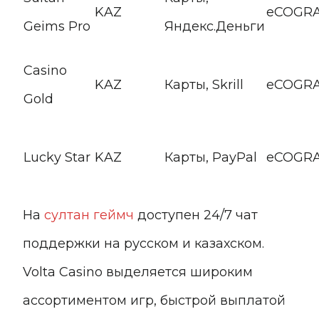
KAZ
eCOGR
Geims Pro
Яндекс.Деньги
Casino
KAZ
Карты, Skrill
eCOGR
Gold
Lucky Star
KAZ
Карты, PayPal
eCOGR
На
султан геймч
доступен 24/7 чат
поддержки на русском и казахском.
Volta Casino выделяется широким
ассортиментом игр, быстрой выплатой