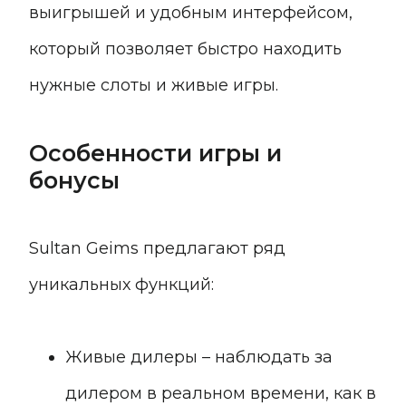
выигрышей и удобным интерфейсом,
который позволяет быстро находить
нужные слоты и живые игры.
Особенности игры и
бонусы
Sultan Geims предлагают ряд
уникальных функций:
Живые дилеры – наблюдать за
дилером в реальном времени, как в