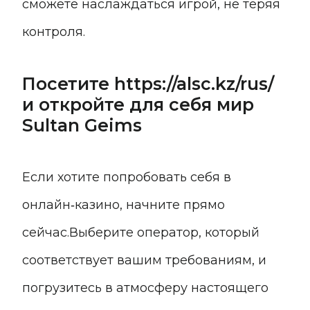
сможете наслаждаться игрой, не теряя
контроля.
Посетите https://alsc.kz/rus/
и откройте для себя мир
Sultan Geims
Если хотите попробовать себя в
онлайн‑казино, начните прямо
сейчас.Выберите оператор, который
соответствует вашим требованиям, и
погрузитесь в атмосферу настоящего