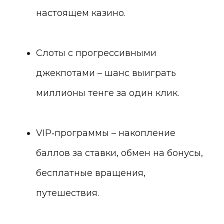
настоящем казино.
Слоты с прогрессивными
джекпотами – шанс выиграть
миллионы тенге за один клик.
VIP‑программы – накопление
баллов за ставки, обмен на бонусы,
бесплатные вращения,
путешествия.