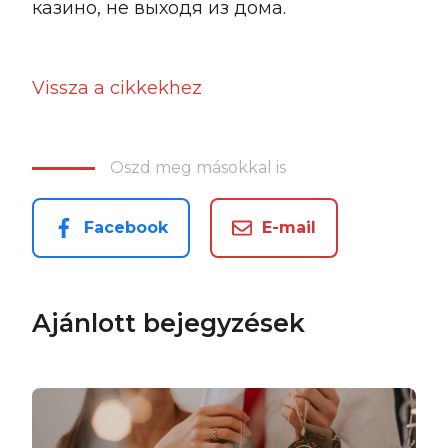
казино, не выходя из дома.
Vissza a cikkekhez
Oszd meg másokkal is
Facebook
E-mail
Ajánlott bejegyzések