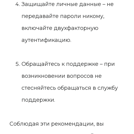
Защищайте личные данные – не
передавайте пароли никому,
включайте двухфакторную
аутентификацию.
Обращайтесь к поддержке – при
возникновении вопросов не
стесняйтесь обращаться в службу
поддержки.
Соблюдая эти рекомендации, вы