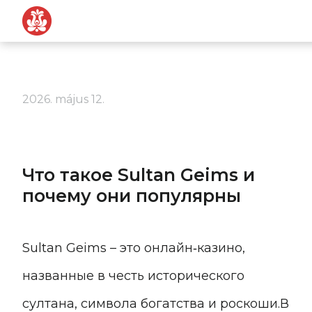
Tovább a navigációhoz
Tovább a tartalomhoz
2026. május 12.
Что такое Sultan Geims и
почему они популярны
Sultan Geims – это онлайн‑казино,
названные в честь исторического
султана, символа богатства и роскоши.В