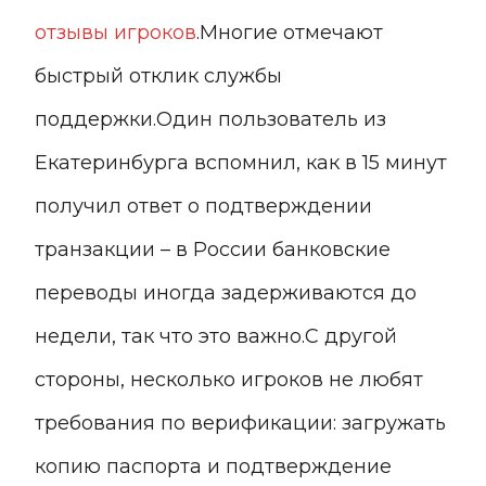
отзывы игроков
.Многие отмечают
быстрый отклик службы
поддержки.Один пользователь из
Екатеринбурга вспомнил, как в 15 минут
получил ответ о подтверждении
транзакции – в России банковские
переводы иногда задерживаются до
недели, так что это важно.С другой
стороны, несколько игроков не любят
требования по верификации: загружать
копию паспорта и подтверждение