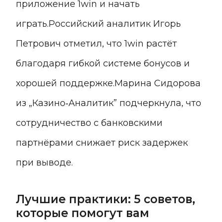
приложение 1win и начать
играть.Российский аналитик Игорь
Петрович отметил, что 1win растёт
благодаря гибкой системе бонусов и
хорошей поддержке.Марина Сидорова
из „Казино‑Аналитик” подчеркнула, что
сотрудничество с банковскими
партнёрами снижает риск задержек
при выводе.
Лучшие практики: 5 советов,
которые помогут вам