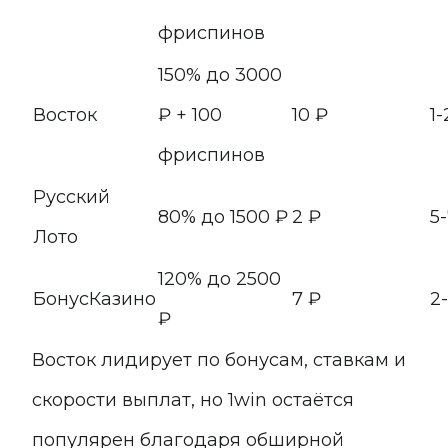
фриспинов
150% до 3000
Восток
₽ + 100
10 ₽
1
фриспинов
Русский
80% до 1500 ₽
2 ₽
5
Лото
120% до 2500
БонусКазино
7 ₽
2
₽
Восток лидирует по бонусам, ставкам и
скорости выплат, но 1win остаётся
популярен благодаря обширной