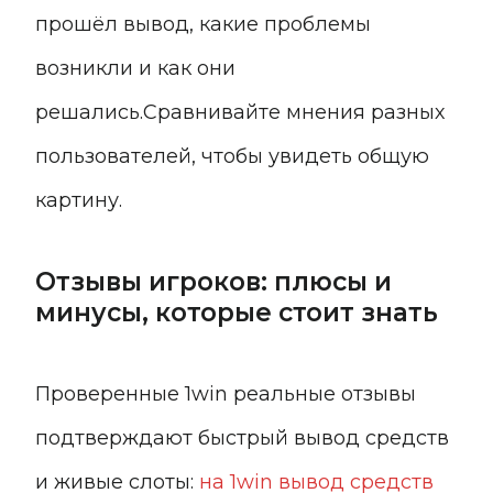
прошёл вывод, какие проблемы
возникли и как они
решались.Сравнивайте мнения разных
пользователей, чтобы увидеть общую
картину.
Отзывы игроков: плюсы и
минусы, которые стоит знать
Проверенные 1win реальные отзывы
подтверждают быстрый вывод средств
и живые слоты:
на 1win вывод средств