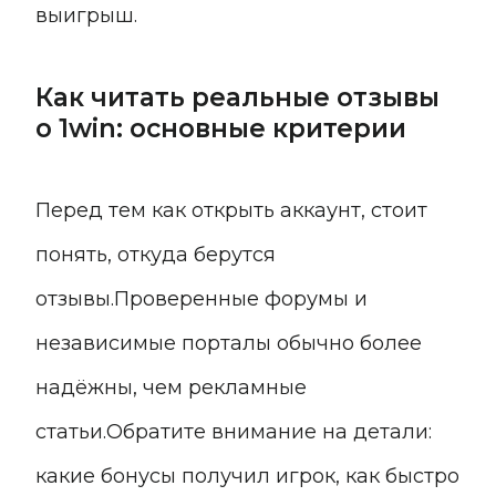
выигрыш.
Как читать реальные отзывы
о 1win: основные критерии
Перед тем как открыть аккаунт, стоит
понять, откуда берутся
отзывы.Проверенные форумы и
независимые порталы обычно более
надёжны, чем рекламные
статьи.Обратите внимание на детали:
какие бонусы получил игрок, как быстро