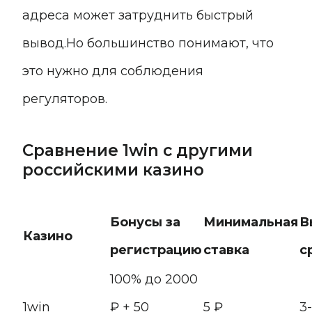
адреса может затруднить быстрый
вывод.Но большинство понимают, что
это нужно для соблюдения
регуляторов.
Сравнение 1win с другими
российскими казино
Бонусы за
Минимальная
В
Казино
регистрацию
ставка
с
100% до 2000
1win
₽ + 50
5 ₽
3