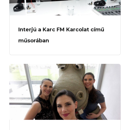
Interjú a Karc FM Karcolat című
műsorában