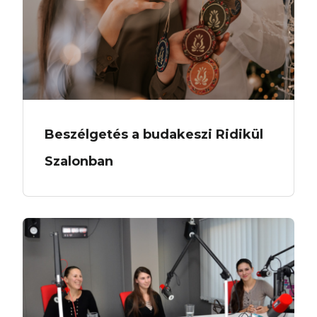
Beszélgetés a budakeszi Ridikül
Szalonban