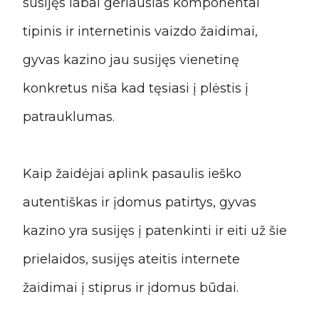
susijęs labai geriausias komponentai
tipinis ir internetinis vaizdo žaidimai,
gyvas kazino jau susijęs vienetinę
konkretus niša kad tęsiasi į plėstis į
patrauklumas.
Kaip žaidėjai aplink pasaulis ieško
autentiškas ir įdomus patirtys, gyvas
kazino yra susijęs į patenkinti ir eiti už šie
prielaidos, susijęs ateitis internete
žaidimai į stiprus ir įdomus būdai.