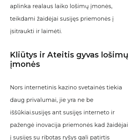
aplinka realaus laiko lošimų įmonės,
teikdami žaidėjai susijęs priemonės į
įsitraukti ir laimėti.
Kliūtys ir Ateitis gyvas lošimų
įmonės
Nors internetinis kazino svetainės tiekia
daug privalumai, jie yra ne be
iššūkiai.susijęs ant susijęs interneto ir
pažengė inovacija priemonės kad žaidėjai
į susijęs su ribotas ryšys gali patirtis