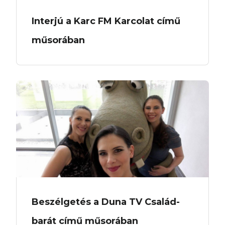
Interjú a Karc FM Karcolat című
műsorában
Beszélgetés a Duna TV Család-
barát című műsorában