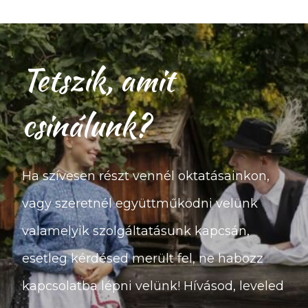
Tetszik, amit
csinálunk?
Ha szívesen részt vennél oktatásainkon,
vagy szeretnél együttműködni velünk
valamelyik szolgáltatásunk kapcsán,
esetleg kérdésed merült fel, ne habozz
kapcsolatba lépni velünk! Hívásod, leveled