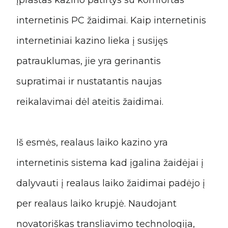
įprastas kazino patirtys su komfortas
internetinis PC žaidimai. Kaip internetinis
internetiniai kazino lieka į susijęs
patrauklumas, jie yra gerinantis
supratimai ir nustatantis naujas
reikalavimai dėl ateitis žaidimai.
Iš esmės, realaus laiko kazino yra
internetinis sistema kad įgalina žaidėjai į
dalyvauti į realaus laiko žaidimai padėjo į
per realaus laiko krupjė. Naudojant
novatoriškas transliavimo technologija,