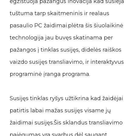
egzistuoja pažangus inovacija kad susieja
tuštuma tarp skaitmeninis ir realaus
pasaulio PC žaidimai.plėtra šis šiuolaikinė
technologija jau buvęs skatinama per
pažangos į tinklas susijęs, didelės raiškos
vaizdo susijęs transliavimo, ir interaktyvus
programinė įranga programa.
Susijęs tinklas ryšys užtikrina kad žaidėjai
patirtis labai mažas susijęs visame jų
žaidimai susijęs.Šis sklandus transliavimo
pajėgumas yra svarbus dėl saugant