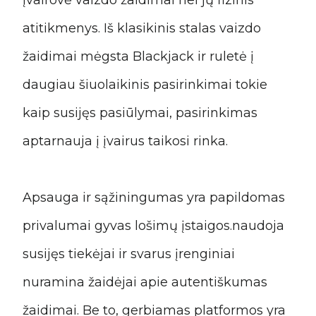
įvairovė vaizdo žaidimai nei jų fizinis
atitikmenys. Iš klasikinis stalas vaizdo
žaidimai mėgsta Blackjack ir ruletė į
daugiau šiuolaikinis pasirinkimai tokie
kaip susijęs pasiūlymai, pasirinkimas
aptarnauja į įvairus taikosi rinka.
Apsauga ir sąžiningumas yra papildomas
privalumai gyvas lošimų įstaigos.naudoja
susijęs tiekėjai ir svarus įrenginiai
nuramina žaidėjai apie autentiškumas
žaidimai. Be to, gerbiamas platformos yra