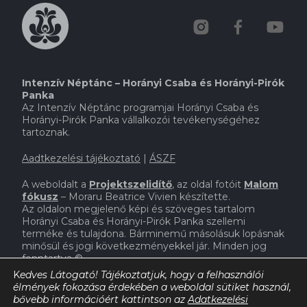
Intenzív Néptánc – Horányi Csaba és Horányi-Pirók
Panka
Az Intenzív Néptánc programjai Horányi Csaba és
Horányi-Pirók Panka vállalkozói tevékenységéhez
tartoznak.
Aadtkezelési tájékoztató
|
ÁSZF
A weboldalt a
Projektszelidítő
,
az oldal fotóit
Malom
fókusz
– Moraru Beatrice Vivien készítette.
Az oldalon megjelenő képi és szöveges tartalom
Horányi Csaba és Horányi-Pirók Panka szellemi
terméke és tulajdona. Bárminemű másolásuk lopásnak
minősül és jogi következményekkel jár. Minden jog
fenntartva
©.
A weboldal létrejöttét támogatta:
Emberi Erőforrás
K
edves Látogató!
Tájékoztatjuk, hogy a felhasználói
Támogatáskezelő.
élmények fokozása érdekében a weboldal sütiket használ,
Intenzív Néptánc 2024
bővebb információért kattintson az
Adatkezelési