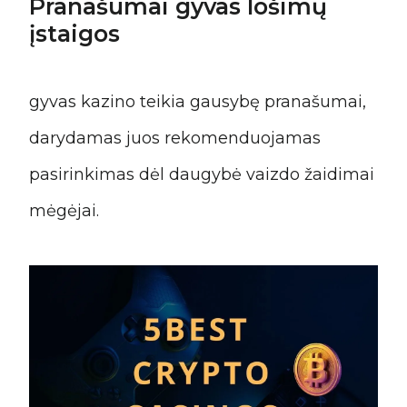
Pranašumai gyvas lošimų
įstaigos
gyvas kazino teikia gausybę pranašumai,
darydamas juos rekomenduojamas
pasirinkimas dėl daugybė vaizdo žaidimai
mėgėjai.