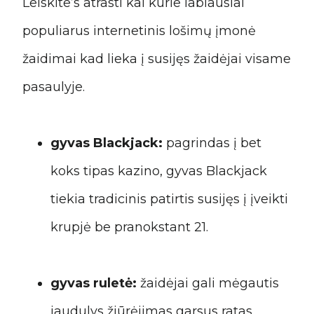
Leiskite’s atrasti kai kurie labiausiai
populiarus internetinis lošimų įmonė
žaidimai kad lieka į susijęs žaidėjai visame
pasaulyje.
gyvas Blackjack:
pagrindas į bet
koks tipas kazino, gyvas Blackjack
tiekia tradicinis patirtis susijęs į įveikti
krupjė be pranokstant 21.
gyvas ruletė:
žaidėjai gali mėgautis
jaudulys žiūrėjimas garsus ratas