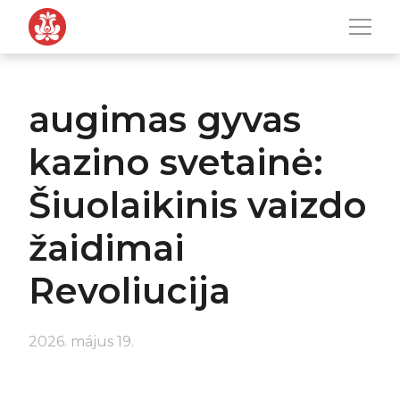
Men
Tovább a navigációhoz
Tovább a tartalomhoz
augimas gyvas
kazino svetainė:
Šiuolaikinis vaizdo
žaidimai
Revoliucija
2026. május 19.