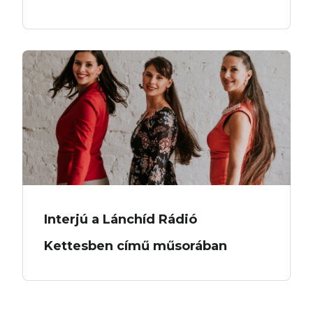
Interjú a Lánchíd Rádió
Kettesben című műsorában