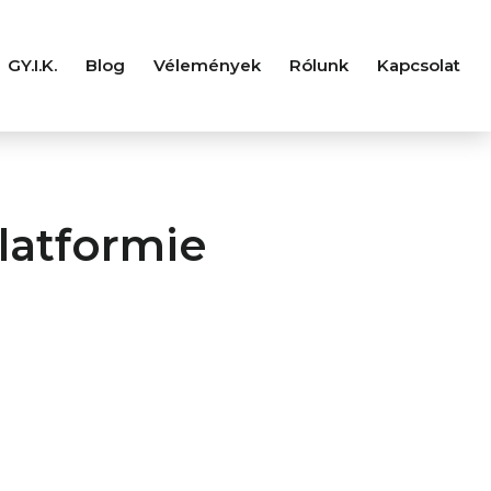
GY.I.K.
Blog
Vélemények
Rólunk
Kapcsolat
latformie