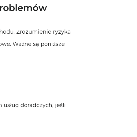
problemów
chodu. Zrozumienie ryzyka
owe. Ważne są poniższe
usług doradczych, jeśli