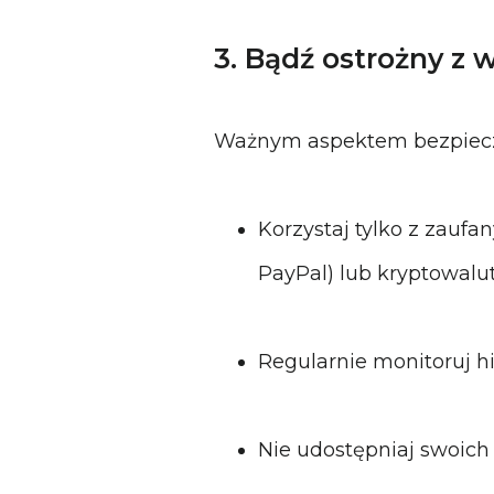
3. Bądź ostrożny z 
Ważnym aspektem bezpieczne
Korzystaj tylko z zaufan
PayPal) lub kryptowalut
Regularnie monitoruj hi
Nie udostępniaj swoich