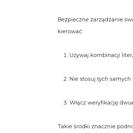
Bezpieczne zarządzanie swo
kierować:
Używaj kombinacji liter,
Nie stosuj tych samych 
Włącz weryfikację dwuet
Takie środki znacznie pod