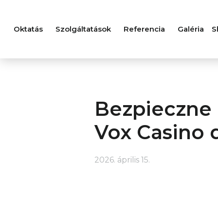
Oktatás
Szolgáltatások
Referencia
Galéria
S
Tovább a navigációhoz
Tovább a tartalomhoz
Bezpieczne 
Vox Casino 
2026. április 15.