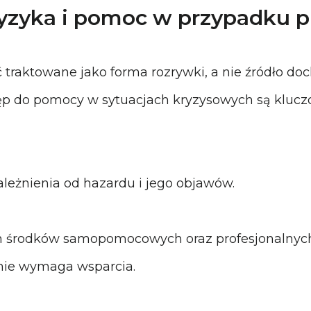
ryzyka i pomoc w przypadku 
traktowane jako forma rozrywki, a nie źródło do
ęp do pomocy w sytuacjach kryzysowych są klucz
ależnienia od hazardu i jego objawów.
h środków samopomocowych oraz profesjonalnych 
anie wymaga wsparcia.