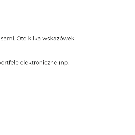
sami. Oto kilka wskazówek:
ortfele elektroniczne (np.