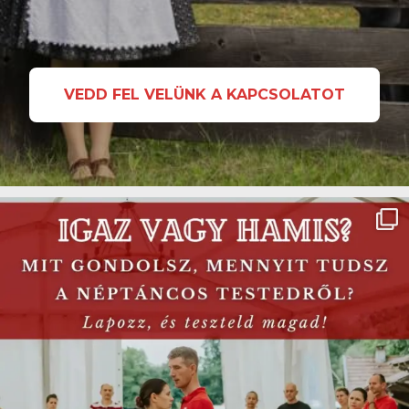
VEDD FEL VELÜNK A KAPCSOLATOT