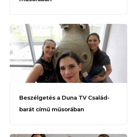
Beszélgetés a Duna TV Család-
barát című műsorában