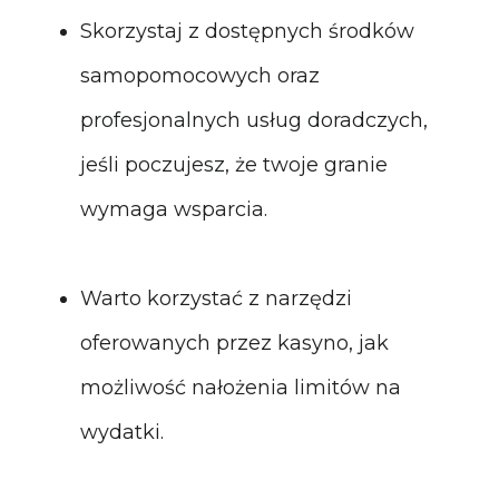
Skorzystaj z dostępnych środków
samopomocowych oraz
profesjonalnych usług doradczych,
jeśli poczujesz, że twoje granie
wymaga wsparcia.
Warto korzystać z narzędzi
oferowanych przez kasyno, jak
możliwość nałożenia limitów na
wydatki.