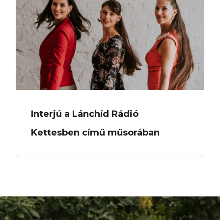
Interjú a Lánchíd Rádió
Kettesben című műsorában