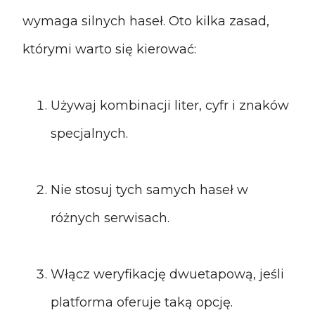
wymaga silnych haseł. Oto kilka zasad,
którymi warto się kierować:
Używaj kombinacji liter, cyfr i znaków
specjalnych.
Nie stosuj tych samych haseł w
różnych serwisach.
Włącz weryfikację dwuetapową, jeśli
platforma oferuje taką opcję.