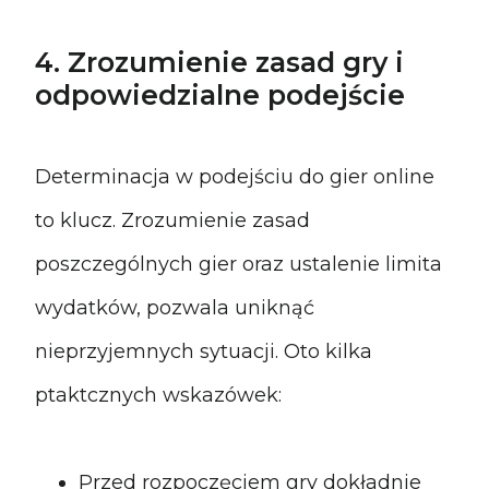
4. Zrozumienie zasad gry i
odpowiedzialne podejście
Determinacja w podejściu do gier online
to klucz. Zrozumienie zasad
poszczególnych gier oraz ustalenie limita
wydatków, pozwala uniknąć
nieprzyjemnych sytuacji. Oto kilka
ptaktcznych wskazówek:
Przed rozpoczęciem gry dokładnie