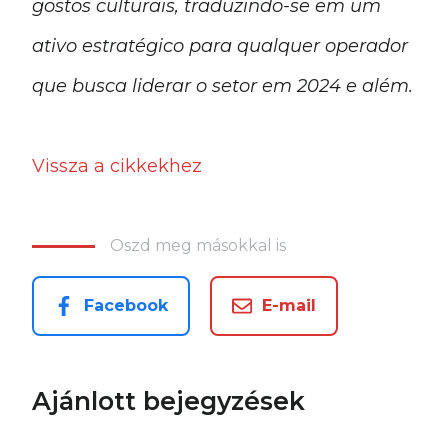
gostos culturais, traduzindo-se em um
ativo estratégico para qualquer operador
que busca liderar o setor em 2024 e além.
Vissza a cikkekhez
Oszd meg másokkal is
Facebook
E-mail
Ajánlott bejegyzések