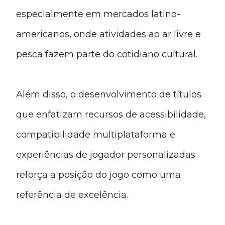
especialmente em mercados latino-
americanos, onde atividades ao ar livre e
pesca fazem parte do cotidiano cultural.
Além disso, o desenvolvimento de títulos
que enfatizam recursos de acessibilidade,
compatibilidade multiplataforma e
experiências de jogador personalizadas
reforça a posição do jogo como uma
referência de excelência.