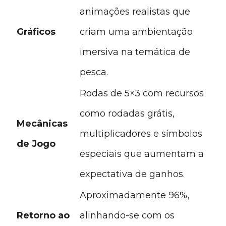
animações realistas que
Gráficos
criam uma ambientação
imersiva na temática de
pesca.
Rodas de 5×3 com recursos
como rodadas grátis,
Mecânicas
multiplicadores e símbolos
de Jogo
especiais que aumentam a
expectativa de ganhos.
Aproximadamente 96%,
Retorno ao
alinhando-se com os