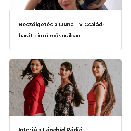
Beszélgetés a Duna TV Család-
barát című műsorában
Interjú a Lánchíd Rádió