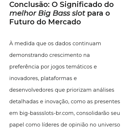
Conclusão: O Significado do
melhor Big Bass slot
para o
Futuro do Mercado
À medida que os dados continuam
demonstrando crescimento na
preferência por jogos temáticos e
inovadores, plataformas e
desenvolvedores que priorizam análises
detalhadas e inovação, como as presentes
em big-bassslots-br.com, consolidarão seu
papel como líderes de opinião no universo