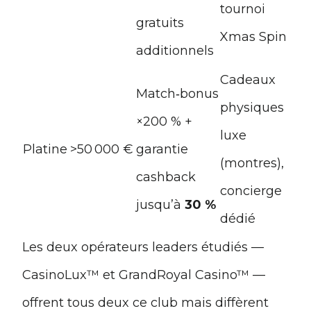
tournoi
gratuits
Xmas Spin
additionnels
Cadeaux
Match‑bonus
physiques
×200 % +
luxe
Platine
>50 000 €
garantie
(montres),
cashback
concierge
jusqu’à
30 %
dédié
Les deux opérateurs leaders étudiés —
CasinoLux™ et GrandRoyal Casino™ —
offrent tous deux ce club mais diffèrent