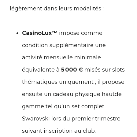
légèrement dans leurs modalités :
CasinoLux™
impose comme
condition supplémentaire une
activité mensuelle minimale
équivalente à
5 000 €
misés sur slots
thématiques uniquement ; il propose
ensuite un cadeau physique hautde
gamme tel qu’un set complet
Swarovski lors du premier trimestre
suivant inscription au club.