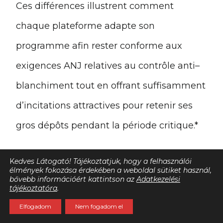
Ces différences illustrent comment
chaque plateforme adapte son
programme afin rester conforme aux
exigences ANJ relatives au contrôle anti–
blanchiment tout en offrant suffisamment
d’incitations attractives pour retenir ses
gros dépôts pendant la période critique.*
Stratégies pour les joueurs :
K
edves Látogató!
Tájékoztatjuk, hogy a felhasználói
élmények fokozása érdekében a weboldal sütiket használ,
maximiser lesBonus sans
bővebb információért kattintson az
Adatkezelési
tájékoztatóra
.
enfreindrela loi
Elfogadom
Nem fogadom el