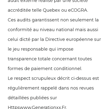
audit externe réalisé par une société
accréditée telle Quebex ou eCOGRA.
Ces audits garantissent non seulement la
conformité au niveau national mais aussi
celui dicté par la Directive européenne sur
le jeu responsable qui impose
transparence totale concernant toutes
formes de paiement conditionnel.
Le respect scrupuleux décrit ci‑dessus est
régulièrement rappelé dans nos revues
détaillées publiées sur
Httpswww.Generationxx.Fr.