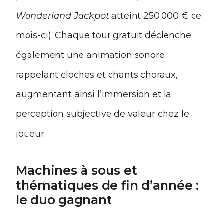
Wonderland Jackpot
atteint 250 000 € ce
mois-ci). Chaque tour gratuit déclenche
également une animation sonore
rappelant cloches et chants choraux,
augmentant ainsi l’immersion et la
perception subjective de valeur chez le
joueur.
Machines à sous et
thématiques de fin d’année :
le duo gagnant