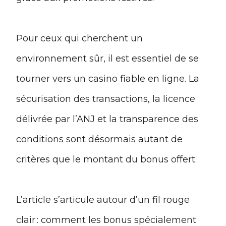
Pour ceux qui cherchent un
environnement sûr, il est essentiel de se
tourner vers un casino fiable en ligne. La
sécurisation des transactions, la licence
délivrée par l’ANJ et la transparence des
conditions sont désormais autant de
critères que le montant du bonus offert.
L’article s’articule autour d’un fil rouge
clair : comment les bonus spécialement