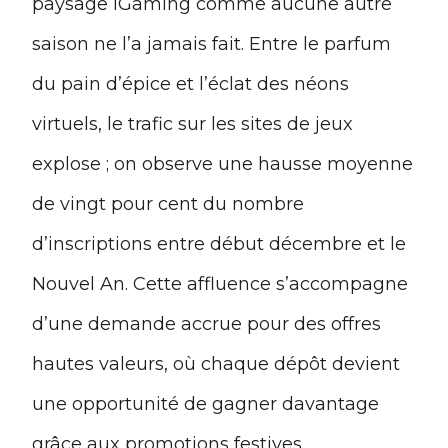
paysage iGaming comme aucune autre
saison ne l’a jamais fait. Entre le parfum
du pain d’épice et l’éclat des néons
virtuels, le trafic sur les sites de jeux
explose ; on observe une hausse moyenne
de vingt pour cent du nombre
d’inscriptions entre début décembre et le
Nouvel An. Cette affluence s’accompagne
d’une demande accrue pour des offres
hautes valeurs, où chaque dépôt devient
une opportunité de gagner davantage
grâce aux promotions festives.