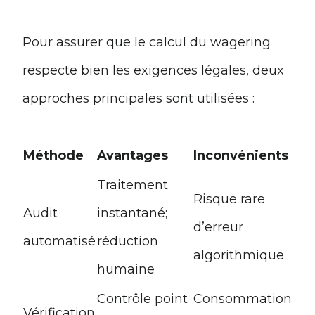
Pour assurer que le calcul du wagering
respecte bien les exigences légales, deux
approches principales sont utilisées :
Méthode
Avantages
Inconvénients
Traitement
Risque rare
Audit
instantané;
d’erreur
automatisé
réduction
algorithmique
humaine
Contrôle point
Consommation
Vérification