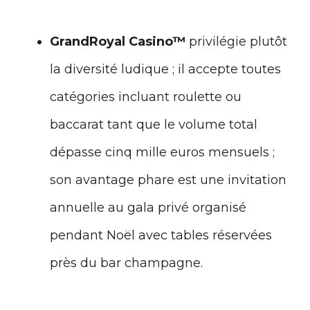
GrandRoyal Casino™
privilégie plutôt
la diversité ludique ; il accepte toutes
catégories incluant roulette ou
baccarat tant que le volume total
dépasse cinq mille euros mensuels ;
son avantage phare est une invitation
annuelle au gala privé organisé
pendant Noël avec tables réservées
près du bar champagne.