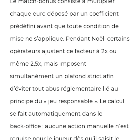
Le match‑bonus consiste à multiplier
chaque euro déposé par un coefficient
prédéfini avant que toute condition de
mise ne s’applique. Pendant Noël, certains
opérateurs ajustent ce facteur à 2x ou
même 2,5x, mais imposent
simultanément un plafond strict afin
d’éviter tout abus réglementaire lié au
principe du « jeu responsable ». Le calcul
se fait automatiquement dans le
back‑office ; aucune action manuelle n’est
requise pour le joueur dès qu’il saisit le