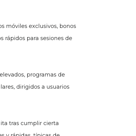
s móviles exclusivos, bonos
s rápidos para sesiones de
a elevados, programas de
res, dirigidos a usuarios
ta tras cumplir cierta
 y rápidas, típicas de