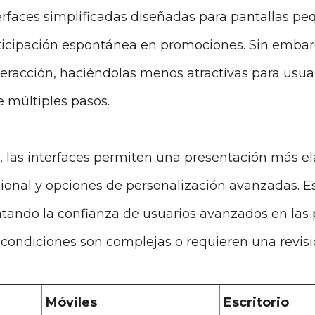
erfaces simplificadas diseñadas para pantallas pe
articipación espontánea en promociones. Sin emba
nteracción, haciéndolas menos atractivas para usu
 múltiples pasos.
rio, las interfaces permiten una presentación más 
cional y opciones de personalización avanzadas. E
ntando la confianza de usuarios avanzados en las
condiciones son complejas o requieren una revisi
Móviles
Escritorio