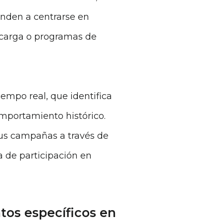
ienden a centrarse en
ecarga o programas de
iempo real, que identifica
omportamiento histórico.
us campañas a través de
a de participación en
os específicos en