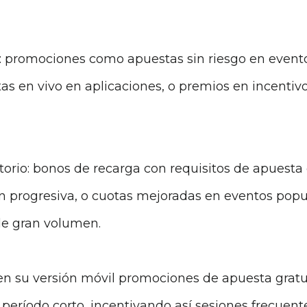
: promociones como apuestas sin riesgo en evento
s en vivo en aplicaciones, o premios en incentivo
torio: bonos de recarga con requisitos de apuest
 progresiva, o cuotas mejoradas en eventos popula
de gran volumen.
en su versión móvil promociones de apuesta gratui
eríodo corto, incentivando así sesiones frecuentes