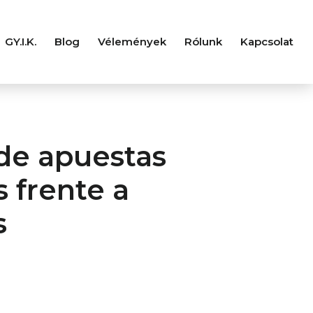
GY.I.K.
Blog
Vélemények
Rólunk
Kapcsolat
de apuestas
 frente a
s