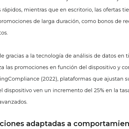
 rápidos, mientras que en escritorio, las ofertas t
n promociones de larga duración, como bonos de r
tos.
 gracias a la tecnología de análisis de datos en t
za las promociones en función del dispositivo y c
ngCompliance (2022), plataformas que ajustan s
 dispositivo ven un incremento del 25% en la tas
avanzados.
ciones adaptadas a comportamient