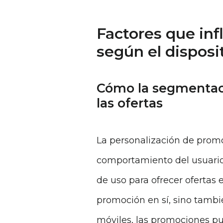
Factores que inf
según el disposi
Cómo la segmentaci
las ofertas
La personalización de prom
comportamiento del usuario,
de uso para ofrecer ofertas
promoción en sí, sino tambi
móviles, las promociones pu