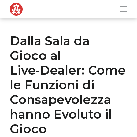
Men
Tovább a navigációhoz
Tovább a tartalomhoz
Dalla Sala da
Gioco al
Live‑Dealer: Come
le Funzioni di
Consapevolezza
hanno Evoluto il
Gioco