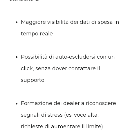
Maggiore visibilità dei dati di spesa in
tempo reale
Possibilità di auto‑escludersi con un
click, senza dover contattare il
supporto
Formazione dei dealer a riconoscere
segnali di stress (es. voce alta,
richieste di aumentare il limite)