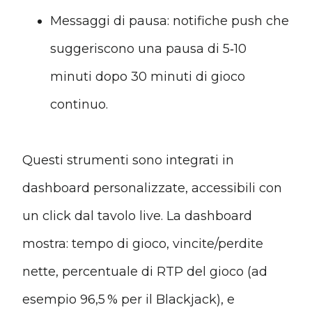
Messaggi di pausa: notifiche push che
suggeriscono una pausa di 5‑10
minuti dopo 30 minuti di gioco
continuo.
Questi strumenti sono integrati in
dashboard personalizzate, accessibili con
un click dal tavolo live. La dashboard
mostra: tempo di gioco, vincite/perdite
nette, percentuale di RTP del gioco (ad
esempio 96,5 % per il Blackjack), e