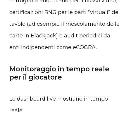
crittografia end‑to‑end per il flusso video,
certificazioni RNG per le parti “virtuali” del
tavolo (ad esempio il mescolamento delle
carte in Blackjack) e audit periodici da
enti indipendenti come eCOGRA.
Monitoraggio in tempo reale
per il giocatore
Le dashboard live mostrano in tempo
reale: