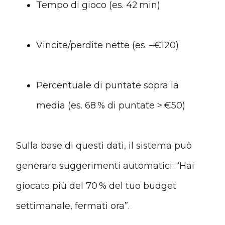
Tempo di gioco (es. 42 min)
Vincite/perdite nette (es. –€120)
Percentuale di puntate sopra la
media (es. 68 % di puntate > €50)
Sulla base di questi dati, il sistema può
generare suggerimenti automatici: “Hai
giocato più del 70 % del tuo budget
settimanale, fermati ora”.