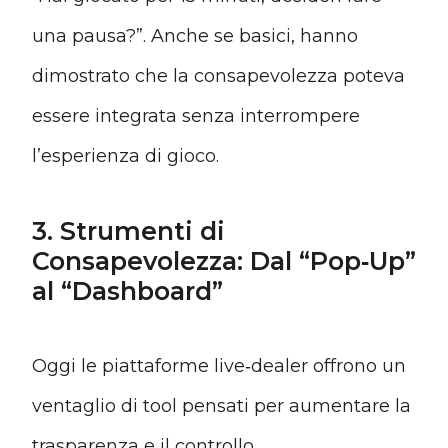
una pausa?”. Anche se basici, hanno
dimostrato che la consapevolezza poteva
essere integrata senza interrompere
l’esperienza di gioco.
3. Strumenti di
Consapevolezza: Dal “Pop‑Up”
al “Dashboard”
Oggi le piattaforme live‑dealer offrono un
ventaglio di tool pensati per aumentare la
trasparenza e il controllo.