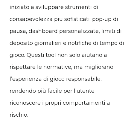
iniziato a sviluppare strumenti di
consapevolezza più sofisticati: pop‑up di
pausa, dashboard personalizzate, limiti di
deposito giornalieri e notifiche di tempo di
gioco. Questi tool non solo aiutano a
rispettare le normative, ma migliorano
l’esperienza di gioco responsabile,
rendendo più facile per l’utente
riconoscere i propri comportamenti a
rischio.