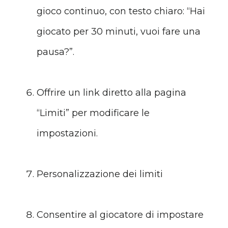
gioco continuo, con testo chiaro: “Hai
giocato per 30 minuti, vuoi fare una
pausa?”.
Offrire un link diretto alla pagina
“Limiti” per modificare le
impostazioni.
Personalizzazione dei limiti
Consentire al giocatore di impostare