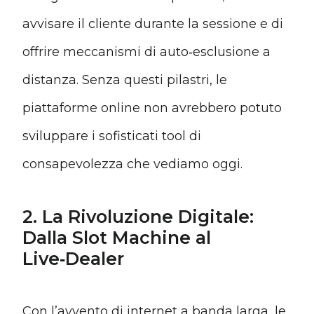
avvisare il cliente durante la sessione e di
offrire meccanismi di auto‑esclusione a
distanza. Senza questi pilastri, le
piattaforme online non avrebbero potuto
sviluppare i sofisticati tool di
consapevolezza che vediamo oggi.
2. La Rivoluzione Digitale:
Dalla Slot Machine al
Live‑Dealer
Con l’avvento di internet a banda larga, le