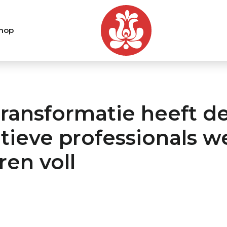
hop
transformatie heeft d
tieve professionals w
en voll