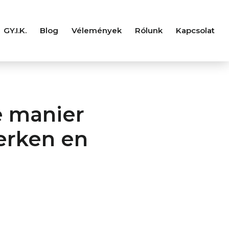
GY.I.K.
Blog
Vélemények
Rólunk
Kapcsolat
e manier
erken en