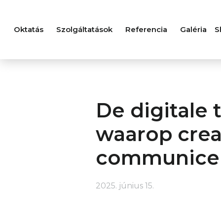
Oktatás
Szolgáltatások
Referencia
Galéria
S
Tovább a navigációhoz
Tovább a tartalomhoz
De digitale 
waarop crea
communicer
2025. június 15.