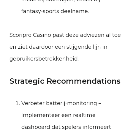
fantasy‑sports deelname.
Scoripro Casino past deze adviezen al toe
en ziet daardoor een stijgende lijn in
gebruikersbetrokkenheid.
Strategic Recommendations
Verbeter batterij‑monitoring –
Implementeer een realtime
dashboard dat spelers informeert