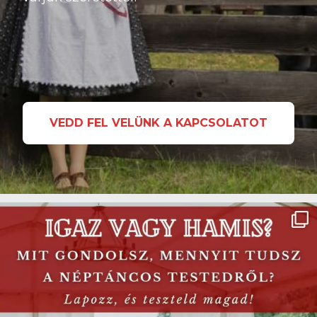
VEDD FEL VELÜNK A KAPCSOLATOT