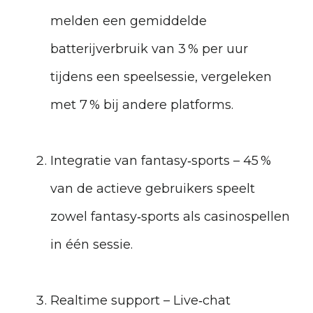
melden een gemiddelde
batterijverbruik van 3 % per uur
tijdens een speelsessie, vergeleken
met 7 % bij andere platforms.
Integratie van fantasy‑sports – 45 %
van de actieve gebruikers speelt
zowel fantasy‑sports als casinospellen
in één sessie.
Realtime support – Live‑chat