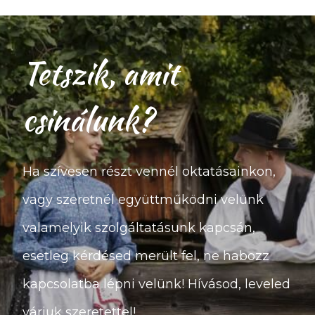
Tetszik, amit
csinálunk?
Ha szívesen részt vennél oktatásainkon,
vagy szeretnél együttműködni velünk
valamelyik szolgáltatásunk kapcsán,
esetleg kérdésed merült fel, ne habozz
kapcsolatba lépni velünk! Hívásod, leveled
várjuk szeretettel!