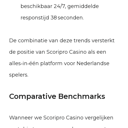
beschikbaar 24/7, gemiddelde
responstijd 38 seconden.
De combinatie van deze trends versterkt
de positie van Scoripro Casino als een
alles‑in‑één platform voor Nederlandse
spelers.
Comparative Benchmarks
Wanneer we Scoripro Casino vergelijken