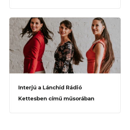
Interjú a Lánchíd Rádió
Kettesben című műsorában