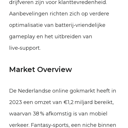
drijfveren zijn voor klanttevredenheid.
Aanbevelingen richten zich op verdere
optimalisatie van batterij‑vriendelijke
gameplay en het uitbreiden van
live‑support.
Market Overview
De Nederlandse online gokmarkt heeft in
2023 een omzet van €1,2 miljard bereikt,
waarvan 38 % afkomstig is van mobiel
verkeer. Fantasy‑sports, een niche binnen