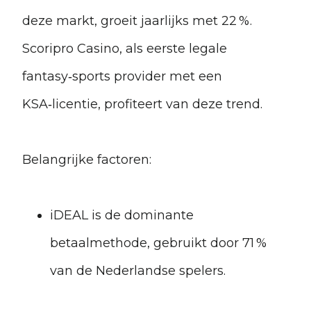
deze markt, groeit jaarlijks met 22 %.
Scoripro Casino, als eerste legale
fantasy‑sports provider met een
KSA‑licentie, profiteert van deze trend.
Belangrijke factoren:
iDEAL is de dominante
betaalmethode, gebruikt door 71 %
van de Nederlandse spelers.