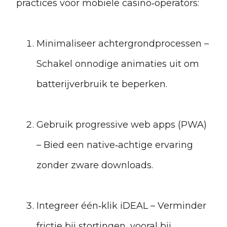
practices voor mobiele casino‑operators:
Minimaliseer achtergrondprocessen –
Schakel onnodige animaties uit om
batterijverbruik te beperken.
Gebruik progressive web apps (PWA)
– Bied een native‑achtige ervaring
zonder zware downloads.
Integreer één‑klik iDEAL – Verminder
frictie bij stortingen, vooral bij