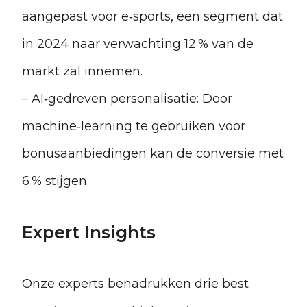
aangepast voor e‑sports, een segment dat
in 2024 naar verwachting 12 % van de
markt zal innemen.
– AI‑gedreven personalisatie: Door
machine‑learning te gebruiken voor
bonusaanbiedingen kan de conversie met
6 % stijgen.
Expert Insights
Onze experts benadrukken drie best