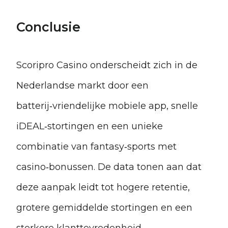
Conclusie
Scoripro Casino onderscheidt zich in de
Nederlandse markt door een
batterij‑vriendelijke mobiele app, snelle
iDEAL‑stortingen en een unieke
combinatie van fantasy‑sports met
casino‑bonussen. De data tonen aan dat
deze aanpak leidt tot hogere retentie,
grotere gemiddelde stortingen en een