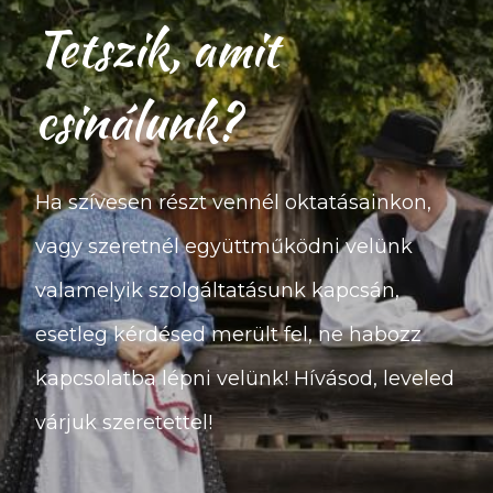
Tetszik, amit
csinálunk?
Ha szívesen részt vennél oktatásainkon,
vagy szeretnél együttműködni velünk
valamelyik szolgáltatásunk kapcsán,
esetleg kérdésed merült fel, ne habozz
kapcsolatba lépni velünk! Hívásod, leveled
várjuk szeretettel!