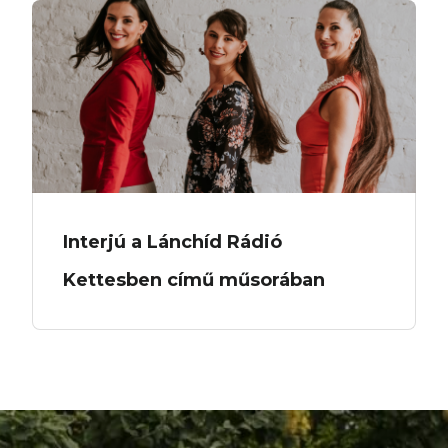
Interjú a Lánchíd Rádió
Kettesben című műsorában