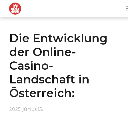
Tovább a navigációhoz
Tovább a tartalomhoz
Die Entwicklung
der Online-
Casino-
Landschaft in
Österreich:
2025. június 15.