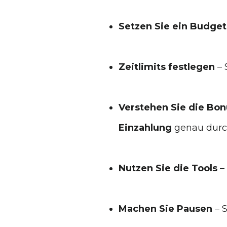
Setzen Sie ein Budget
Zeitlimits festlegen
– 
Verstehen Sie die Bo
Einzahlung
genau durc
Nutzen Sie die Tools
– 
Machen Sie Pausen
– S