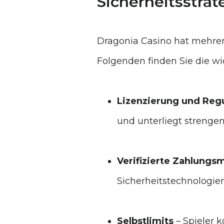
Sicherheitsstrat
Dragonia Casino hat mehrere
Folgenden finden Sie die w
Lizenzierung und Reg
und unterliegt strengen
Verifizierte Zahlung
Sicherheitstechnologien
Selbstlimits
– Spieler k