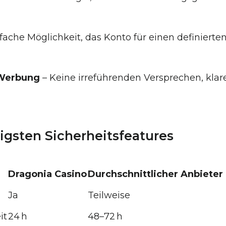
fache Möglichkeit, das Konto für einen definierte
 Werbung
– Keine irreführenden Versprechen, kl
igsten Sicherheitsfeatures
Dragonia Casino
Durchschnittlicher Anbieter
Ja
Teilweise
it
24 h
48–72 h