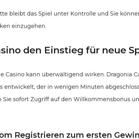
tte bleibt das Spiel unter Kontrolle und Sie könn
iken einzugehen.
ino den Einstieg für neue Spi
line Casino kann überwältigend wirken. Dragonia C
s entwickelt, der in wenigen Minuten abgeschlosse
 Sie sofort Zugriff auf den Willkommensbonus 
vom Registrieren zum ersten Gewi