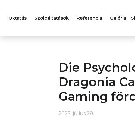
Oktatás
Szolgáltatások
Referencia
Galéria
S
Tovább a navigációhoz
Tovább a tartalomhoz
Die Psychol
Dragonia C
Gaming förd
2025. július 28.