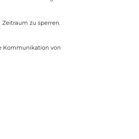
n Zeitraum zu sperren.
are Kommunikation von