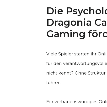
Die Psychol
Dragonia C
Gaming förd
Viele Spieler starten ihr On
für den verantwortungsvoll
nicht kennt? Ohne Struktur
führen.
Ein vertrauenswürdiges Onl