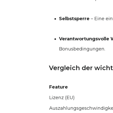
Selbstsperre
– Eine ein
Verantwortungsvolle
Bonusbedingungen.
Vergleich der wicht
Feature
Lizenz (EU)
Auszahlungsgeschwindigke