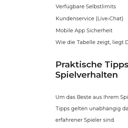
Verfügbare Selbstlimits
Kundenservice (Live‑Chat)
Mobile App Sicherheit
Wie die Tabelle zeigt, liegt
Praktische Tipp
Spielverhalten
Um das Beste aus Ihrem Spie
Tipps gelten unabhängig da
erfahrener Spieler sind.