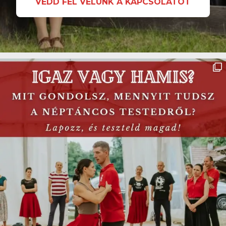
VEDD FEL VELÜNK A KAPCSOLATOT