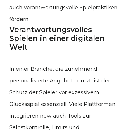
auch verantwortungsvolle Spielpraktiken
fördern.
Verantwortungsvolles
Spielen in einer digitalen
Welt
In einer Branche, die zunehmend
personalisierte Angebote nutzt, ist der
Schutz der Spieler vor exzessivem
Glücksspiel essenziell. Viele Plattformen
integrieren now auch Tools zur
Selbstkontrolle, Limits und