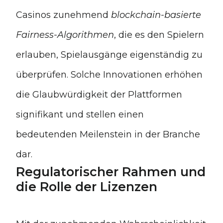
Casinos zunehmend
blockchain-basierte
Fairness-Algorithmen
, die es den Spielern
erlauben, Spielausgänge eigenständig zu
überprüfen. Solche Innovationen erhöhen
die Glaubwürdigkeit der Plattformen
signifikant und stellen einen
bedeutenden Meilenstein in der Branche
dar.
Regulatorischer Rahmen und
die Rolle der Lizenzen