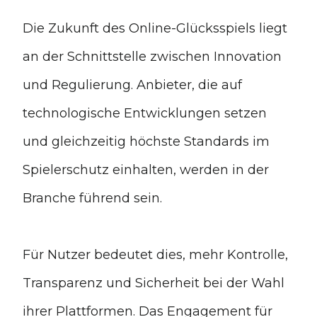
Die Zukunft des Online-Glücksspiels liegt
an der Schnittstelle zwischen Innovation
und Regulierung. Anbieter, die auf
technologische Entwicklungen setzen
und gleichzeitig höchste Standards im
Spielerschutz einhalten, werden in der
Branche führend sein.
Für Nutzer bedeutet dies, mehr Kontrolle,
Transparenz und Sicherheit bei der Wahl
ihrer Plattformen. Das Engagement für