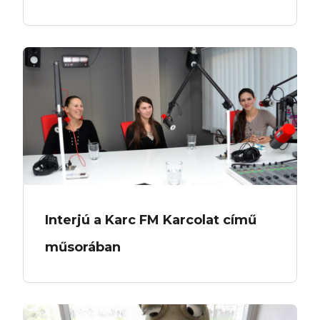
Interjú a Karc FM Karcolat című
műsorában