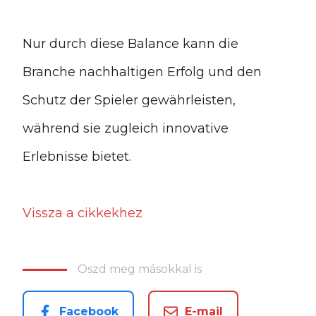
Nur durch diese Balance kann die
Branche nachhaltigen Erfolg und den
Schutz der Spieler gewährleisten,
während sie zugleich innovative
Erlebnisse bietet.
Vissza a cikkekhez
Oszd meg másokkal is
Facebook
E-mail