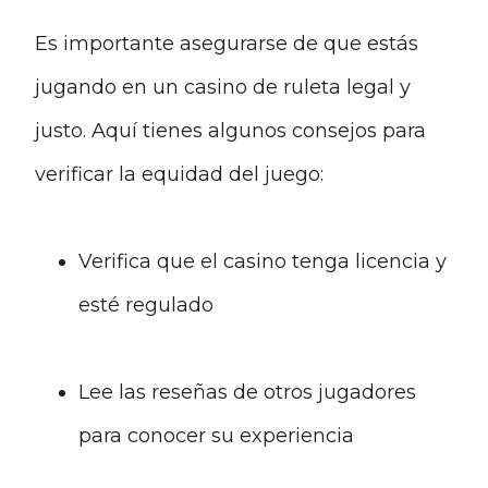
Es importante asegurarse de que estás
jugando en un casino de ruleta legal y
justo. Aquí tienes algunos consejos para
verificar la equidad del juego:
Verifica que el casino tenga licencia y
esté regulado
Lee las reseñas de otros jugadores
para conocer su experiencia