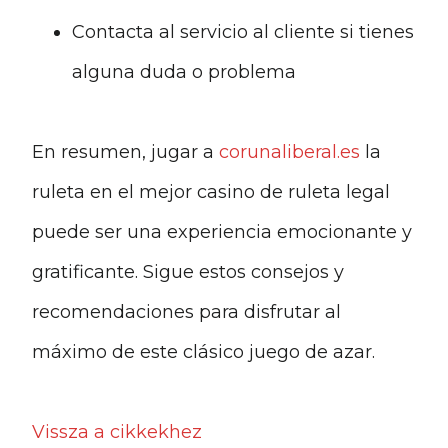
Contacta al servicio al cliente si tienes
alguna duda o problema
En resumen, jugar a
corunaliberal.es
la
ruleta en el mejor casino de ruleta legal
puede ser una experiencia emocionante y
gratificante. Sigue estos consejos y
recomendaciones para disfrutar al
máximo de este clásico juego de azar.
Vissza a cikkekhez