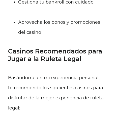
Gestiona tu bankroll con cuidado
Aprovecha los bonos y promociones
del casino
Casinos Recomendados para
Jugar a la Ruleta Legal
Basándome en mi experiencia personal,
te recomiendo los siguientes casinos para
disfrutar de la mejor experiencia de ruleta
legal: