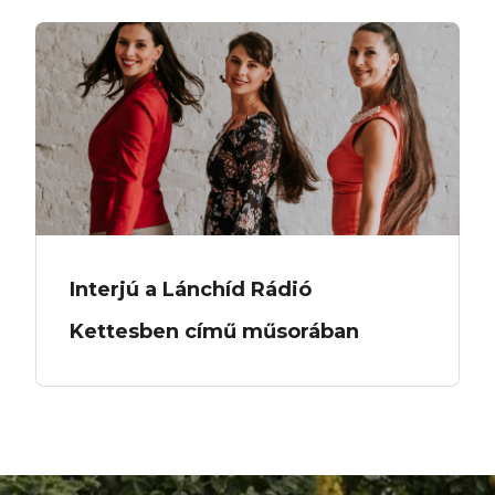
Interjú a Lánchíd Rádió
Kettesben című műsorában