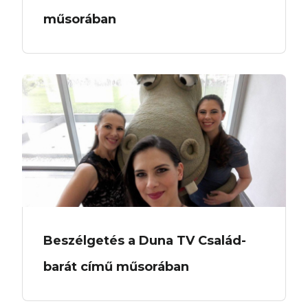
műsorában
Beszélgetés a Duna TV Család-
barát című műsorában