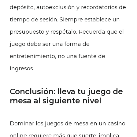
depósito, autoexclusión y recordatorios de
tiempo de sesión. Siempre establece un
presupuesto y respétalo. Recuerda que el
juego debe ser una forma de
entretenimiento, no una fuente de
ingresos.
Conclusión: lleva tu juego de
mesa al siguiente nivel
Dominar los juegos de mesa en un casino
online requiere más que suerte; implica