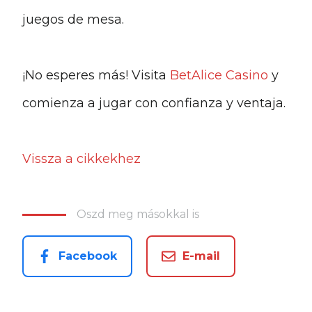
juegos de mesa.
¡No esperes más! Visita
BetAlice Casino
y
comienza a jugar con confianza y ventaja.
Vissza a cikkekhez
Oszd meg másokkal is
Facebook
E-mail