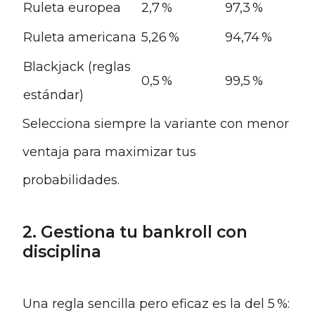
Ruleta europea
2,7 %
97,3 %
Ruleta americana
5,26 %
94,74 %
Blackjack (reglas
0,5 %
99,5 %
estándar)
Selecciona siempre la variante con menor
ventaja para maximizar tus
probabilidades.
2. Gestiona tu bankroll con
disciplina
Una regla sencilla pero eficaz es la del 5 %: