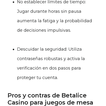
No establecer límites de tiempo:
Jugar durante horas sin pausa
aumenta la fatiga y la probabilidad
de decisiones impulsivas.
Descuidar la seguridad: Utiliza
contraseñas robustas y activa la
verificación en dos pasos para
proteger tu cuenta.
Pros y contras de Betalice
Casino para juegos de mesa