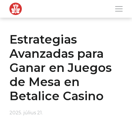
Men
Tovább a navigációhoz
Tovább a tartalomhoz
Estrategias
Avanzadas para
Ganar en Juegos
de Mesa en
Betalice Casino
2025. július 21.