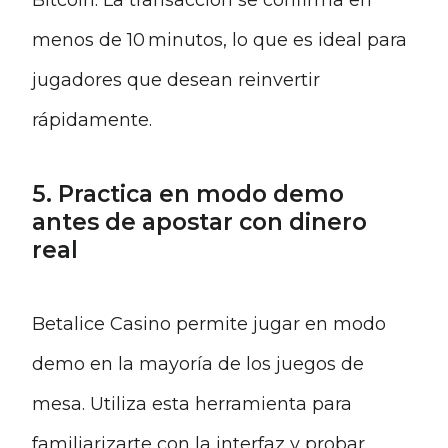
Bitcoin. La transacción se confirma en
menos de 10 minutos, lo que es ideal para
jugadores que desean reinvertir
rápidamente.
5. Practica en modo demo
antes de apostar con dinero
real
Betalice Casino permite jugar en modo
demo en la mayoría de los juegos de
mesa. Utiliza esta herramienta para
familiarizarte con la interfaz y probar