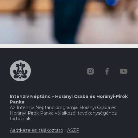
Intenzív Néptánc – Horányi Csaba és Horányi-Pirók
Panka
Az Intenzív Néptánc programjai Horányi Csaba és
Horányi-Pirók Panka vállalkozói tevékenységéhez
tartoznak.
Aadtkezelési tájékoztató
|
ÁSZF