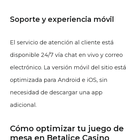
Soporte y experiencia móvil
El servicio de atención al cliente está
disponible 24/7 vía chat en vivo y correo
electrónico. La versión móvil del sitio está
optimizada para Android e iOS, sin
necesidad de descargar una app
adicional.
Cómo optimizar tu juego de
mesa en Betalice Casino