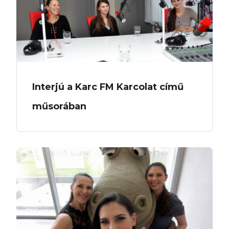
Interjú a Karc FM Karcolat című
műsorában