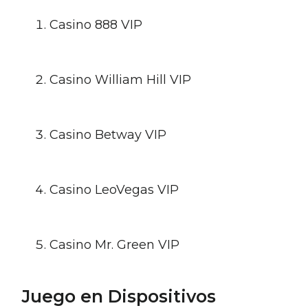
Casino 888 VIP
Casino William Hill VIP
Casino Betway VIP
Casino LeoVegas VIP
Casino Mr. Green VIP
Juego en Dispositivos