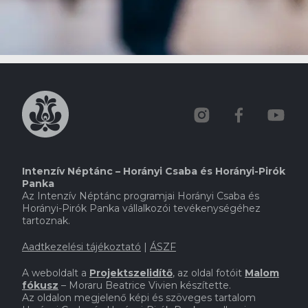
Intenzív Néptánc – Horányi Csaba és Horányi-Pirók
Panka
Az Intenzív Néptánc programjai Horányi Csaba és
Horányi-Pirók Panka vállalkozói tevékenységéhez
tartoznak.
Aadtkezelési tájékoztató
|
ÁSZF
A weboldalt a
Projektszelidítő
,
az oldal fotóit
Malom
fókusz
– Moraru Beatrice Vivien készítette.
Az oldalon megjelenő képi és szöveges tartalom