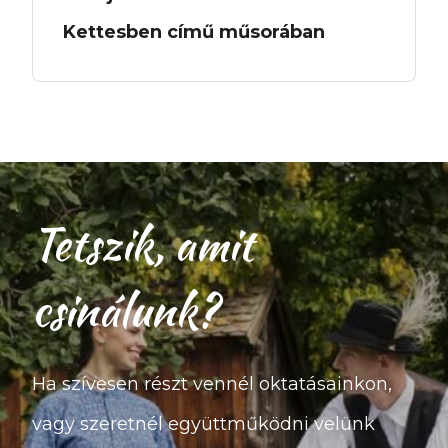
Kettesben című műsorában
Tetszik, amit
csinálunk?
Ha szívesen részt vennél oktatásainkon,
vagy szeretnél együttműködni velünk