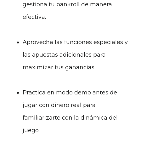
gestiona tu bankroll de manera
efectiva.
Aprovecha las funciones especiales y
las apuestas adicionales para
maximizar tus ganancias.
Practica en modo demo antes de
jugar con dinero real para
familiarizarte con la dinámica del
juego.