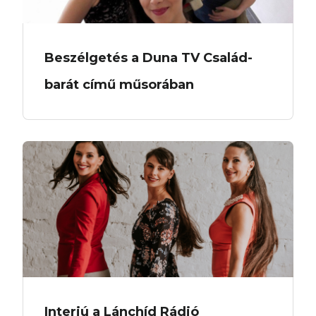
Beszélgetés a Duna TV Család-
barát című műsorában
Interjú a Lánchíd Rádió