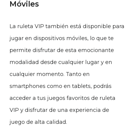
Móviles
La ruleta VIP también está disponible para
jugar en dispositivos móviles, lo que te
permite disfrutar de esta emocionante
modalidad desde cualquier lugar y en
cualquier momento. Tanto en
smartphones como en tablets, podrás
acceder a tus juegos favoritos de ruleta
VIP y disfrutar de una experiencia de
juego de alta calidad.