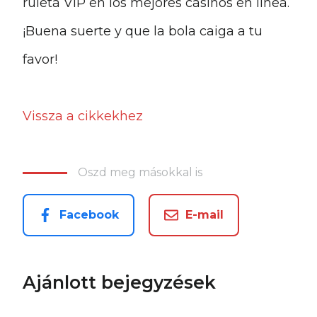
ruleta VIP en los mejores casinos en línea.
¡Buena suerte y que la bola caiga a tu
favor!
Vissza a cikkekhez
Oszd meg másokkal is
Facebook
E-mail
Ajánlott bejegyzések