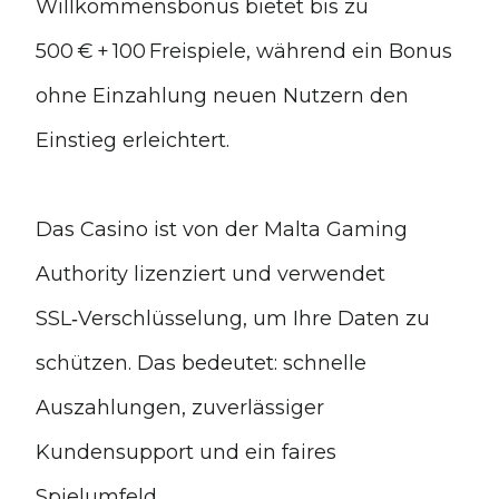
Willkommensbonus bietet bis zu
500 € + 100 Freispiele, während ein Bonus
ohne Einzahlung neuen Nutzern den
Einstieg erleichtert.
Das Casino ist von der Malta Gaming
Authority lizenziert und verwendet
SSL‑Verschlüsselung, um Ihre Daten zu
schützen. Das bedeutet: schnelle
Auszahlungen, zuverlässiger
Kundensupport und ein faires
Spielumfeld.