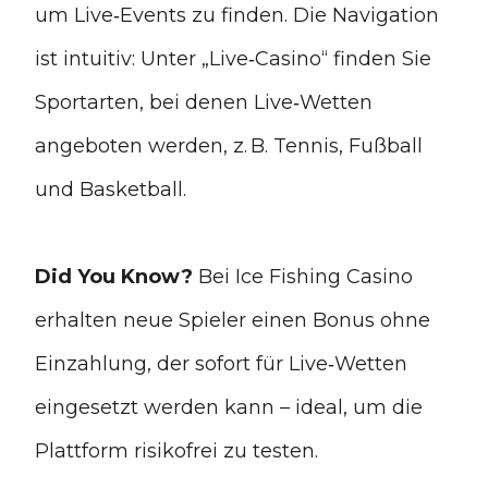
um Live‑Events zu finden. Die Navigation
ist intuitiv: Unter „Live‑Casino“ finden Sie
Sportarten, bei denen Live‑Wetten
angeboten werden, z. B. Tennis, Fußball
und Basketball.
Did You Know?
Bei Ice Fishing Casino
erhalten neue Spieler einen Bonus ohne
Einzahlung, der sofort für Live‑Wetten
eingesetzt werden kann – ideal, um die
Plattform risikofrei zu testen.