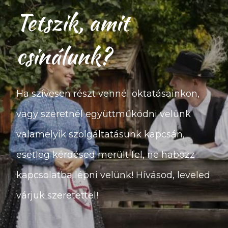
Tetszik, amit
csinálunk?
Ha szívesen részt vennél oktatásainkon,
vagy szeretnél együttműködni velünk
valamelyik szolgáltatásunk kapcsán,
esetleg kérdésed merült fel, ne habozz
kapcsolatba lépni velünk! Hívásod, leveled
várjuk szeretettel!