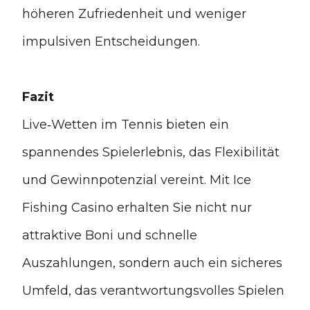
höheren Zufriedenheit und weniger
impulsiven Entscheidungen.
Fazit
Live‑Wetten im Tennis bieten ein
spannendes Spielerlebnis, das Flexibilität
und Gewinnpotenzial vereint. Mit Ice
Fishing Casino erhalten Sie nicht nur
attraktive Boni und schnelle
Auszahlungen, sondern auch ein sicheres
Umfeld, das verantwortungsvolles Spielen