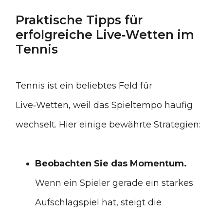
Praktische Tipps für
erfolgreiche Live‑Wetten im
Tennis
Tennis ist ein beliebtes Feld für
Live‑Wetten, weil das Spieltempo häufig
wechselt. Hier einige bewährte Strategien:
Beobachten Sie das Momentum.
Wenn ein Spieler gerade ein starkes
Aufschlagspiel hat, steigt die