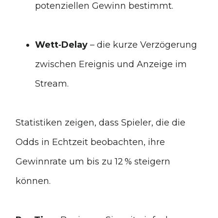
potenziellen Gewinn bestimmt.
Wett‑Delay
– die kurze Verzögerung
zwischen Ereignis und Anzeige im
Stream.
Statistiken zeigen, dass Spieler, die die
Odds in Echtzeit beobachten, ihre
Gewinnrate um bis zu 12 % steigern
können.