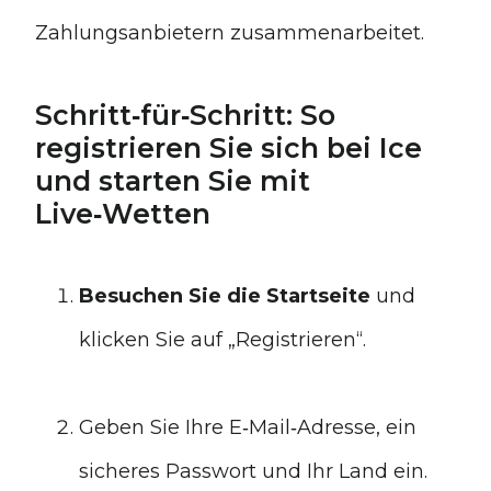
Zahlungsanbietern zusammenarbeitet.
Schritt‑für‑Schritt: So
registrieren Sie sich bei Ice
und starten Sie mit
Live‑Wetten
Besuchen Sie die Startseite
und
klicken Sie auf „Registrieren“.
Geben Sie Ihre E‑Mail‑Adresse, ein
sicheres Passwort und Ihr Land ein.