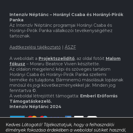
Intenzív Néptánc – Horányi Csaba és Horányi-Pirók
Panka
Az Intenzív Néptánc programjai Horányi Csaba és
Horányi-Pirók Panka vállalkozói tevékenységéhez
tartoznak.
Aadtkezelési tájékoztató
|
ÁSZF
A weboldalt a
Projektszelidítő
,
az oldal fotóit
Malom
fókusz
– Moraru Beatrice Vivien készítette.
Az oldalon megjelenő képi és szöveges tartalom
Horányi Csaba és Horányi-Pirók Panka szellemi
terméke és tulajdona. Bárminemű másolásuk lopásnak
minősül és jogi következményekkel jár. Minden jog
fenntartva
©.
A weboldal létrejöttét támogatta:
Emberi Erőforrás
Támogatáskezelő.
Intenzív Néptánc 2024
K
edves Látogató!
Tájékoztatjuk, hogy a felhasználói
élmények fokozása érdekében a weboldal sütiket használ,