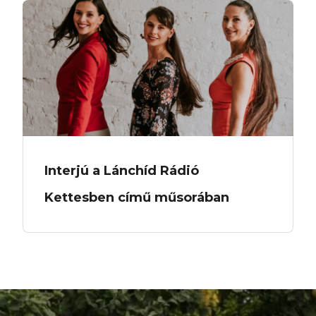
Interjú a Lánchíd Rádió
Kettesben című műsorában