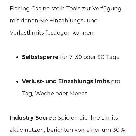
Fishing Casino stellt Tools zur Verfügung,
mit denen Sie Einzahlungs‑ und
Verlustlimits festlegen können.
Selbstsperre
für 7, 30 oder 90 Tage
Verlust‑ und Einzahlungslimits
pro
Tag, Woche oder Monat
Industry Secret:
Spieler, die ihre Limits
aktiv nutzen, berichten von einer um 30 %