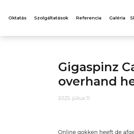
Oktatás
Szolgáltatások
Referencia
Galéria
S
Tovább a navigációhoz
Tovább a tartalomhoz
Gigaspinz C
overhand hee
2025. július 11.
Online gokken heeft de afg