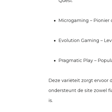
Quest
.
Microgaming – Pionier 
Evolution Gaming – Leve
Pragmatic Play – Populai
Deze variëteit zorgt ervoor 
ondersteunt de site zowel fi
is.