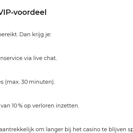
VIP‑voordeel
ereikt. Dan krijg je:
nservice via live chat.
s (max. 30 minuten).
an 10 % op verloren inzetten.
ntrekkelijk om langer bij het casino te blijven sp