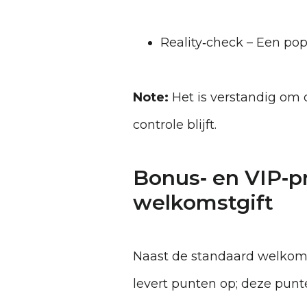
Reality‑check – Een pop‑
Note:
Het is verstandig om d
controle blijft.
Bonus‑ en VIP‑p
welkomstgift
Naast de standaard welkoms
levert punten op; deze punte