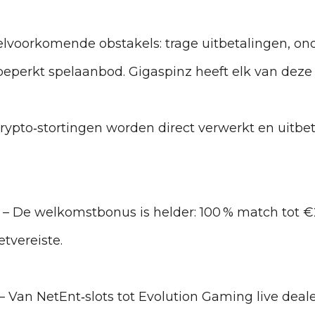
eelvoorkomende obstakels: trage uitbetalingen, ond
perkt spelaanbod. Gigaspinz heeft elk van deze
Crypto‑stortingen worden direct verwerkt en uitb
– De welkomstbonus is helder: 100 % match tot €2
etvereiste.
Van NetEnt‑slots tot Evolution Gaming live dealer 