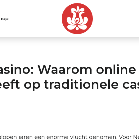
hop
asino: Waarom online
ft op traditionele ca
elopen jaren een enorme vlucht genomen. Voor Ne