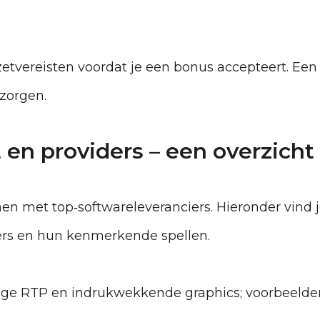
nzetvereisten voordat je een bonus accepteert. Ee
 zorgen.
 en providers – een overzicht
n met top‑softwareleveranciers. Hieronder vind 
ders en hun kenmerkende spellen.
ge RTP en indrukwekkende graphics; voorbeelde