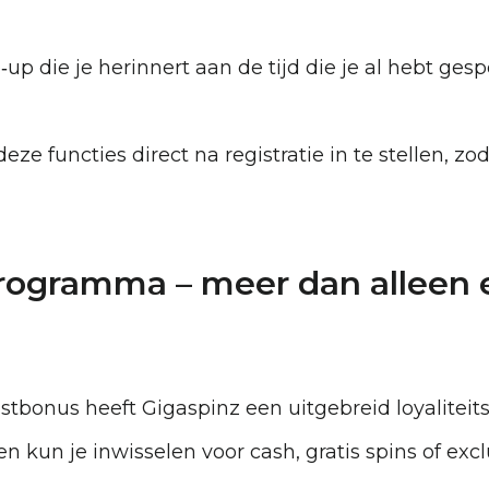
up die je herinnert aan de tijd die je al hebt gesp
eze functies direct na registratie in te stellen, z
rogramma – meer dan alleen 
tbonus heeft Gigaspinz een uitgebreid loyaliteit
n kun je inwisselen voor cash, gratis spins of exc