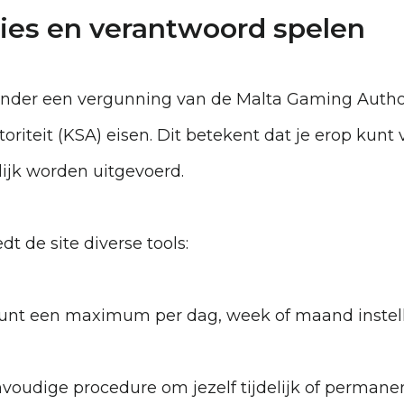
nties en verantwoord spelen
onder een vergunning van de Malta Gaming Autho
riteit (KSA) eisen. Dit betekent dat je erop kunt
rlijk worden uitgevoerd.
t de site diverse tools:
 kunt een maximum per dag, week of maand instel
voudige procedure om jezelf tijdelijk of permanent