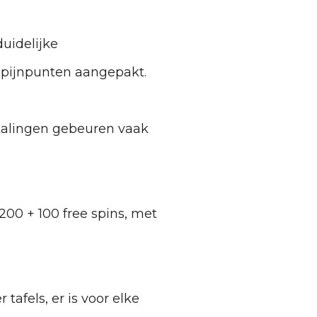
uidelijke
 pijnpunten aangepakt.
etalingen gebeuren vaak
00 + 100 free spins, met
tafels, er is voor elke