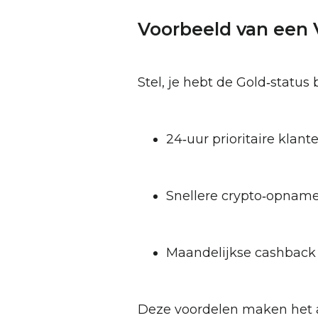
Voorbeeld van een 
Stel, je hebt de Gold‑status b
24‑uur prioritaire klante
Snellere crypto‑opname
Maandelijkse cashback v
Deze voordelen maken het aa