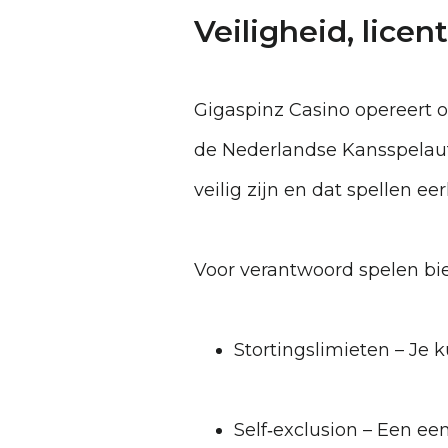
Veiligheid, lice
Gigaspinz Casino opereert 
de Nederlandse Kansspelauto
veilig zijn en dat spellen ee
Voor verantwoord spelen bied
Stortingslimieten – Je
Self‑exclusion – Een een