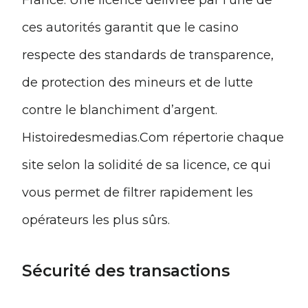
France. Une licence délivrée par l’une de
ces autorités garantit que le casino
respecte des standards de transparence,
de protection des mineurs et de lutte
contre le blanchiment d’argent.
Histoiredesmedias.Com répertorie chaque
site selon la solidité de sa licence, ce qui
vous permet de filtrer rapidement les
opérateurs les plus sûrs.
Sécurité des transactions