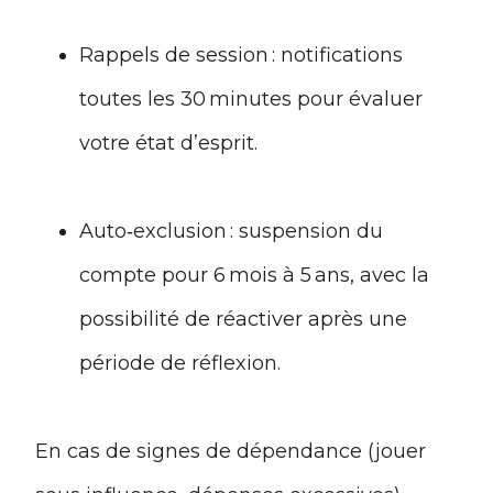
Rappels de session : notifications
toutes les 30 minutes pour évaluer
votre état d’esprit.
Auto‑exclusion : suspension du
compte pour 6 mois à 5 ans, avec la
possibilité de réactiver après une
période de réflexion.
En cas de signes de dépendance (jouer