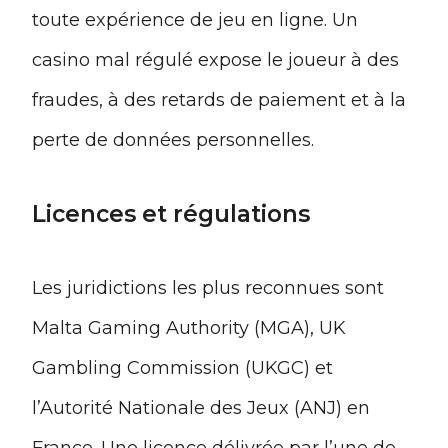
toute expérience de jeu en ligne. Un
casino mal régulé expose le joueur à des
fraudes, à des retards de paiement et à la
perte de données personnelles.
Licences et régulations
Les juridictions les plus reconnues sont
Malta Gaming Authority (MGA), UK
Gambling Commission (UKGC) et
l’Autorité Nationale des Jeux (ANJ) en