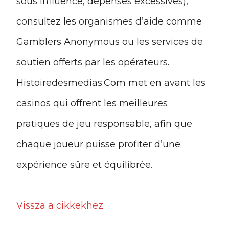
sous influence, dépenses excessives),
consultez les organismes d’aide comme
Gamblers Anonymous ou les services de
soutien offerts par les opérateurs.
Histoiredesmedias.Com met en avant les
casinos qui offrent les meilleures
pratiques de jeu responsable, afin que
chaque joueur puisse profiter d’une
expérience sûre et équilibrée.
Vissza a cikkekhez