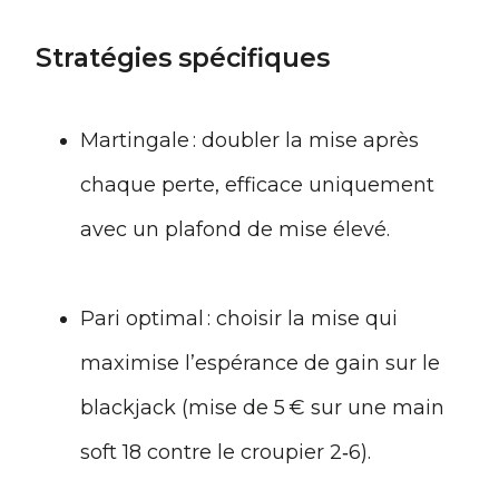
Stratégies spécifiques
Martingale : doubler la mise après
chaque perte, efficace uniquement
avec un plafond de mise élevé.
Pari optimal : choisir la mise qui
maximise l’espérance de gain sur le
blackjack (mise de 5 € sur une main
soft 18 contre le croupier 2‑6).