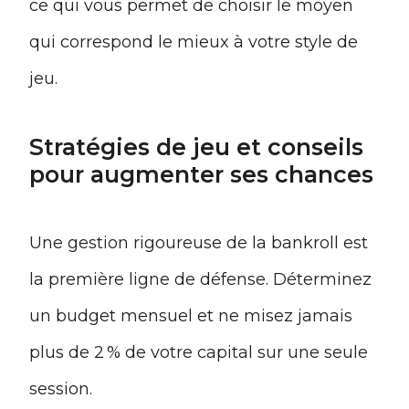
ce qui vous permet de choisir le moyen
qui correspond le mieux à votre style de
jeu.
Stratégies de jeu et conseils
pour augmenter ses chances
Une gestion rigoureuse de la bankroll est
la première ligne de défense. Déterminez
un budget mensuel et ne misez jamais
plus de 2 % de votre capital sur une seule
session.