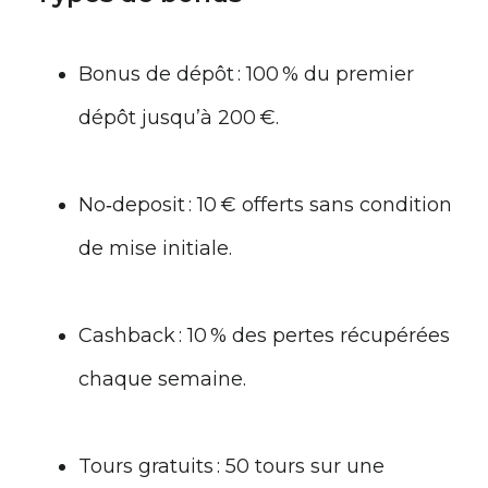
Bonus de dépôt : 100 % du premier
dépôt jusqu’à 200 €.
No‑deposit : 10 € offerts sans condition
de mise initiale.
Cashback : 10 % des pertes récupérées
chaque semaine.
Tours gratuits : 50 tours sur une