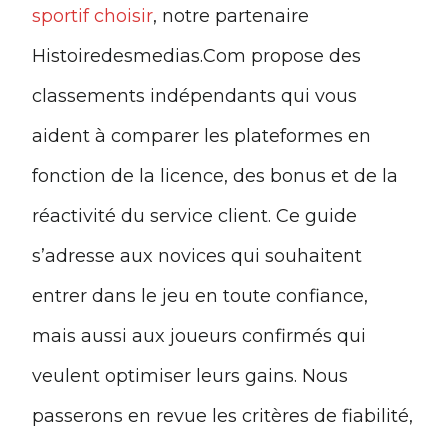
sportif choisir
, notre partenaire
Histoiredesmedias.Com propose des
classements indépendants qui vous
aident à comparer les plateformes en
fonction de la licence, des bonus et de la
réactivité du service client. Ce guide
s’adresse aux novices qui souhaitent
entrer dans le jeu en toute confiance,
mais aussi aux joueurs confirmés qui
veulent optimiser leurs gains. Nous
passerons en revue les critères de fiabilité,