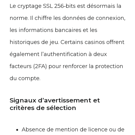
Le cryptage SSL 256‑bits est désormais la
norme. Il chiffre les données de connexion,
les informations bancaires et les
historiques de jeu. Certains casinos offrent
également l’authentification à deux
facteurs (2FA) pour renforcer la protection
du compte.
Signaux d’avertissement et
critères de sélection
Absence de mention de licence ou de