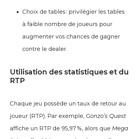
Choix de tables : privilégier les tables
à faible nombre de joueurs pour
augmenter vos chances de gagner
contre le dealer.
Utilisation des statistiques et du
RTP
Chaque jeu possède un taux de retour au
joueur (RTP). Par exemple,
Gonzo’s Quest
affiche un RTP de 95,97 %, alors que
Mega