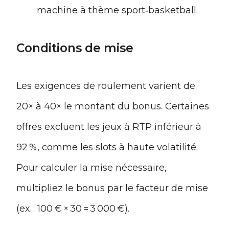
machine à thème sport‑basketball.
Conditions de mise
Les exigences de roulement varient de
20× à 40× le montant du bonus. Certaines
offres excluent les jeux à RTP inférieur à
92 %, comme les slots à haute volatilité.
Pour calculer la mise nécessaire,
multipliez le bonus par le facteur de mise
(ex. : 100 € × 30 = 3 000 €).