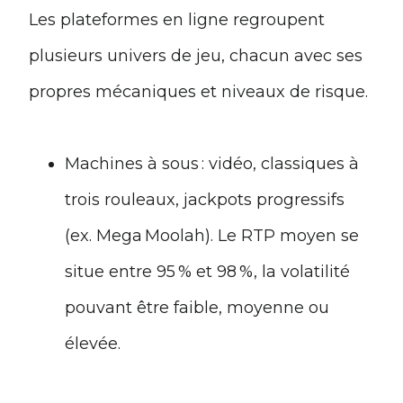
Les plateformes en ligne regroupent
plusieurs univers de jeu, chacun avec ses
propres mécaniques et niveaux de risque.
Machines à sous : vidéo, classiques à
trois rouleaux, jackpots progressifs
(ex. Mega Moolah). Le RTP moyen se
situe entre 95 % et 98 %, la volatilité
pouvant être faible, moyenne ou
élevée.