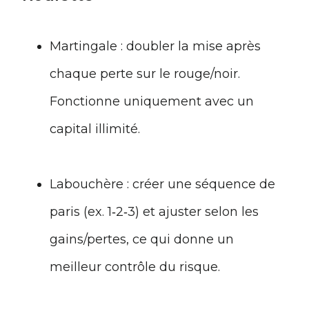
Martingale : doubler la mise après
chaque perte sur le rouge/noir.
Fonctionne uniquement avec un
capital illimité.
Labouchère : créer une séquence de
paris (ex. 1‑2‑3) et ajuster selon les
gains/pertes, ce qui donne un
meilleur contrôle du risque.