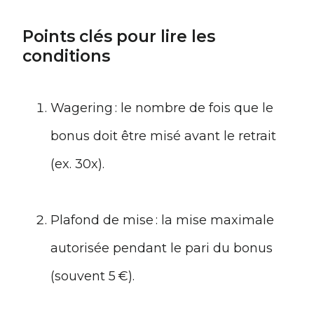
Points clés pour lire les
conditions
Wagering : le nombre de fois que le
bonus doit être misé avant le retrait
(ex. 30x).
Plafond de mise : la mise maximale
autorisée pendant le pari du bonus
(souvent 5 €).