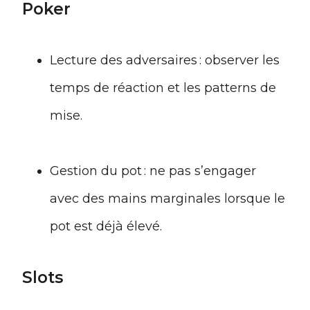
Poker
Lecture des adversaires : observer les
temps de réaction et les patterns de
mise.
Gestion du pot : ne pas s’engager
avec des mains marginales lorsque le
pot est déjà élevé.
Slots