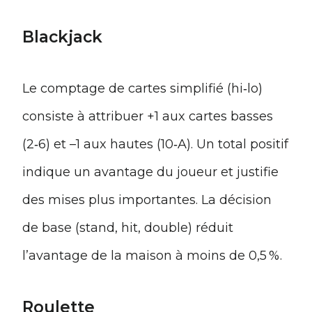
Blackjack
Le comptage de cartes simplifié (hi‑lo)
consiste à attribuer +1 aux cartes basses
(2‑6) et –1 aux hautes (10‑A). Un total positif
indique un avantage du joueur et justifie
des mises plus importantes. La décision
de base (stand, hit, double) réduit
l’avantage de la maison à moins de 0,5 %.
Roulette