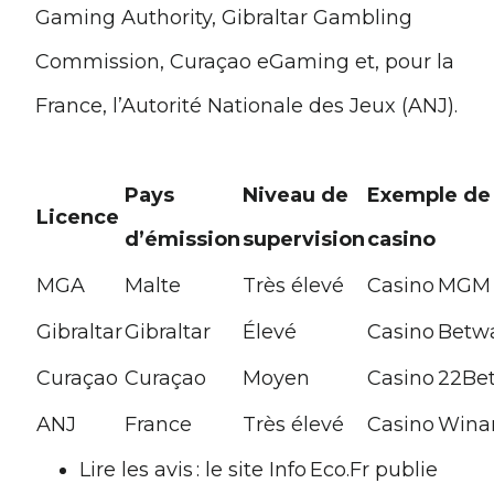
Gaming Authority, Gibraltar Gambling
Commission, Curaçao eGaming et, pour la
France, l’Autorité Nationale des Jeux (ANJ).
Pays
Niveau de
Exemple de
Licence
d’émission
supervision
casino
MGA
Malte
Très élevé
Casino MGM
Gibraltar
Gibraltar
Élevé
Casino Betw
Curaçao
Curaçao
Moyen
Casino 22Be
ANJ
France
Très élevé
Casino Win
Lire les avis : le site Info Eco.Fr publie