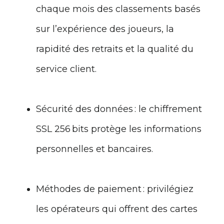
chaque mois des classements basés
sur l’expérience des joueurs, la
rapidité des retraits et la qualité du
service client.
Sécurité des données : le chiffrement
SSL 256 bits protège les informations
personnelles et bancaires.
Méthodes de paiement : privilégiez
les opérateurs qui offrent des cartes