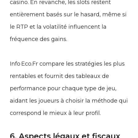
casino. En revanche, les slots restent
entièrement basés sur le hasard, même si
le RTP et la volatilité influencent la
fréquence des gains.
Info Eco.Fr compare les stratégies les plus
rentables et fournit des tableaux de
performance pour chaque type de jeu,
aidant les joueurs à choisir la méthode qui
correspond le mieux à leur profil.
6. Aspects légaux et fiscaux