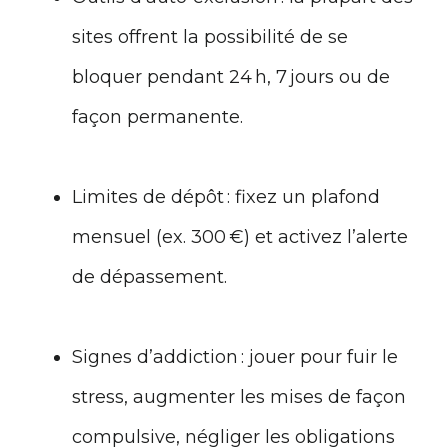
sites offrent la possibilité de se
bloquer pendant 24 h, 7 jours ou de
façon permanente.
Limites de dépôt : fixez un plafond
mensuel (ex. 300 €) et activez l’alerte
de dépassement.
Signes d’addiction : jouer pour fuir le
stress, augmenter les mises de façon
compulsive, négliger les obligations