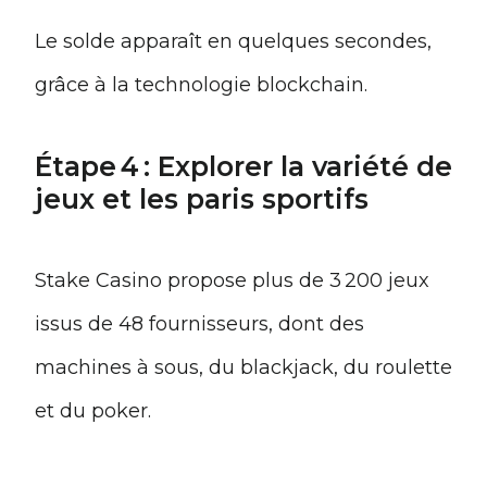
Le solde apparaît en quelques secondes,
grâce à la technologie blockchain.
Étape 4 : Explorer la variété de
jeux et les paris sportifs
Stake Casino propose plus de 3 200 jeux
issus de 48 fournisseurs, dont des
machines à sous, du blackjack, du roulette
et du poker.