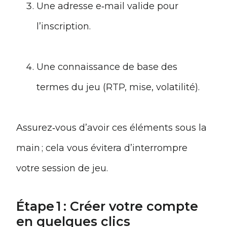
Une adresse e‑mail valide pour
l’inscription.
Une connaissance de base des
termes du jeu (RTP, mise, volatilité).
Assurez‑vous d’avoir ces éléments sous la
main ; cela vous évitera d’interrompre
votre session de jeu.
Étape 1 : Créer votre compte
en quelques clics