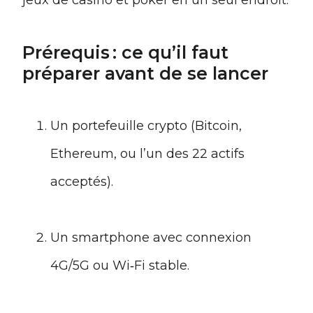
jeux de casino et poker en un seul endroit.
Prérequis : ce qu’il faut
préparer avant de se lancer
Un portefeuille crypto (Bitcoin,
Ethereum, ou l’un des 22 actifs
acceptés).
Un smartphone avec connexion
4G/5G ou Wi‑Fi stable.