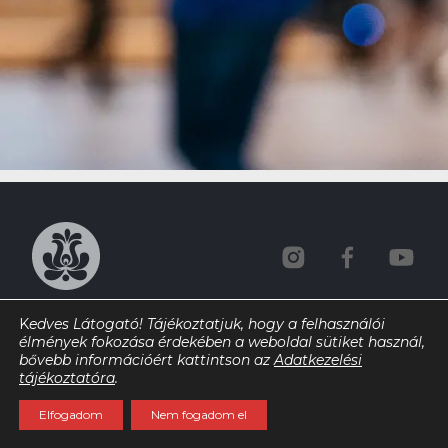
K
edves Látogató!
Tájékoztatjuk, hogy a felhasználói
Intenzív Néptánc – Horányi Csaba és Horányi-Pirók
élmények fokozása érdekében a weboldal sütiket használ,
Panka
bővebb információért kattintson az
Adatkezelési
Az Intenzív Néptánc programjai Horányi Csaba és
tájékoztatóra
.
Horányi-Pirók Panka vállalkozói tevékenységéhez
tartoznak.
Elfogadom
Nem fogadom el