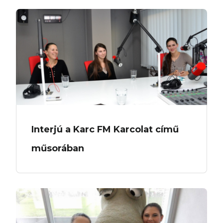
Interjú a Karc FM Karcolat című
műsorában