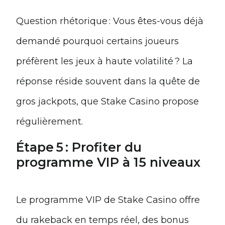
Question rhétorique : Vous êtes-vous déjà
demandé pourquoi certains joueurs
préfèrent les jeux à haute volatilité ? La
réponse réside souvent dans la quête de
gros jackpots, que Stake Casino propose
régulièrement.
Étape 5 : Profiter du
programme VIP à 15 niveaux
Le programme VIP de Stake Casino offre
du rakeback en temps réel, des bonus