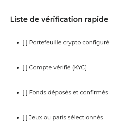
Liste de vérification rapide
[ ] Portefeuille crypto configuré
[ ] Compte vérifié (KYC)
[ ] Fonds déposés et confirmés
[ ] Jeux ou paris sélectionnés