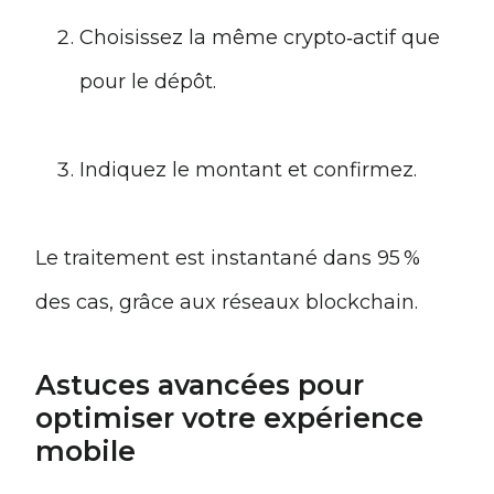
Choisissez la même crypto‑actif que
pour le dépôt.
Indiquez le montant et confirmez.
Le traitement est instantané dans 95 %
des cas, grâce aux réseaux blockchain.
Astuces avancées pour
optimiser votre expérience
mobile