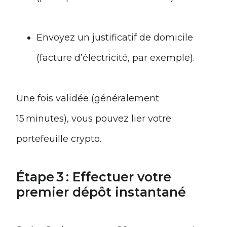
Envoyez un justificatif de domicile
(facture d’électricité, par exemple).
Une fois validée (généralement
15 minutes), vous pouvez lier votre
portefeuille crypto.
Étape 3 : Effectuer votre
premier dépôt instantané