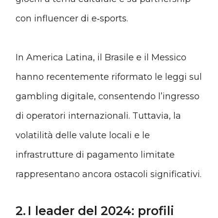
con influencer di e‑sports.
In America Latina, il Brasile e il Messico
hanno recentemente riformato le leggi sul
gambling digitale, consentendo l’ingresso
di operatori internazionali. Tuttavia, la
volatilità delle valute locali e le
infrastrutture di pagamento limitate
rappresentano ancora ostacoli significativi.
2. I leader del 2024: profili