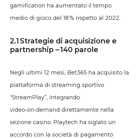
gamification ha aumentato il tempo
medio di gioco del 18 % rispetto al 2022.
2.1 Strategie di acquisizione e
partnership – 140 parole
Negli ultimi 12 mesi, Bet365 ha acquisito la
piattaforma di streaming sportivo
“StreamPlay”, integrando
video‑on‑demand direttamente nella
sezione casino. Playtech ha siglato un
accordo con la società di pagamento