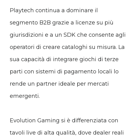
Playtech continua a dominare il
segmento B2B grazie a licenze su più
giurisdizioni e a un SDK che consente agli
operatori di creare cataloghi su misura. La
sua capacità di integrare giochi di terze
parti con sistemi di pagamento locali lo
rende un partner ideale per mercati
emergenti.
Evolution Gaming si è differenziata con
tavoli live di alta qualità, dove dealer reali