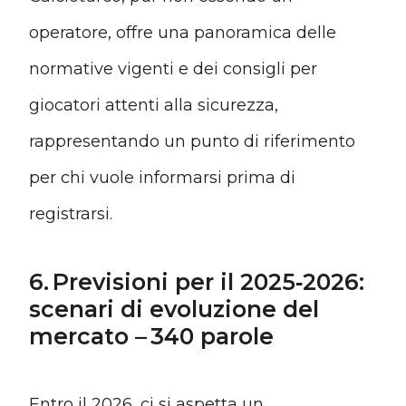
operatore, offre una panoramica delle
normative vigenti e dei consigli per
giocatori attenti alla sicurezza,
rappresentando un punto di riferimento
per chi vuole informarsi prima di
registrarsi.
6. Previsioni per il 2025‑2026:
scenari di evoluzione del
mercato – 340 parole
Entro il 2026, ci si aspetta un