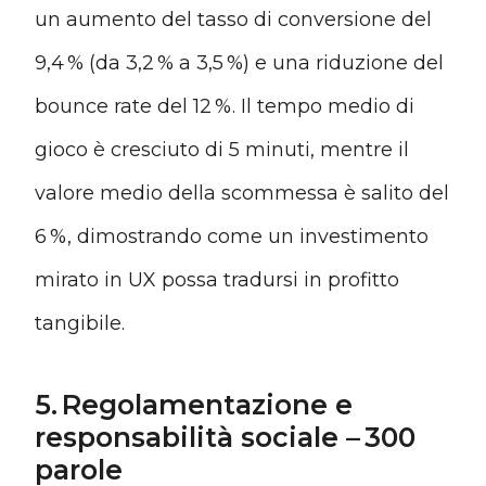
un aumento del tasso di conversione del
9,4 % (da 3,2 % a 3,5 %) e una riduzione del
bounce rate del 12 %. Il tempo medio di
gioco è cresciuto di 5 minuti, mentre il
valore medio della scommessa è salito del
6 %, dimostrando come un investimento
mirato in UX possa tradursi in profitto
tangibile.
5. Regolamentazione e
responsabilità sociale – 300
parole