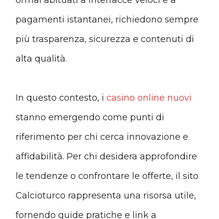
ormai abituati a interfacce veloci e a
pagamenti istantanei, richiedono sempre
più trasparenza, sicurezza e contenuti di
alta qualità.
In questo contesto, i
casino online nuovi
stanno emergendo come punti di
riferimento per chi cerca innovazione e
affidabilità. Per chi desidera approfondire
le tendenze o confrontare le offerte, il sito
Calcioturco rappresenta una risorsa utile,
fornendo guide pratiche e link a