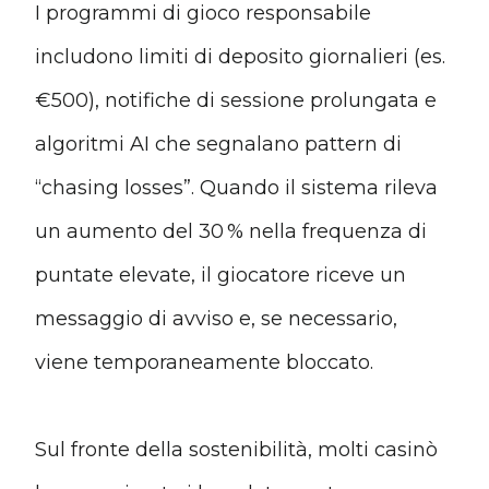
I programmi di gioco responsabile
includono limiti di deposito giornalieri (es.
€500), notifiche di sessione prolungata e
algoritmi AI che segnalano pattern di
“chasing losses”. Quando il sistema rileva
un aumento del 30 % nella frequenza di
puntate elevate, il giocatore riceve un
messaggio di avviso e, se necessario,
viene temporaneamente bloccato.
Sul fronte della sostenibilità, molti casinò