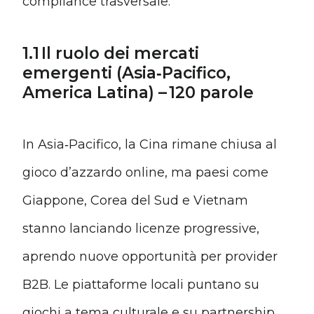
compliance trasversale.
1.1 Il ruolo dei mercati
emergenti (Asia‑Pacifico,
America Latina) – 120 parole
In Asia‑Pacifico, la Cina rimane chiusa al
gioco d’azzardo online, ma paesi come
Giappone, Corea del Sud e Vietnam
stanno lanciando licenze progressive,
aprendo nuove opportunità per provider
B2B. Le piattaforme locali puntano su
giochi a tema culturale e su partnership