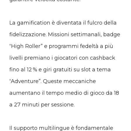
La gamification è diventata il fulcro della
fidelizzazione. Missioni settimanali, badge
“High Roller” e programmi fedeltà a più
livelli premiano i giocatori con cashback
fino al 12 % e giri gratuiti su slot a tema
“Adventure”. Queste meccaniche
aumentano il tempo medio di gioco da 18
a 27 minuti per sessione.
Il supporto multilingue è fondamentale