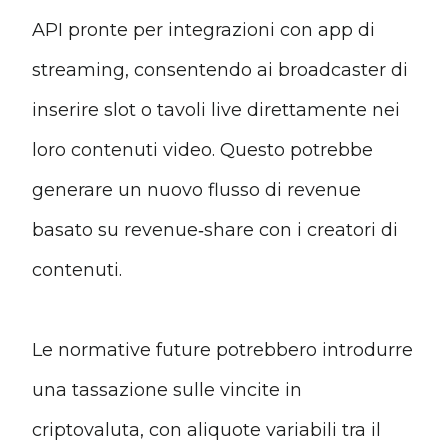
API pronte per integrazioni con app di
streaming, consentendo ai broadcaster di
inserire slot o tavoli live direttamente nei
loro contenuti video. Questo potrebbe
generare un nuovo flusso di revenue
basato su revenue‑share con i creatori di
contenuti.
Le normative future potrebbero introdurre
una tassazione sulle vincite in
criptovaluta, con aliquote variabili tra il