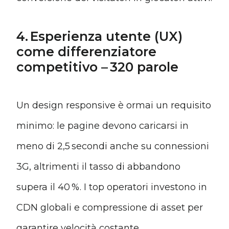
4. Esperienza utente (UX)
come differenziatore
competitivo – 320 parole
Un design responsive è ormai un requisito
minimo: le pagine devono caricarsi in
meno di 2,5 secondi anche su connessioni
3G, altrimenti il tasso di abbandono
supera il 40 %. I top operatori investono in
CDN globali e compressione di asset per
garantire velocità costante.