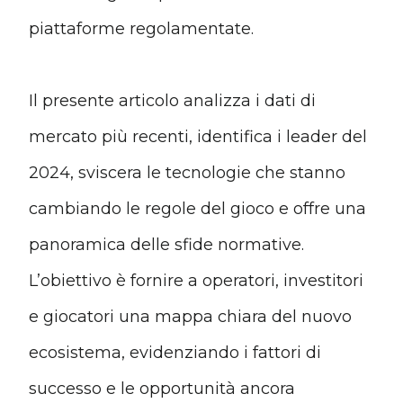
piattaforme regolamentate.
Il presente articolo analizza i dati di
mercato più recenti, identifica i leader del
2024, sviscera le tecnologie che stanno
cambiando le regole del gioco e offre una
panoramica delle sfide normative.
L’obiettivo è fornire a operatori, investitori
e giocatori una mappa chiara del nuovo
ecosistema, evidenziando i fattori di
successo e le opportunità ancora