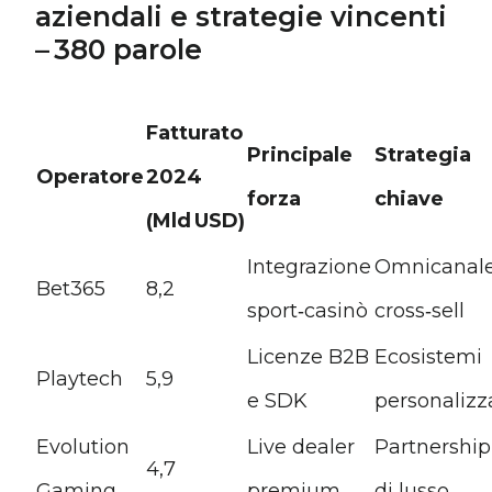
aziendali e strategie vincenti
– 380 parole
Fatturato
Principale
Strategia
Operatore
2024
forza
chiave
(Mld USD)
Integrazione
Omnicanale
Bet365
8,2
sport‑casinò
cross‑sell
Licenze B2B
Ecosistemi
Playtech
5,9
e SDK
personalizz
Evolution
Live dealer
Partnership
4,7
Gaming
premium
di lusso