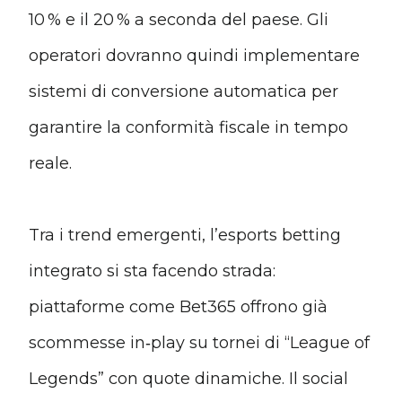
10 % e il 20 % a seconda del paese. Gli
operatori dovranno quindi implementare
sistemi di conversione automatica per
garantire la conformità fiscale in tempo
reale.
Tra i trend emergenti, l’esports betting
integrato si sta facendo strada:
piattaforme come Bet365 offrono già
scommesse in‑play su tornei di “League of
Legends” con quote dinamiche. Il social