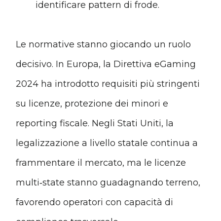
identificare pattern di frode.
Le normative stanno giocando un ruolo
decisivo. In Europa, la Direttiva eGaming
2024 ha introdotto requisiti più stringenti
su licenze, protezione dei minori e
reporting fiscale. Negli Stati Uniti, la
legalizzazione a livello statale continua a
frammentare il mercato, ma le licenze
multi‑state stanno guadagnando terreno,
favorendo operatori con capacità di