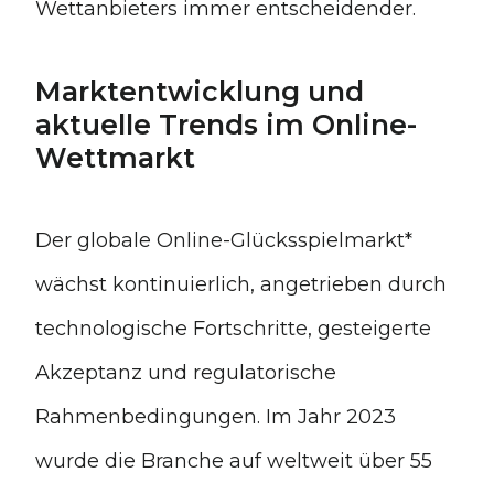
Wettanbieters immer entscheidender.
Marktentwicklung und
aktuelle Trends im Online-
Wettmarkt
Der globale Online-Glücksspielmarkt*
wächst kontinuierlich, angetrieben durch
technologische Fortschritte, gesteigerte
Akzeptanz und regulatorische
Rahmenbedingungen. Im Jahr 2023
wurde die Branche auf weltweit über 55