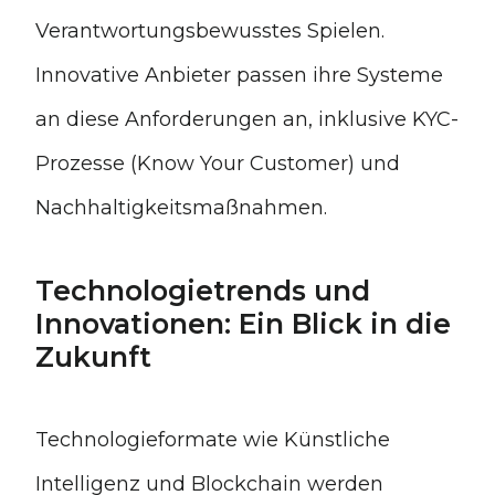
Verantwortungsbewusstes Spielen.
Innovative Anbieter passen ihre Systeme
an diese Anforderungen an, inklusive KYC-
Prozesse (Know Your Customer) und
Nachhaltigkeitsmaßnahmen.
Technologietrends und
Innovationen: Ein Blick in die
Zukunft
Technologieformate wie
Künstliche
Intelligenz und Blockchain
werden