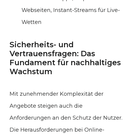
Webseiten, Instant-Streams für Live-
Wetten
Sicherheits- und
Vertrauensfragen: Das
Fundament für nachhaltiges
Wachstum
Mit zunehmender Komplexität der
Angebote steigen auch die
Anforderungen an den Schutz der Nutzer.
Die Herausforderungen bei Online-