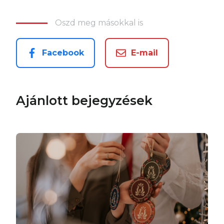
Oszd meg másokkal is
Facebook
E-mail
Ajánlott bejegyzések