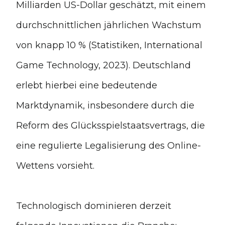
Milliarden US-Dollar geschätzt, mit einem
durchschnittlichen jährlichen Wachstum
von knapp 10 % (Statistiken, International
Game Technology, 2023). Deutschland
erlebt hierbei eine bedeutende
Marktdynamik, insbesondere durch die
Reform des Glücksspielstaatsvertrags, die
eine regulierte Legalisierung des Online-
Wettens vorsieht.
Technologisch dominieren derzeit