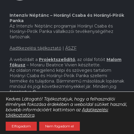
Intenzív Néptánc – Horányi Csaba és Horányi-Pirók
Panka
Az Intenzív Néptánc programjai Horányi Csaba és
Horányi-Pirók Panka vállalkozói tevékenységéhez
tartoznak.
Aadtkezelési tájékoztató
|
ÁSZF
A weboldalt a
Projektszelidítő
,
az oldal fotóit
Malom
fókusz
– Moraru Beatrice Vivien készítette.
Az oldalon megjelenő képi és szöveges tartalom
Horányi Csaba és Horányi-Pirók Panka szellemi
terméke és tulajdona. Bárminemű másolásuk lopásnak
minősül és jogi következményekkel jár. Minden jog
fenntartva
©.
A weboldal létrejöttét támogatta:
Emberi Erőforrás
K
edves Látogató!
Tájékoztatjuk, hogy a felhasználói
Támogatáskezelő.
élmények fokozása érdekében a weboldal sütiket használ,
Intenzív Néptánc 2024
bővebb információért kattintson az
Adatkezelési
tájékoztatóra
.
Elfogadom
Nem fogadom el