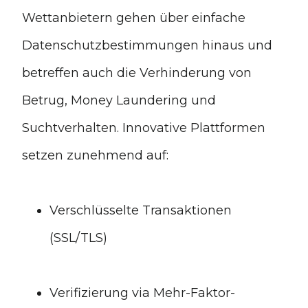
Wettanbietern gehen über einfache
Datenschutzbestimmungen hinaus und
betreffen auch die Verhinderung von
Betrug, Money Laundering und
Suchtverhalten. Innovative Plattformen
setzen zunehmend auf:
Verschlüsselte Transaktionen
(SSL/TLS)
Verifizierung via Mehr-Faktor-