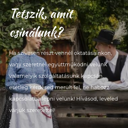
Tetszik, amit
csinálunk?
Ha szívesen részt vennél oktatásainkon,
vagy szeretnél együttműködni velünk
valamelyik szolgáltatásunk kapcsán,
esetleg kérdésed merült fel, ne habozz
kapcsolatba lépni velünk! Hívásod, leveled
várjuk szeretettel!