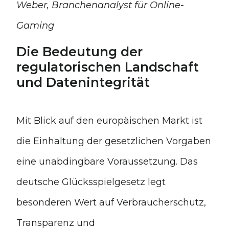
Weber, Branchenanalyst für Online-
Gaming
Die Bedeutung der
regulatorischen Landschaft
und Datenintegrität
Mit Blick auf den europäischen Markt ist
die Einhaltung der gesetzlichen Vorgaben
eine unabdingbare Voraussetzung. Das
deutsche Glücksspielgesetz legt
besonderen Wert auf Verbraucherschutz,
Transparenz und