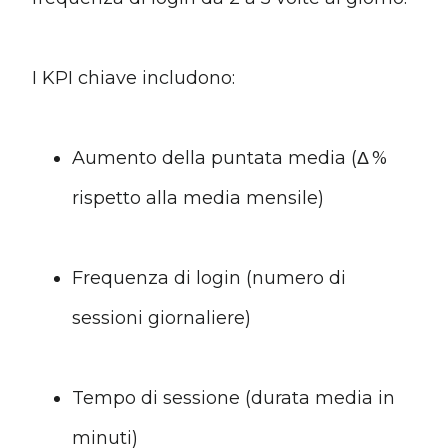
I KPI chiave includono:
Aumento della puntata media (Δ %
rispetto alla media mensile)
Frequenza di login (numero di
sessioni giornaliere)
Tempo di sessione (durata media in
minuti)