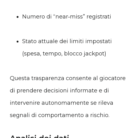
Numero di “near‑miss” registrati
Stato attuale dei limiti impostati
(spesa, tempo, blocco jackpot)
Questa trasparenza consente al giocatore
di prendere decisioni informate e di
intervenire autonomamente se rileva
segnali di comportamento a rischio.