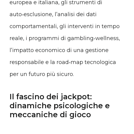
europea e italiana, gli strumenti di
auto‑esclusione, l’analisi dei dati
comportamentali, gli interventi in tempo
reale, i programmi di gambling‑wellness,
l’impatto economico di una gestione
responsabile e la road‑map tecnologica
per un futuro più sicuro.
Il fascino dei jackpot:
dinamiche psicologiche e
meccaniche di gioco