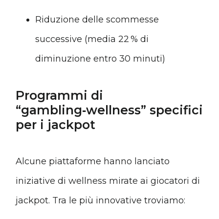
Riduzione delle scommesse
successive (media 22 % di
diminuzione entro 30 minuti)
Programmi di
“gambling‑wellness” specifici
per i jackpot
Alcune piattaforme hanno lanciato
iniziative di wellness mirate ai giocatori di
jackpot. Tra le più innovative troviamo: