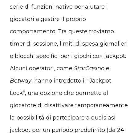
serie di funzioni native per aiutare i
giocatori a gestire il proprio
comportamento. Tra queste troviamo
timer di sessione, limiti di spesa giornalieri
e blocchi specifici per i giochi con jackpot.
Alcuni operatori, come
StarCasino
e
Betway
, hanno introdotto il “Jackpot
Lock”, una opzione che permette al
giocatore di disattivare temporaneamente
la possibilità di partecipare a qualsiasi
jackpot per un periodo predefinito (da 24