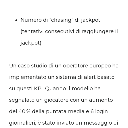
Numero di “chasing” di jackpot
(tentativi consecutivi di raggiungere il
jackpot)
Un caso studio di un operatore europeo ha
implementato un sistema di alert basato
su questi KPI. Quando il modello ha
segnalato un giocatore con un aumento
del 40 % della puntata media e 6 login
giornalieri, è stato inviato un messaggio di