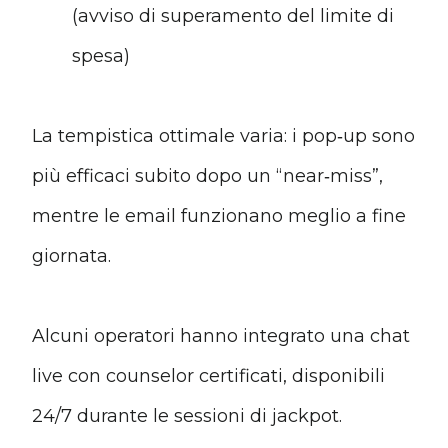
(avviso di superamento del limite di
spesa)
La tempistica ottimale varia: i pop‑up sono
più efficaci subito dopo un “near‑miss”,
mentre le email funzionano meglio a fine
giornata.
Alcuni operatori hanno integrato una chat
live con counselor certificati, disponibili
24/7 durante le sessioni di jackpot.