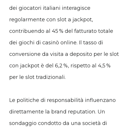
dei giocatori italiani interagisce
regolarmente con slot a jackpot,
contribuendo al 45 % del fatturato totale
dei giochi di casinò online. Il tasso di
conversione da visita a deposito per le slot
con jackpot è del 6,2 %, rispetto al 4,5 %
per le slot tradizionali.
Le politiche di responsabilità influenzano
direttamente la brand reputation. Un
sondaggio condotto da una società di