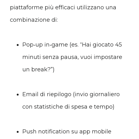
piattaforme più efficaci utilizzano una
combinazione di:
Pop‑up in‑game (es. “Hai giocato 45
minuti senza pausa, vuoi impostare
un break?”)
Email di riepilogo (invio giornaliero
con statistiche di spesa e tempo)
Push notification su app mobile