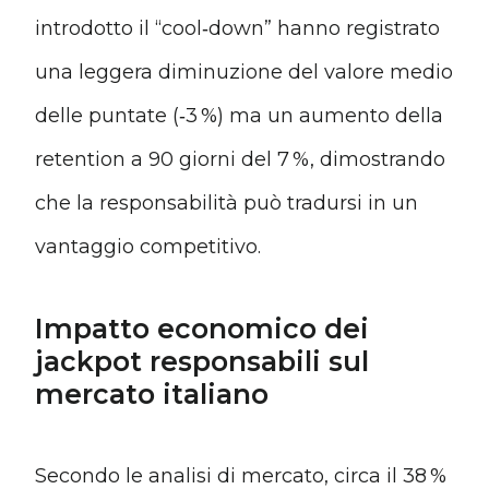
introdotto il “cool‑down” hanno registrato
una leggera diminuzione del valore medio
delle puntate (‑3 %) ma un aumento della
retention a 90 giorni del 7 %, dimostrando
che la responsabilità può tradursi in un
vantaggio competitivo.
Impatto economico dei
jackpot responsabili sul
mercato italiano
Secondo le analisi di mercato, circa il 38 %