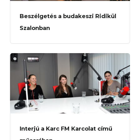
Beszélgetés a budakeszi Ridikül
Szalonban
Interjú a Karc FM Karcolat című