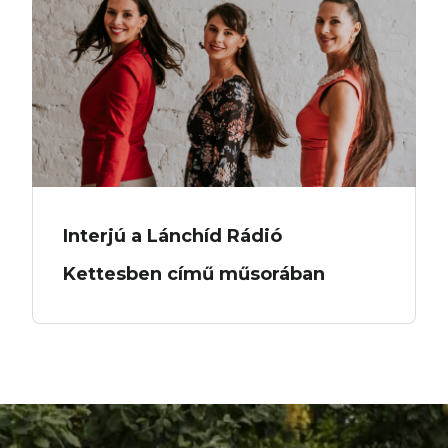
Interjú a Lánchíd Rádió
Kettesben című műsorában