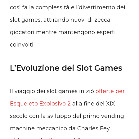
così fa la complessità e l’divertimento dei
slot games, attirando nuovi di zecca
giocatori mentre mantengono esperti
coinvolti.
L’Evoluzione dei Slot Games
Il viaggio dei slot games iniziò
offerte per
Esqueleto Explosivo 2
alla fine del XIX
secolo con la sviluppo del primo vending
machine meccanico da Charles Fey.