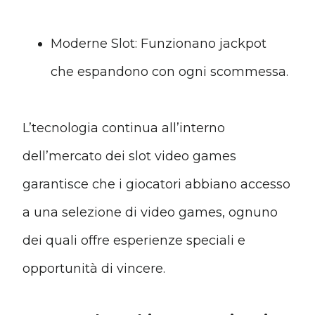
Moderne Slot: Funzionano jackpot
che espandono con ogni scommessa.
L’tecnologia continua all’interno
dell’mercato dei slot video games
garantisce che i giocatori abbiano accesso
a una selezione di video games, ognuno
dei quali offre esperienze speciali e
opportunità di vincere.