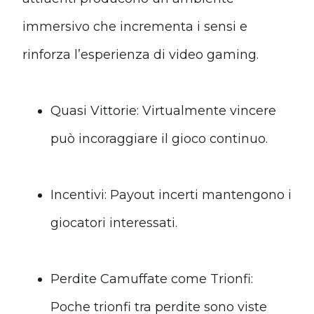
immersivo che incrementa i sensi e
rinforza l’esperienza di video gaming.
Quasi Vittorie: Virtualmente vincere
può incoraggiare il gioco continuo.
Incentivi: Payout incerti mantengono i
giocatori interessati.
Perdite Camuffate come Trionfi:
Poche trionfi tra perdite sono viste