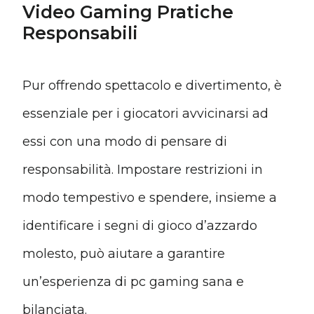
Video Gaming Pratiche
Responsabili
Pur offrendo spettacolo e divertimento, è
essenziale per i giocatori avvicinarsi ad
essi con una modo di pensare di
responsabilità. Impostare restrizioni in
modo tempestivo e spendere, insieme a
identificare i segni di gioco d’azzardo
molesto, può aiutare a garantire
un’esperienza di pc gaming sana e
bilanciata.