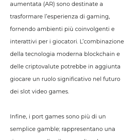
aumentata (AR) sono destinate a
trasformare l’esperienza di gaming,
fornendo ambienti più coinvolgenti e
interattivi per i giocatori. L’combinazione
della tecnologia moderna blockchain e
delle criptovalute potrebbe in aggiunta
giocare un ruolo significativo nel futuro
dei slot video games.
Infine, i port games sono più di un
semplice gamble; rappresentano una