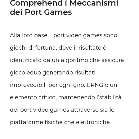
Comprehend i Meccanismi
dei Port Games
Alla loro base, i port video games sono
giochi di fortuna, dove il risultato è
identificato da un algoritmo che assicura
gioco equo generando risultati
imprevedibili per ogni giro. L’RNG è un
elemento critico, mantenendo l’stabilità
dei port video games attraverso sia le
piattaforme fisiche che elettroniche.