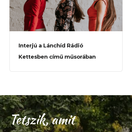
Interjú a Lánchíd Rádió
Kettesben című műsorában
Tetszik, amit