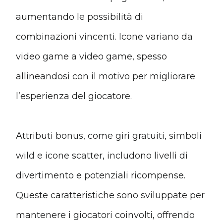
aumentando le possibilità di
combinazioni vincenti. Icone variano da
video game a video game, spesso
allineandosi con il motivo per migliorare
l’esperienza del giocatore.
Attributi bonus, come giri gratuiti, simboli
wild e icone scatter, includono livelli di
divertimento e potenziali ricompense.
Queste caratteristiche sono sviluppate per
mantenere i giocatori coinvolti, offrendo