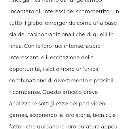
I slot games hanno da lungo tempo
incantato gli interessi dei scommettitori in
tutto il globo, emergendo come una base
sia dei casino tradizionali che di quelli in
linea. Con le loro luci intense, audio
interessanti e il eccitazione della
opportunità, i slot offrono un’unica
combinazione di divertimento e possibili
ricompense. Questo articolo breve
analizza le sottigliezze dei port video
games, scoprendo la loro storia, tecnici, e i
fattori che guidano la loro duratura appeal.