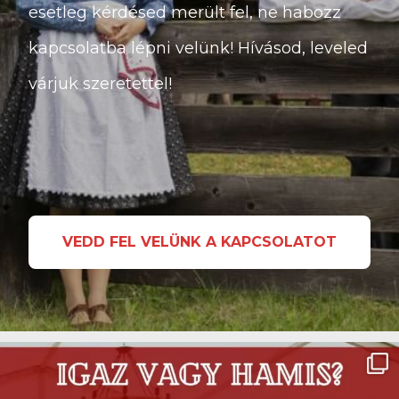
esetleg kérdésed merült fel, ne habozz
kapcsolatba lépni velünk! Hívásod, leveled
várjuk szeretettel!
VEDD FEL VELÜNK A KAPCSOLATOT