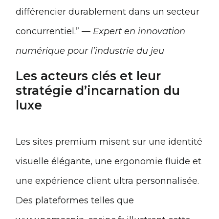
différencier durablement dans un secteur
concurrentiel.” —
Expert en innovation
numérique pour l’industrie du jeu
Les acteurs clés et leur
stratégie d’incarnation du
luxe
Les sites premium misent sur une identité
visuelle élégante, une ergonomie fluide et
une expérience client ultra personnalisée.
Des plateformes telles que