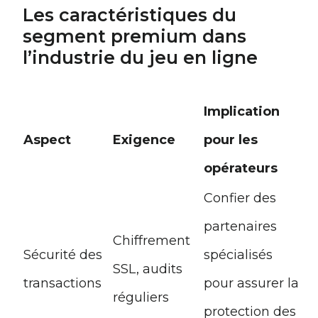
Les caractéristiques du
segment premium dans
l’industrie du jeu en ligne
Implication
Aspect
Exigence
pour les
opérateurs
Confier des
partenaires
Chiffrement
Sécurité des
spécialisés
SSL, audits
transactions
pour assurer la
réguliers
protection des