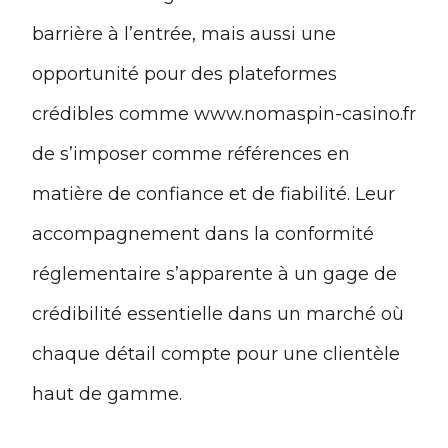
barrière à l’entrée, mais aussi une
opportunité pour des plateformes
crédibles comme www.nomaspin-casino.fr
de s’imposer comme références en
matière de confiance et de fiabilité. Leur
accompagnement dans la conformité
réglementaire s’apparente à un gage de
crédibilité essentielle dans un marché où
chaque détail compte pour une clientèle
haut de gamme.