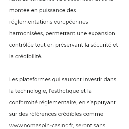
montée en puissance des
réglementations européennes
harmonisées, permettant une expansion
contrôlée tout en préservant la sécurité et
la crédibilité.
Les plateformes qui sauront investir dans
la technologie, l’esthétique et la
conformité réglementaire, en s’appuyant
sur des références crédibles comme
www.nomaspin-casino.fr, seront sans