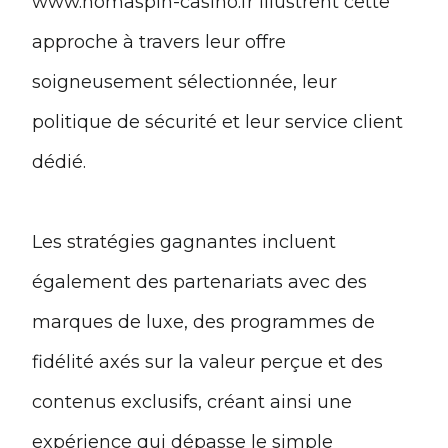
www.nomaspin-casino.fr illustrent cette
approche à travers leur offre
soigneusement sélectionnée, leur
politique de sécurité et leur service client
dédié.
Les stratégies gagnantes incluent
également des partenariats avec des
marques de luxe, des programmes de
fidélité axés sur la valeur perçue et des
contenus exclusifs, créant ainsi une
expérience qui dépasse le simple