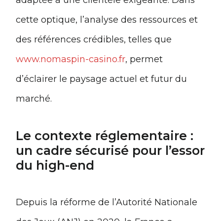
adaptée à une clientèle exigeante. Dans
cette optique, l’analyse des ressources et
des références crédibles, telles que
www.nomaspin-casino.fr
, permet
d’éclairer le paysage actuel et futur du
marché.
Le contexte réglementaire :
un cadre sécurisé pour l’essor
du high-end
Depuis la réforme de l’
Autorité Nationale