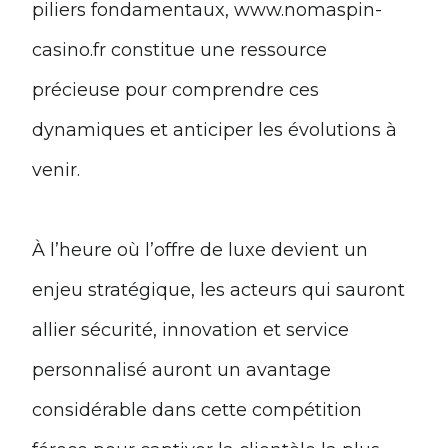
piliers fondamentaux, www.nomaspin-
casino.fr constitue une ressource
précieuse pour comprendre ces
dynamiques et anticiper les évolutions à
venir.
À l’heure où l’offre de luxe devient un
enjeu stratégique, les acteurs qui sauront
allier sécurité, innovation et service
personnalisé auront un avantage
considérable dans cette compétition