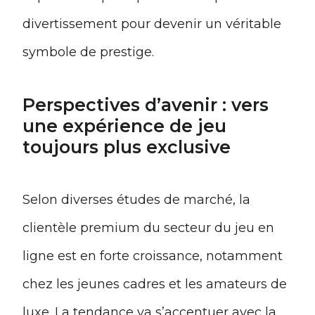
divertissement pour devenir un véritable
symbole de prestige.
Perspectives d’avenir : vers
une expérience de jeu
toujours plus exclusive
Selon diverses études de marché, la
clientèle premium du secteur du jeu en
ligne est en forte croissance, notamment
chez les jeunes cadres et les amateurs de
luxe. La tendance va s’accentuer avec la