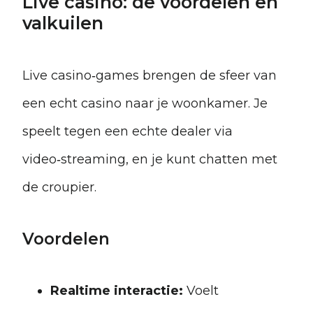
Live casino: de voordelen en
valkuilen
Live casino‑games brengen de sfeer van
een echt casino naar je woonkamer. Je
speelt tegen een echte dealer via
video‑streaming, en je kunt chatten met
de croupier.
Voordelen
Realtime interactie:
Voelt