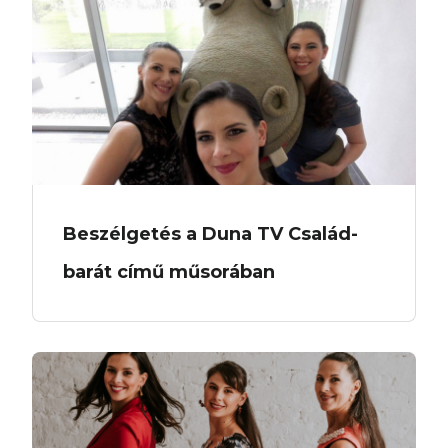
Beszélgetés a Duna TV Család-
barát című műsorában