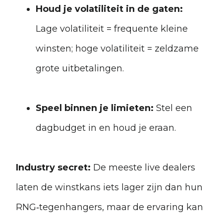
Houd je volatiliteit in de gaten:
Lage volatiliteit = frequente kleine
winsten; hoge volatiliteit = zeldzame
grote uitbetalingen.
Speel binnen je limieten:
Stel een
dagbudget in en houd je eraan.
Industry secret:
De meeste live dealers
laten de winstkans iets lager zijn dan hun
RNG‑tegenhangers, maar de ervaring kan