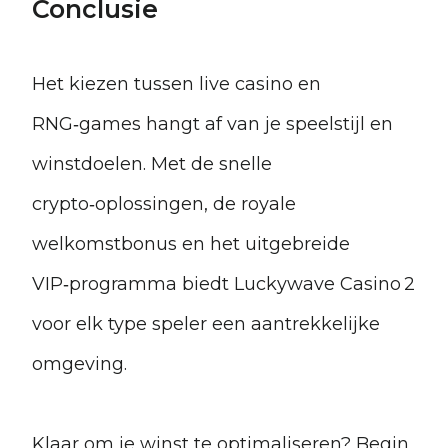
Conclusie
Het kiezen tussen live casino en
RNG‑games hangt af van je speelstijl en
winstdoelen. Met de snelle
crypto‑oplossingen, de royale
welkomstbonus en het uitgebreide
VIP‑programma biedt Luckywave Casino 2
voor elk type speler een aantrekkelijke
omgeving.
Klaar om je winst te optimaliseren? Begin