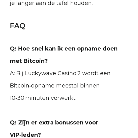
je langer aan de tafel houden.
FAQ
Q: Hoe snel kan ik een opname doen
met Bitcoin?
A: Bij Luckywave Casino 2 wordt een
Bitcoin‑opname meestal binnen
10‑30 minuten verwerkt.
Q: Zijn er extra bonussen voor
VIP‑leden?