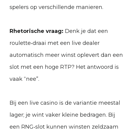
spelers op verschillende manieren.
Rhetorische vraag:
Denk je dat een
roulette‑draai met een live dealer
automatisch meer winst oplevert dan een
slot met een hoge RTP? Het antwoord is
vaak “nee”.
Bij een live casino is de variantie meestal
lager; je wint vaker kleine bedragen. Bij
een RNG‑slot kunnen winsten zeldzaam