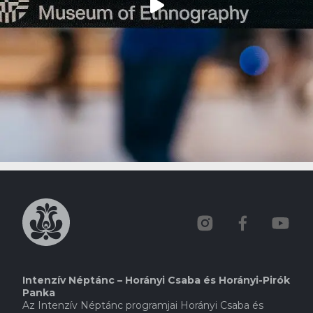
Intenzív Néptánc – Horányi Csaba és Horányi-Pirók
Panka
Az Intenzív Néptánc programjai Horányi Csaba és