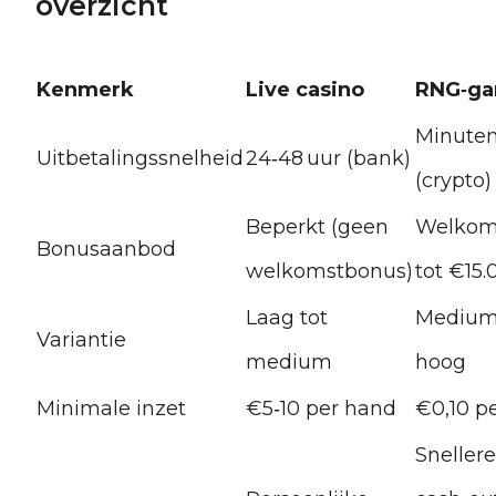
overzicht
Kenmerk
Live casino
RNG‑g
Minute
Uitbetalingssnelheid
24‑48 uur (bank)
(crypto)
Beperkt (geen
Welkom
Bonusaanbod
welkomstbonus)
tot €15.
Laag tot
Medium
Variantie
medium
hoog
Minimale inzet
€5‑10 per hand
€0,10 pe
Snellere