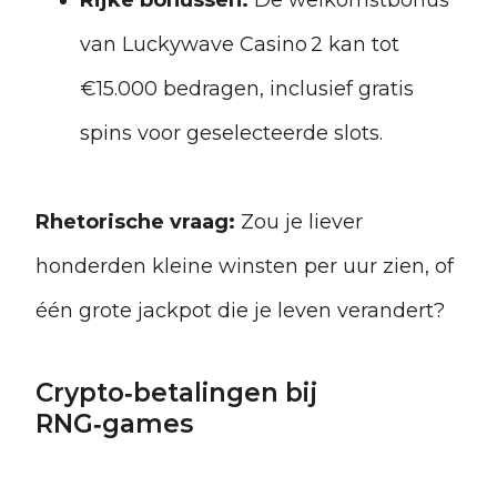
Rijke bonussen:
De welkomstbonus
van Luckywave Casino 2 kan tot
€15.000 bedragen, inclusief gratis
spins voor geselecteerde slots.
Rhetorische vraag:
Zou je liever
honderden kleine winsten per uur zien, of
één grote jackpot die je leven verandert?
Crypto‑betalingen bij
RNG‑games