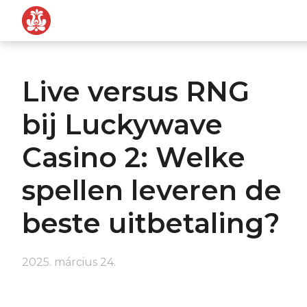
Tovább a navigációhoz
Tovább a tartalomhoz
Live versus RNG
bij Luckywave
Casino 2: Welke
spellen leveren de
beste uitbetaling?
2025. március 24.