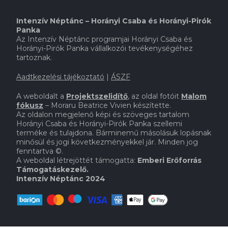
Intenzív Néptánc – Horányi Csaba és Horányi-Pirók
Panka
Az Intenzív Néptánc programjai Horányi Csaba és
Horányi-Pirók Panka vállalkozói tevékenységéhez
tartoznak.
Aadtkezelési tájékoztató
|
ÁSZF
A weboldalt a
Projektszelidítő
,
az oldal fotóit
Malom
fókusz
– Moraru Beatrice Vivien készítette.
Az oldalon megjelenő képi és szöveges tartalom
Horányi Csaba és Horányi-Pirók Panka szellemi
terméke és tulajdona. Bárminemű másolásuk lopásnak
minősül és jogi következményekkel jár. Minden jog
fenntartva
©.
A weboldal létrejöttét támogatta:
Emberi Erőforrás
Támogatáskezelő.
Intenzív Néptánc 2024