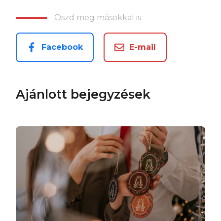
Oszd meg másokkal is
Facebook
E-mail
Ajánlott bejegyzések