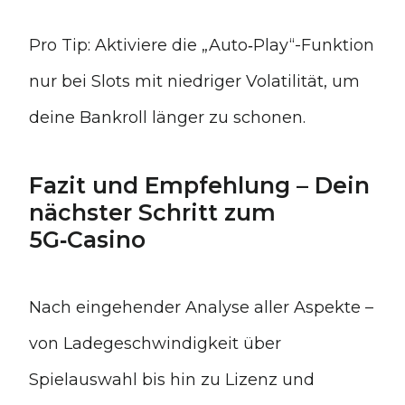
Pro Tip: Aktiviere die „Auto‑Play“-Funktion
nur bei Slots mit niedriger Volatilität, um
deine Bankroll länger zu schonen.
Fazit und Empfehlung – Dein
nächster Schritt zum
5G‑Casino
Nach eingehender Analyse aller Aspekte –
von Ladegeschwindigkeit über
Spielauswahl bis hin zu Lizenz und