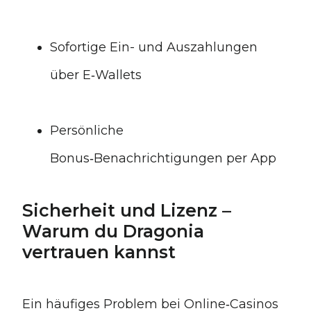
Sofortige Ein- und Auszahlungen
über E‑Wallets
Persönliche
Bonus‑Benachrichtigungen per App
Sicherheit und Lizenz –
Warum du Dragonia
vertrauen kannst
Ein häufiges Problem bei Online‑Casinos