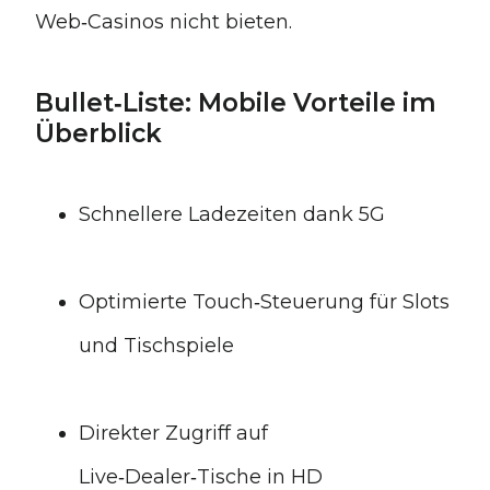
Web‑Casinos nicht bieten.
Bullet‑Liste: Mobile Vorteile im
Überblick
Schnellere Ladezeiten dank 5G
Optimierte Touch‑Steuerung für Slots
und Tischspiele
Direkter Zugriff auf
Live‑Dealer‑Tische in HD