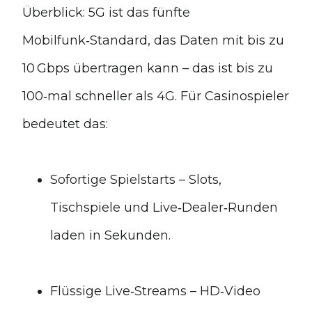
Überblick: 5G ist das fünfte
Mobilfunk‑Standard, das Daten mit bis zu
10 Gbps übertragen kann – das ist bis zu
100‑mal schneller als 4G. Für Casinospieler
bedeutet das:
Sofortige Spielstarts – Slots,
Tischspiele und Live‑Dealer‑Runden
laden in Sekunden.
Flüssige Live‑Streams – HD‑Video