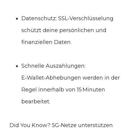
Datenschutz: SSL‑Verschlüsselung
schützt deine persönlichen und
finanziellen Daten.
Schnelle Auszahlungen:
E‑Wallet‑Abhebungen werden in der
Regel innerhalb von 15 Minuten
bearbeitet.
Did You Know? 5G‑Netze unterstützen