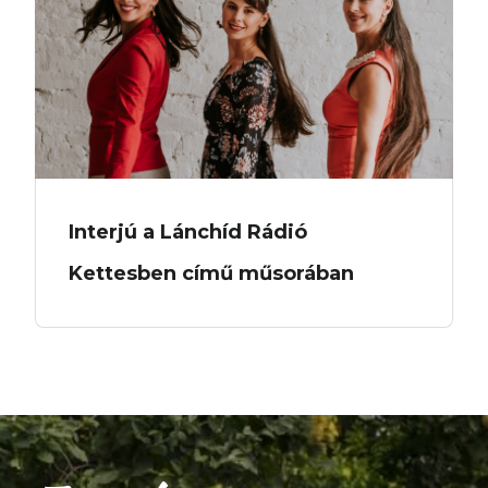
Interjú a Lánchíd Rádió
Kettesben című műsorában