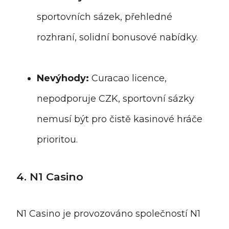
sportovních sázek, přehledné
rozhraní, solidní bonusové nabídky.
Nevýhody:
Curacao licence,
nepodporuje CZK, sportovní sázky
nemusí být pro čistě kasinové hráče
prioritou.
4. N1 Casino
N1 Casino je provozováno společností N1