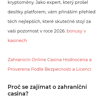
kryptoměny. Jako expert, který prošel
desítky platforem, vám přináším přehled
těch nejlepších, které skutečně stojí za
vaši pozornost v roce 2026.
bonusy v
kasinech
Zahranicni Online Casina Hodnocena a
Proverena Podle Bezpecnosti a Licenci
Proč se zajímat o zahraniční
casina?