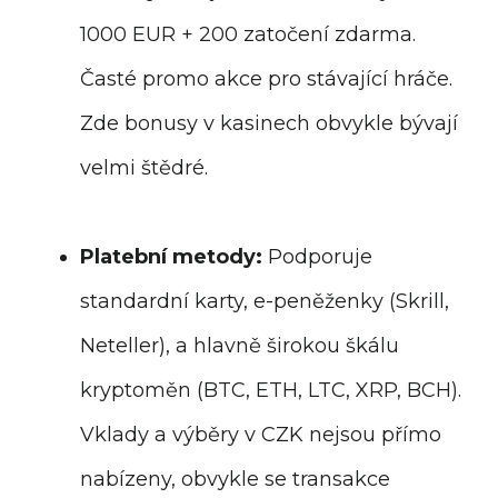
1000 EUR + 200 zatočení zdarma.
Časté promo akce pro stávající hráče.
Zde bonusy v kasinech obvykle bývají
velmi štědré.
Platební metody:
Podporuje
standardní karty, e-peněženky (Skrill,
Neteller), a hlavně širokou škálu
kryptoměn (BTC, ETH, LTC, XRP, BCH).
Vklady a výběry v CZK nejsou přímo
nabízeny, obvykle se transakce