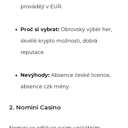
provádějí v EUR.
Proč si vybrat:
Obrovský výběr her,
skvělé krypto možnosti, dobrá
reputace.
Nevýhody:
Absence české licence,
absence czk měny.
2. Nomini Casino