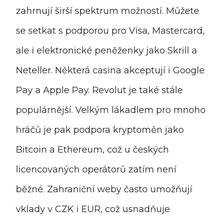
zahrnují širší spektrum možností. Můžete
se setkat s podporou pro Visa, Mastercard,
ale i elektronické peněženky jako Skrill a
Neteller. Některá casina akceptují i Google
Pay a Apple Pay. Revolut je také stále
populárnější. Velkým lákadlem pro mnoho
hráčů je pak podpora kryptoměn jako
Bitcoin a Ethereum, což u českých
licencovaných operátorů zatím není
běžné. Zahraniční weby často umožňují
vklady v CZK i EUR, což usnadňuje