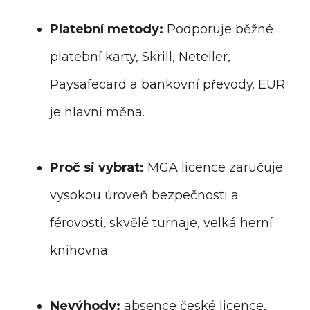
Platební metody:
Podporuje běžné
platební karty, Skrill, Neteller,
Paysafecard a bankovní převody. EUR
je hlavní měna.
Proč si vybrat:
MGA licence zaručuje
vysokou úroveň bezpečnosti a
férovosti, skvělé turnaje, velká herní
knihovna.
Nevýhody:
absence české licence,