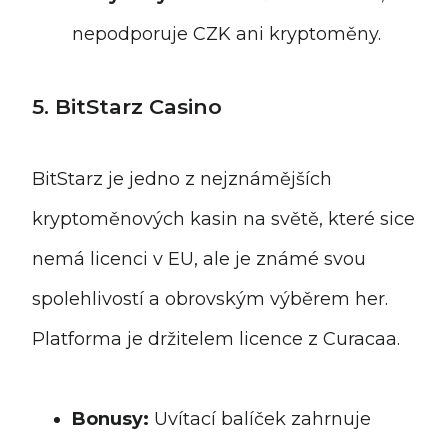
nepodporuje CZK ani kryptoměny.
5. BitStarz Casino
BitStarz je jedno z nejznámějších
kryptoměnových kasin na světě, které sice
nemá licenci v EU, ale je známé svou
spolehlivostí a obrovským výběrem her.
Platforma je držitelem licence z Curacaa.
Bonusy:
Uvítací balíček zahrnuje