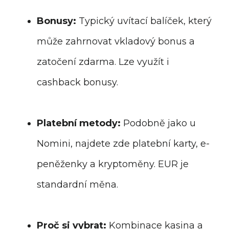
Bonusy:
Typický uvítací balíček, který
může zahrnovat vkladový bonus a
zatočení zdarma. Lze využít i
cashback bonusy.
Platební metody:
Podobně jako u
Nomini, najdete zde platební karty, e-
peněženky a kryptoměny. EUR je
standardní měna.
Proč si vybrat:
Kombinace kasina a