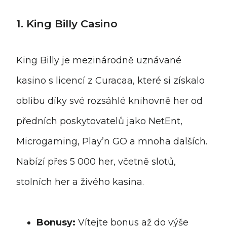
1. King Billy Casino
King Billy je mezinárodně uznávané
kasino s licencí z Curacaa, které si získalo
oblibu díky své rozsáhlé knihovně her od
předních poskytovatelů jako NetEnt,
Microgaming, Play’n GO a mnoha dalších.
Nabízí přes 5 000 her, včetně slotů,
stolních her a živého kasina.
Bonusy:
Vítejte bonus až do výše