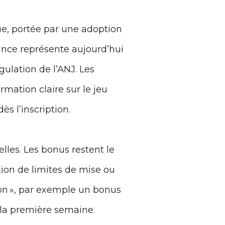
ue, portée par une adoption
ance représente aujourd’hui
gulation de l’ANJ. Les
rmation claire sur le jeu
ès l’inscription.
lles. Les bonus restent le
ation de limites de mise ou
on », par exemple un bonus
 la première semaine.