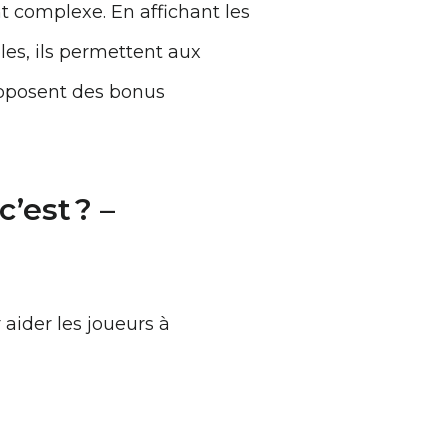
 complexe. En affichant les
les, ils permettent aux
oposent des bonus
c’est ? –
 aider les joueurs à