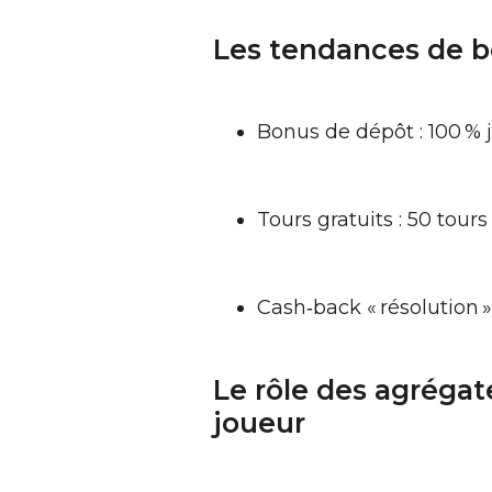
Les tendances de b
Bonus de dépôt : 100 %
Tours gratuits : 50 tours
Cash‑back « résolution 
Le rôle des agrégat
joueur