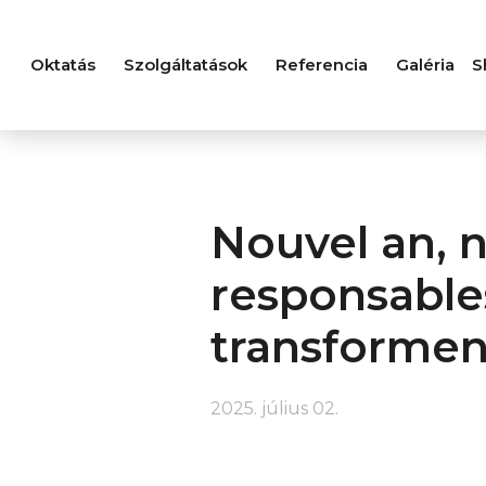
Oktatás
Szolgáltatások
Referencia
Galéria
S
Tovább a navigációhoz
Tovább a tartalomhoz
Nouvel an, 
responsables
transforment
2025. július 02.