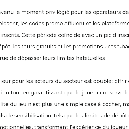
devenu le moment privilégié pour les opérateurs de
osent, les codes promo affluent et les plateformes
nscrits. Cette période coïncide avec un pic d’inscri
épôt, les tours gratuits et les promotions « cash‑b
ue de dépasser leurs limites habituelles.
jeur pour les acteurs du secteur est double : offr
ntion tout en garantissant que le joueur conserve le
lité du jeu n’est plus une simple case à cocher, m
ls de sensibilisation, tels que les limites de dépôt
motionnelles, transformant l’expérience du joueur.