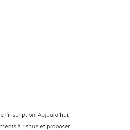
 l’inscription. Aujourd’hui,
tements à risque et proposer