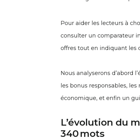
Pour aider les lecteurs à cho
consulter un comparateur
offres tout en indiquant les 
Nous analyserons d’abord l’é
les bonus responsables, les 
économique, et enfin un gui
L’évolution du m
340 mots