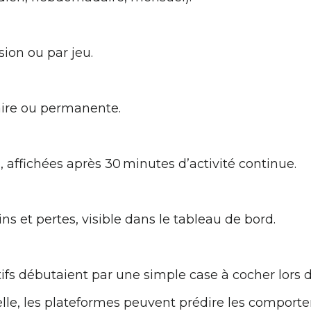
sion ou par jeu.
ire ou permanente.
 affichées après 30 minutes d’activité continue.
ns et pertes, visible dans le tableau de bord.
ifs débutaient par une simple case à cocher lors de
icielle, les plateformes peuvent prédire les compor