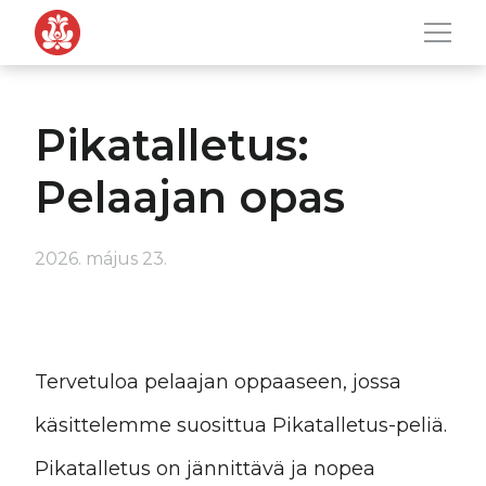
Men
Tovább a navigációhoz
Tovább a tartalomhoz
Pikatalletus:
Pelaajan opas
2026. május 23.
Tervetuloa pelaajan oppaaseen, jossa
käsittelemme suosittua Pikatalletus-peliä.
Pikatalletus on jännittävä ja nopea