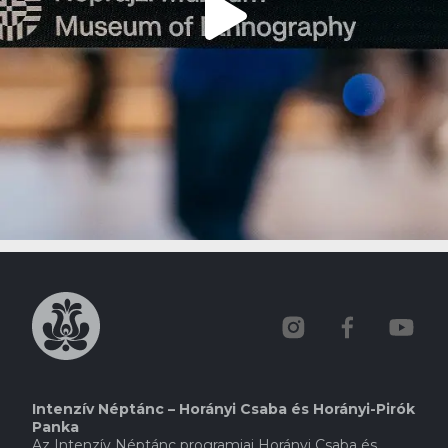
Intenzív Néptánc – Horányi Csaba és Horányi-Pirók
Panka
Az Intenzív Néptánc programjai Horányi Csaba és