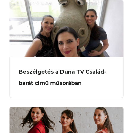
Beszélgetés a Duna TV Család-
barát című műsorában