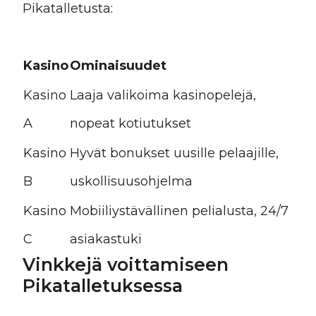
Pikatalletusta:
Kasino
Ominaisuudet
Kasino
Laaja valikoima kasinopelejä,
A
nopeat kotiutukset
Kasino
Hyvät bonukset uusille pelaajille,
B
uskollisuusohjelma
Kasino
Mobiiliystävällinen pelialusta, 24/7
C
asiakastuki
Vinkkejä voittamiseen
Pikatalletuksessa