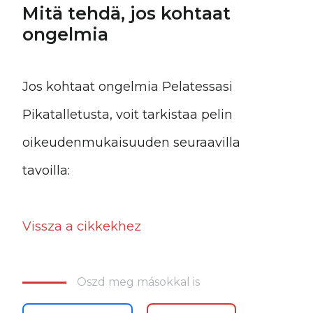
Mitä tehdä, jos kohtaat
ongelmia
Jos kohtaat ongelmia Pelatessasi
Pikatalletusta, voit tarkistaa pelin
oikeudenmukaisuuden seuraavilla
tavoilla:
Vissza a cikkekhez
Oszd meg másokkal is