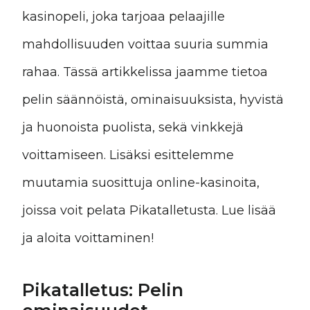
kasinopeli, joka tarjoaa pelaajille
mahdollisuuden voittaa suuria summia
rahaa. Tässä artikkelissa jaamme tietoa
pelin säännöistä, ominaisuuksista, hyvistä
ja huonoista puolista, sekä vinkkejä
voittamiseen. Lisäksi esittelemme
muutamia
suosittuja online-kasinoita,
joissa voit pelata Pikatalletusta. Lue lisää
ja aloita voittaminen!
Pikatalletus: Pelin