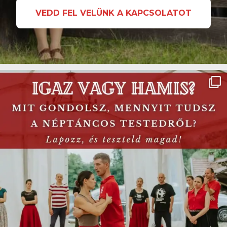
VEDD FEL VELÜNK A KAPCSOLATOT