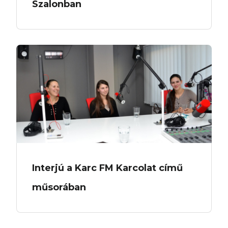
Szalonban
Interjú a Karc FM Karcolat című
műsorában