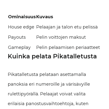
Ominaisuus
Kuvaus
House edge
Pelaajan ja talon etu pelissä
Payouts
Pelin voittojen maksut
Gameplay
Pelin pelaamisen periaatteet
Kuinka pelata Pikatalletusta
Pikatalletusta pelataan asettamalla
panoksia eri numeroille ja värisävyille
rulettipyörällä. Pelaajat voivat valita
erilaisia panostusvaihtoehtoja, kuten