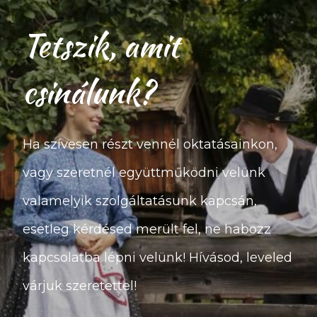
Tetszik, amit
csinálunk?
Ha szívesen részt vennél oktatásainkon,
vagy szeretnél együttműködni velünk
valamelyik szolgáltatásunk kapcsán,
esetleg kérdésed merült fel, ne habozz
kapcsolatba lépni velünk! Hívásod, leveled
várjuk szeretettel!