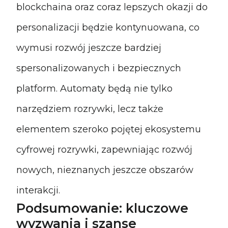
blockchaina oraz coraz lepszych okazji do
personalizacji będzie kontynuowana, co
wymusi rozwój jeszcze bardziej
spersonalizowanych i bezpiecznych
platform. Automaty będą nie tylko
narzędziem rozrywki, lecz także
elementem szeroko pojętej ekosystemu
cyfrowej rozrywki, zapewniając rozwój
nowych, nieznanych jeszcze obszarów
interakcji.
Podsumowanie: kluczowe
wyzwania i szanse