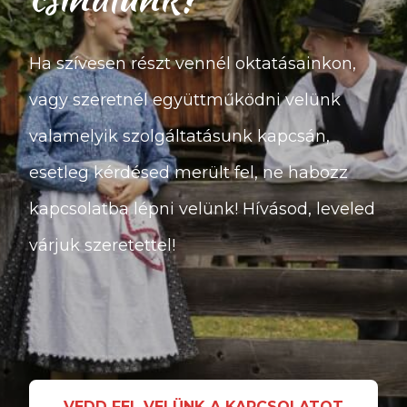
Ha szívesen részt vennél oktatásainkon,
vagy szeretnél együttműködni velünk
valamelyik szolgáltatásunk kapcsán,
esetleg kérdésed merült fel, ne habozz
kapcsolatba lépni velünk! Hívásod, leveled
várjuk szeretettel!
VEDD FEL VELÜNK A KAPCSOLATOT