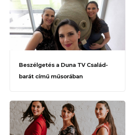
Beszélgetés a Duna TV Család-
barát című műsorában