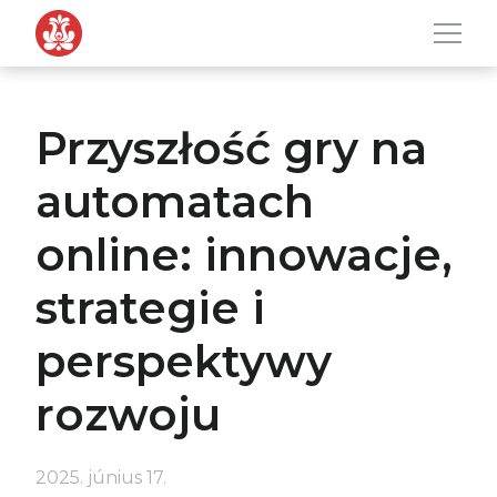
Men
Tovább a navigációhoz
Tovább a tartalomhoz
Przyszłość gry na
automatach
online: innowacje,
strategie i
perspektywy
rozwoju
2025. június 17.