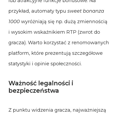
lub atrakcyjne funkcje bonusowe. Na
przykład, automaty typu
sweet bonanza
1000
wyróżniają się np. dużą zmiennością
i wysokim wskaźnikiem RTP (zwrot do
gracza). Warto korzystać z renomowanych
platform, które prezentują szczegółowe
statystyki i opinie społeczności.
Ważność legalności i
bezpieczeństwa
Z punktu widzenia gracza, najważniejszą