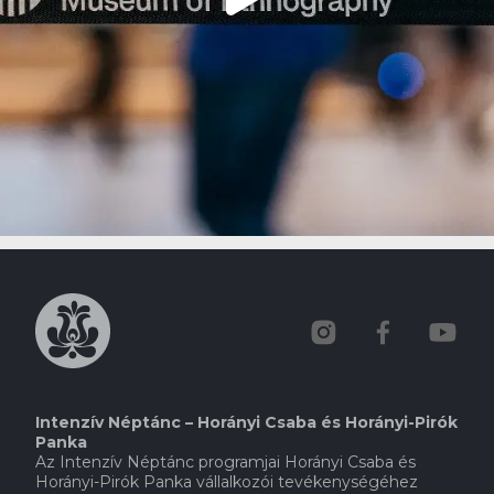
Intenzív Néptánc – Horányi Csaba és Horányi-Pirók
Panka
Az Intenzív Néptánc programjai Horányi Csaba és
Horányi-Pirók Panka vállalkozói tevékenységéhez