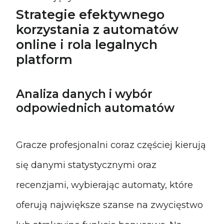
Strategie efektywnego
korzystania z automatów
online i rola legalnych
platform
Analiza danych i wybór
odpowiednich automatów
Gracze profesjonalni coraz częściej kierują
się danymi statystycznymi oraz
recenzjami, wybierając automaty, które
oferują największe szanse na zwycięstwo