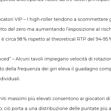
atori VIP – I high‑roller tendono a scommettere 
fetto del zero ma aumentando l’esposizione al rischi
 è circa 98 % rispetto al theoretical RTP del 94‑95 
nced” – Alcuni tavoli impiegano velocità di rotazio
ento della frequenza dei giri eleva il guadagno co
dividuali.
Limiti massimi più elevati consentono ai giocatori
ro; ciò porta a una distribuzione delle puntate più