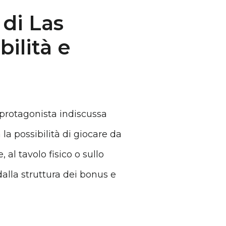
 di Las
bilità e
a protagonista indiscussa
 la possibilità di giocare da
l tavolo fisico o sullo
alla struttura dei bonus e