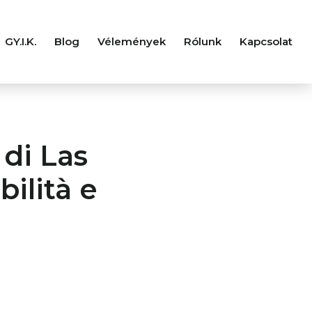
GY.I.K.
Blog
Vélemények
Rólunk
Kapcsolat
 di Las
bilità e