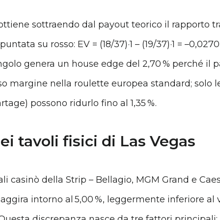
 ottiene sottraendo dal payout teorico il rapporto tr
ntata su rosso: EV = (18/37)·1 – (19/37)·1 = –0,027
ngolo genera un house edge del 2,70 % perché il pa
so margine nella roulette europea standard; solo l
rtage) possono ridurlo fino al 1,35 %.
ei tavoli fisici di Las Vegas
pali casinò della Strip – Bellagio, MGM Grand e Cae
aggira intorno al 5,00 %, leggermente inferiore al
Questa discrepanza nasce da tre fattori principali: