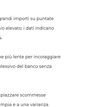
grandi importi su puntate
o elevato; i dati indicano
%.
ne più lente per incoraggiare
mplessivo del banco senza
 di piazzare scommesse
 ampia e a una varianza