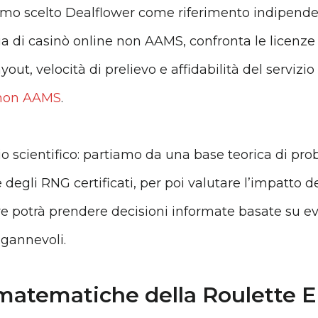
iamo scelto Dealflower come riferimento indipendent
ia di casinò online non AAMS, confronta le licenze
out, velocità di prelievo e affidabilità del servizio 
 non AAMS
.
o scientifico: partiamo da una base teorica di prob
 e degli RNG certificati, per poi valutare l’impatto 
ore potrà prendere decisioni informate basate su e
ngannevoli.
atematiche della Roulette 