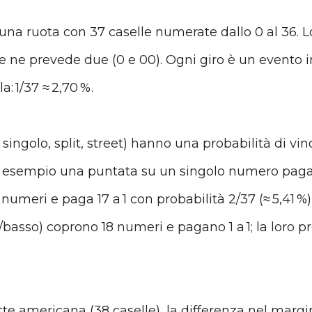
 una ruota con 37 caselle numerate dallo 0 al 36. L
e ne prevede due (0 e 00). Ogni giro è un evento 
: 1/37 ≈ 2,70 %.
ingolo, split, street) hanno una probabilità di vin
d esempio una puntata su un singolo numero paga 3
umeri e paga 17 a 1 con probabilità 2/37 (≈ 5,41 %)
to/basso) coprono 18 numeri e pagano 1 a 1; la loro p
te americana (38 caselle), la differenza nel marg