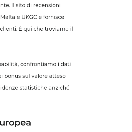
e. Il sito di recensioni
 Malta e UKGC e fornisce
clienti. È qui che troviamo il
abilità, confrontiamo i dati
dei bonus sul valore atteso
videnze statistiche anziché
Europea