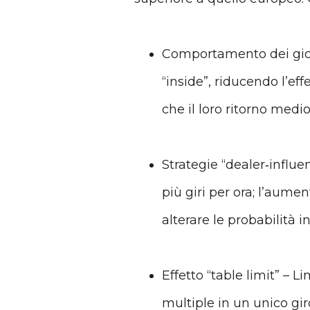
Comportamento dei gioc
“inside”, riducendo l’ef
che il loro ritorno medio
Strategie “dealer‑influe
più giri per ora; l’aum
alterare le probabilità in
Effetto “table limit” – 
multiple in un unico gi