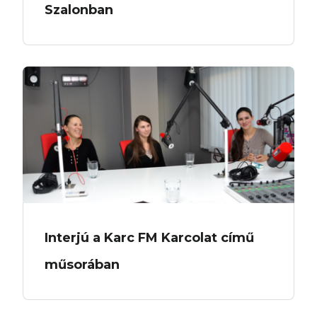
Szalonban
Interjú a Karc FM Karcolat című
műsorában