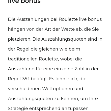
live bonus
Die Auszahlungen bei Roulette live bonus
hängen von der Art der Wette ab, die Sie
platzieren. Die Auszahlungsquoten sind in
der Regel die gleichen wie beim
traditionellen Roulette, wobei die
Auszahlung für eine einzelne Zahl in der
Regel 35:1 beträgt. Es lohnt sich, die
verschiedenen Wettoptionen und
Auszahlungsquoten zu kennen, um Ihre
Strategie entsprechend anzupassen.