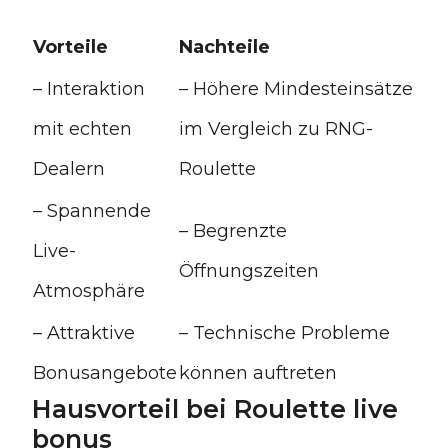
Vorteile
Nachteile
– Interaktion
– Höhere Mindesteinsätze
mit echten
im Vergleich zu RNG-
Dealern
Roulette
– Spannende
– Begrenzte
Live-
Öffnungszeiten
Atmosphäre
– Attraktive
– Technische Probleme
Bonusangebote
können auftreten
Hausvorteil bei Roulette live
bonus