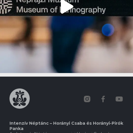
Intenzív Néptánc – Horányi Csaba és Horányi-Pirók
Panka