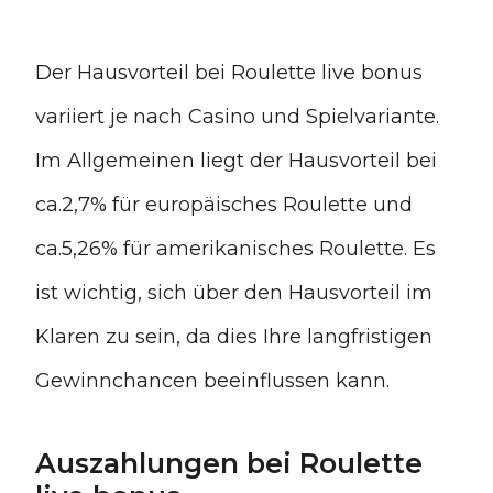
Der Hausvorteil bei Roulette live bonus
variiert je nach Casino und Spielvariante.
Im Allgemeinen liegt der Hausvorteil bei
ca.2,7% für europäisches Roulette und
ca.5,26% für amerikanisches Roulette. Es
ist wichtig, sich über den Hausvorteil im
Klaren zu sein, da dies Ihre langfristigen
Gewinnchancen beeinflussen kann.
Auszahlungen bei Roulette