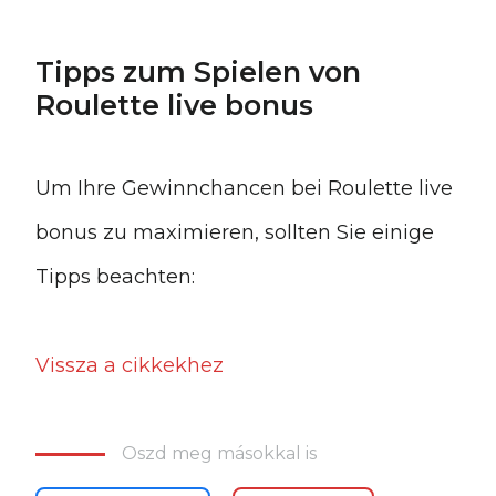
Tipps zum Spielen von
Roulette live bonus
Um Ihre Gewinnchancen bei Roulette live
bonus zu maximieren, sollten Sie einige
Tipps beachten:
Vissza a cikkekhez
Oszd meg másokkal is