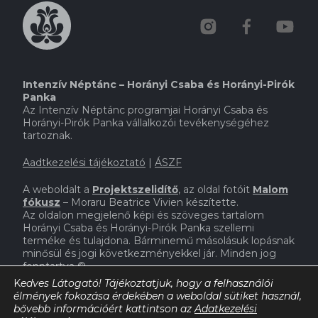
Intenzív Néptánc – Horányi Csaba és Horányi-Pirók
Panka
Az Intenzív Néptánc programjai Horányi Csaba és
Horányi-Pirók Panka vállalkozói tevékenységéhez
tartoznak.
Aadtkezelési tájékoztató
|
ÁSZF
A weboldalt a
Projektszelidítő
,
az oldal fotóit
Malom
fókusz
– Moraru Beatrice Vivien készítette.
Az oldalon megjelenő képi és szöveges tartalom
Horányi Csaba és Horányi-Pirók Panka szellemi
terméke és tulajdona. Bárminemű másolásuk lopásnak
minősül és jogi következményekkel jár. Minden jog
fenntartva
©.
A weboldal létrejöttét támogatta:
Emberi Erőforrás
K
edves Látogató!
Tájékoztatjuk, hogy a felhasználói
Támogatáskezelő.
élmények fokozása érdekében a weboldal sütiket használ,
Intenzív Néptánc 2024
bővebb információért kattintson az
Adatkezelési