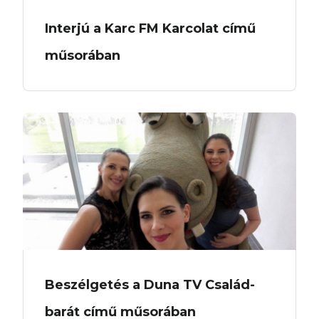
Interjú a Karc FM Karcolat című
műsorában
Beszélgetés a Duna TV Család-
barát című műsorában