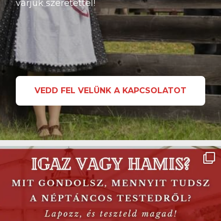
várjuk szeretettel!
VEDD FEL VELÜNK A KAPCSOLATOT