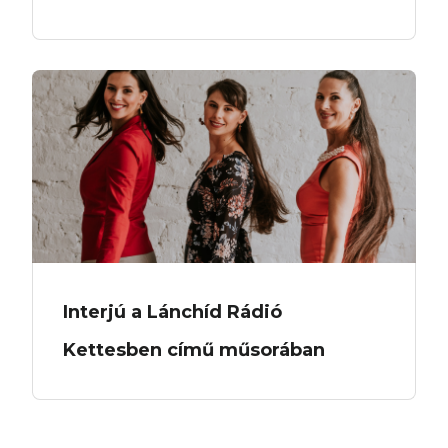
Interjú a Lánchíd Rádió
Kettesben című műsorában