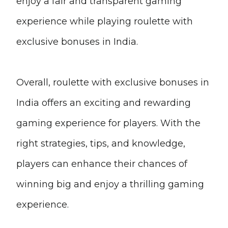
enjoy a fair and transparent gaming
experience while playing roulette with
exclusive bonuses in India.
Overall, roulette with exclusive bonuses in
India offers an exciting and rewarding
gaming experience for players. With the
right strategies, tips, and knowledge,
players can enhance their chances of
winning big and enjoy a thrilling gaming
experience.