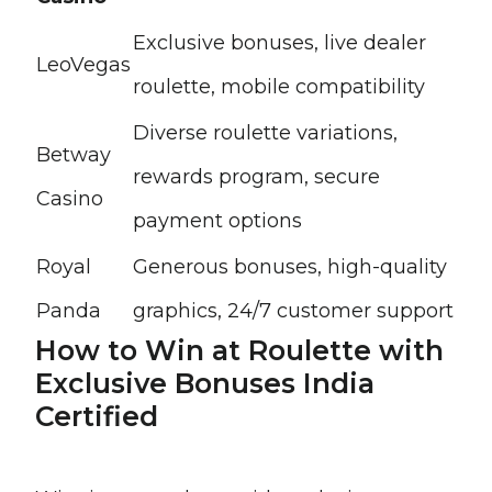
Exclusive bonuses, live dealer
LeoVegas
roulette, mobile compatibility
Diverse roulette variations,
Betway
rewards program, secure
Casino
payment options
Royal
Generous bonuses, high-quality
Panda
graphics, 24/7 customer support
How to Win at Roulette with
Exclusive Bonuses India
Certified