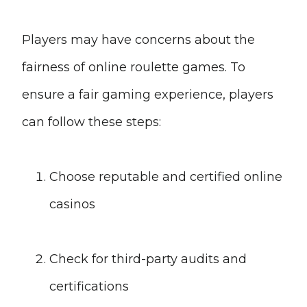
Players may have concerns about the
fairness of online roulette games. To
ensure a fair gaming experience, players
can follow these steps:
Choose reputable and certified online
casinos
Check for third-party audits and
certifications